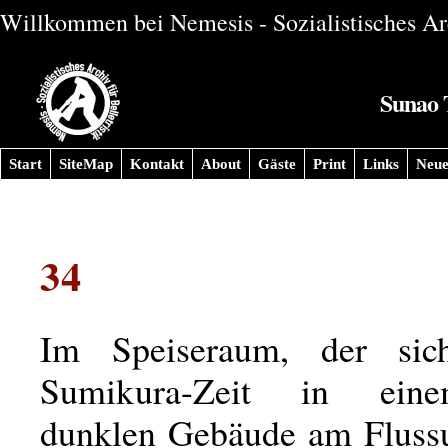
Willkommen bei Nemesis - Sozialistisches Arc
Sunao T
Start
SiteMap
Kontakt
About
Gäste
Print
Links
Neue
34
Im Speiseraum, der sic
Sumikura-Zeit in eine
dunklen Gebäude am Flussu