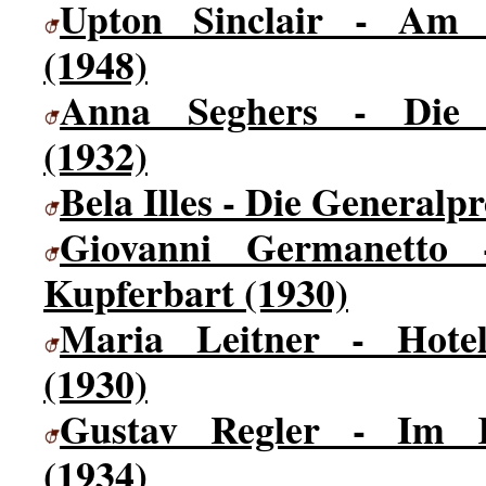
Upton Sinclair - Am F
(1948)
Anna Seghers - Die 
(1932)
Bela Illes - Die Generalp
Giovanni Germanetto 
Kupferbart (1930)
Maria Leitner - Hote
(1930)
Gustav Regler - Im K
(1934)