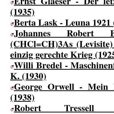
Ernst Glaeser - Der letz
(1935)
Berta Lask - Leuna 1921 
Johannes Robert 
(CHCl=CH)3As (Levisite
einzig gerechte Krieg (192
Willi Bredel - Maschine
K. (1930)
George Orwell - Mein 
(1938)
Robert Tressel