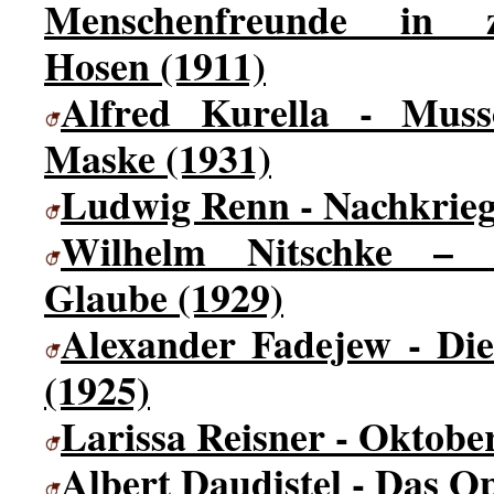
Menschenfreunde in z
Hosen (1911)
Alfred Kurella - Muss
Maske
(1931)
Ludwig Renn - Nachkrieg
Wilhelm Nitschke –
Glaube (1929)
Alexander Fadejew - Di
(1925)
Larissa Reisner - Oktobe
Albert Daudistel - Das Op