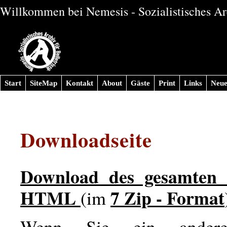
Willkommen bei Nemesis - Sozialistisches Arc
Start
SiteMap
Kontakt
About
Gäste
Print
Links
Neue
Downloadseite
Download des gesamten 
HTML
7 Zip - Format
(im
Wenn Sie ein andere