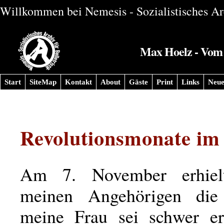
Willkommen bei Nemesis - Sozialistisches Arc
Max Hoelz - Vom 
Start
SiteMap
Kontakt
About
Gäste
Print
Links
Neue
Revolutionsmonate im
Am 7. November erhiel
meinen Angehörigen die 
meine Frau sei schwer er