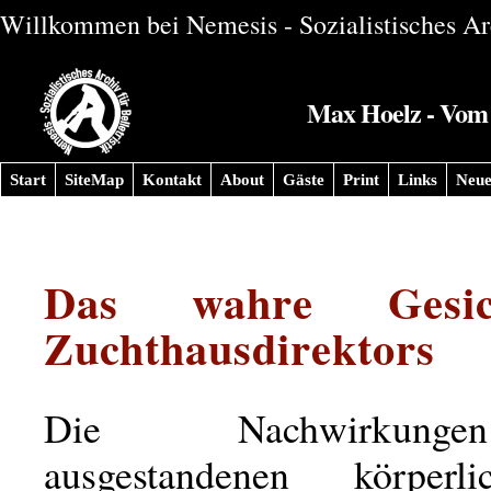
Willkommen bei Nemesis - Sozialistisches Arc
Max Hoelz - Vom 
Start
SiteMap
Kontakt
About
Gäste
Print
Links
Neue
Das wahre Gesi
Zuchthausdirektors
Die Nachwirkun
ausgestandenen körper