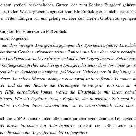
 einem großen, parkähnlichen Garten, der zum Schloss Burgdorf gehörte
iten, tiefen Wassergraben umgrenzt war. Ein Zurück gab es nicht, denn hi
weiter. Einigen von uns gelang es, über den breiten Graben zu springen
Burgdorf bis Hannover zu Fuß zurück.
ember folgendes:
 aus dem hiesigen Amtsgerichtsgefängnis der Spartakistenführer Eisenba
he durch Gendarmeriewachtmeister Tanisch aus Ilten dort selbst verhafte
gen Landfriedensbruches erlassen und auf seine Ergreifung eine Belohnun
er Gefangenenaufseher des hiesigen Amtsgerichts unter dem Vorwande gewe
esem ein in Gendarmerieuniform gekleideter Unbekannter in Begleitung ei
forderte. Im selben Moment drängten etwa zwölf weitere fremde Personen 
sel, und als der Beamte die Herausgabe verweigerte, entrissen sie 
e Hilfe herbeiholen konnte, waren die Eindringlinge mit ihrem befre
nutzt. Wie wir erfahren, ist der Entführte, der in nächster Zeit nach Pl
orden. Trotzdem dieses bekannt war, ist es unverständlich, dass hier 
sich die USPD-Denunzianten allen anderen überlegen, denn sie begnügten s
bei ihrem Vorhaben ein Auto benutzt«
, sondern die USPD-Leute schr
verschwanden die Angreifer und der Gefangene.«