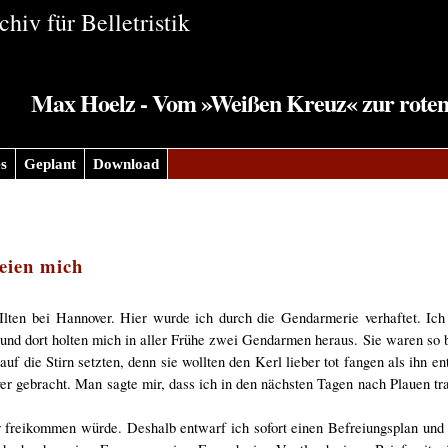
hiv für Belletristik
Max Hoelz - Vom »Weißen Kreuz« zur roten
s
Geplant
Download
eien mich
ten bei Hannover. Hier wurde ich durch die Gendarmerie verhaftet. Ich 
und dort holten mich in aller Frühe zwei Gendarmen heraus. Sie waren so 
f die Stirn setzten, denn sie wollten den Kerl lieber tot fangen als ihn ent
er gebracht. Man sagte mir, dass ich in den nächsten Tagen nach Plauen tra
er freikommen würde. Deshalb entwarf ich sofort einen Befreiungsplan und 