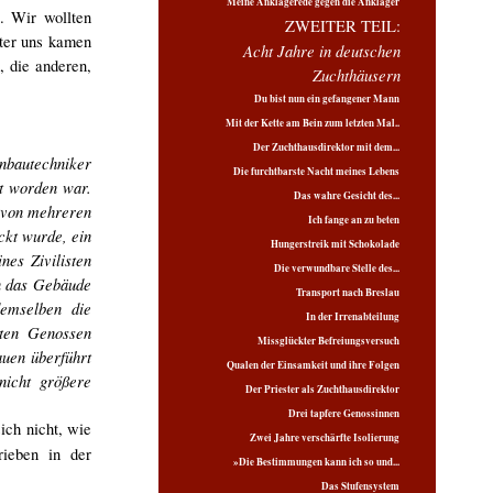
Meine Anklagerede gegen die Ankläger
. Wir wollten
ZWEITER TEIL:
nter uns kamen
Acht Jahre in deutschen
, die anderen,
Zuchthäusern
Du bist nun ein gefangener Mann
Mit der Kette am Bein zum letzten Mal..
Der Zuchthausdirektor mit dem...
hnbautechniker
Die furchtbarste Nacht meines Lebens
t worden war.
Das wahre Gesicht des...
g von mehreren
Ich fange an zu beten
ckt wurde, ein
Hungerstreik mit Schokolade
nes Zivilisten
Die verwundbare Stelle des...
in das Gebäude
Transport nach Breslau
demselben die
In der Irrenabteilung
iten Genossen
Missglückter Befreiungsversuch
auen überführt
Qualen der Einsamkeit und ihre Folgen
nicht größere
Der Priester als Zuchthausdirektor
Drei tapfere Genossinnen
ich nicht, wie
Zwei Jahre verschärfte Isolierung
ieben in der
»Die Bestimmungen kann ich so und...
Das Stufensystem