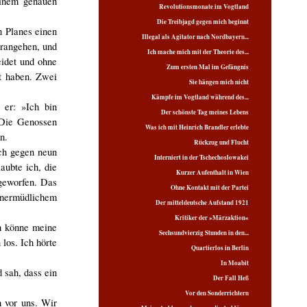
einem genauen
Revolutionsmonate im Vogtland
Die Treibjagd gegen mich beginnt
n Planes einen
Illegal als Agitator nach Nordbayern...
erangehen, und
Ich mache mich mit der Theorie des...
eidet und ohne
Zum ersten Mal im Gefängnis
t haben. Zwei
Sie hängen mich nicht
Kämpfe im Vogtland während des...
 er: »Ich bin
Der schönste Tag meines Lebens
 Die Genossen
Was ich mit Heinrich Brandler erlebte
n.
Rückzug und Flucht
ich gegen neun
Interniert in der Tschechoslowakei
aubte ich, die
Kurzer Aufenthalt in Wien
geworfen. Das
Ohne Kontakt mit der Partei
 unermüdlichem
Der mitteldeutsche Aufstand 1921
Kritiker der »Märzaktion«
h könne meine
Sechsundvierzig Stunden in den...
los. Ich hörte
Quartierlos in Berlin
In Moabit
 sah, dass ein
Der Fall Heß
Vor den Sonderrichtern
n vor uns. Wir