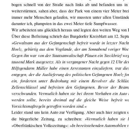
bogen schnell von der Straße nach links ab und befanden uns in
weiterstürmen, sahen aber, dass der Park von einem vier Meter bre
immer mehr Menschen gelaufen, wir mussten unter allen Umständen 
darunter ich, plumpsten in das zwei Meter tiefe Sumpfwasser.
Wir arbeiteten uns glücklich heraus und legten den weiten Weg von 
Über diese Befreiung schrieb das Burgdorfer Kreisblatt am 12. Sept
»Gewaltsam aus der Gefangenschaft befreit wurde in letzter Nacht
Hoelz, gebürtig aus dem Vogtlande, der am Sonnabend voriger Woc
Gegen ihn war von der Staatsanwaltschaft Plauen ein Steckbrief we
tausend Mark ausgesetzt. Als in vergangener Nacht gegen 12 Uhr d
Hilfsgendarm Müller habe einen Arrestanten einzuliefern, trat di
entgegen, der die Auslieferung des politischen Gefangenen Hoelz 
ein, forderten unter Bedrohung mit einem Revolver die Schlüs
Zellenschlüssel und befreiten den Gefangenen. Bevor der Beamt
verschwunden. Vermutlich haben sie bei ihrem Vorhaben ein Auto be
werden sollte, bereits dreimal auf die gleiche Weise befreit w
Vorsichtsmaßregeln getroffen worden sind.«
Leider stand uns kein Auto zur Verfügung. Aber auch hier zeigten 
»Vermutlich haben sie 
die bürgerliche Zeitung, zu schreiben:
»In bereitstehenden Automobilen 
»Oberfränkischen Volkszeitung«: