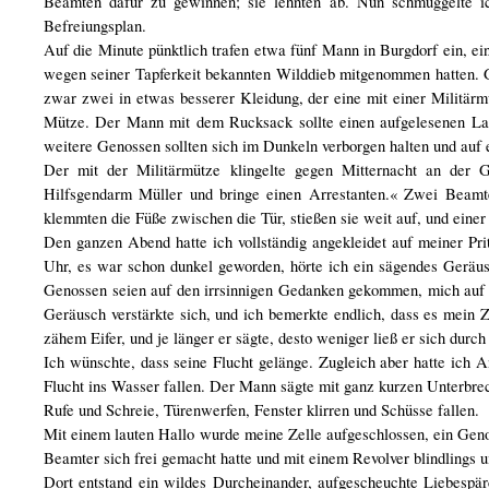
Beamten dafür zu gewinnen; sie lehnten ab. Nun schmuggelte 
Befreiungsplan.
Auf die Minute pünktlich trafen etwa fünf Mann in Burgdorf ein, e
wegen seiner Tapferkeit bekannten Wilddieb mitgenommen hatten. G
zwar zwei in etwas besserer Kleidung, der eine mit einer Militärm
Mütze. Der Mann mit dem Rucksack sollte einen aufgelesenen Land
weitere Genossen sollten sich im Dunkeln verborgen halten und auf 
Der mit der Militärmütze klingelte gegen Mitternacht an der G
Hilfsgendarm Müller und bringe einen Arrestanten.« Zwei Beamte
klemmten die Füße zwischen die Tür, stießen sie weit auf, und einer
Den ganzen Abend hatte ich vollständig angekleidet auf meiner Pri
Uhr, es war schon dunkel geworden, hörte ich ein sägendes Geräusc
Genossen seien auf den irrsinnigen Gedanken gekommen, mich auf 
Geräusch verstärkte sich, und ich bemerkte endlich, dass es mein 
zähem Eifer, und je länger er sägte, desto weniger ließ er sich durch
Ich wünschte, dass seine Flucht gelänge. Zugleich aber hatte ic
Flucht ins Wasser fallen. Der Mann sägte mit ganz kurzen Unterbrec
Rufe und Schreie, Türenwerfen, Fenster klirren und Schüsse fallen.
Mit einem lauten Hallo wurde meine Zelle aufgeschlossen, ein Genos
Beamter sich frei gemacht hatte und mit einem Revolver blindlings u
Dort entstand ein wildes Durcheinander, aufgescheuchte Liebespär