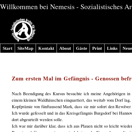
Willkommen bei Nemesis - Sozialistisches Arc
Start
SiteMap
Kontakt
About
Gäste
Print
Links
Neue
Zum ersten Mal im Gefängnis - Genossen befr
Nach Beendigung des Kursus besuchte ich meine Angehörigen in Il
einem kleinen Waldhäuschen einquartiert, das weitab vom Dorf lag, 
Kopfprämie von fünftausend Mark, dass sie mir sofort den Revolver au
Ich wurde gefesselt und in das Kreisgefängnis Burgsdorf bei Hannov
dort abgeurteilt werden solle.
Ich war mir darüber klar, dass ich aus Plauen nicht so leicht wied