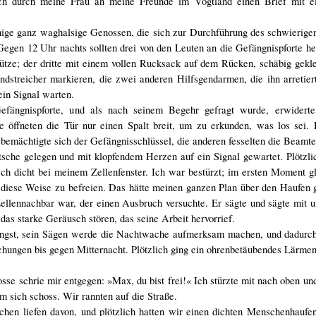
ich durch meine Frau an meine Freunde im Vogtland einen Brief mit 
inige ganz waghalsige Genossen, die sich zur Durchführung des schwierige
egen 12 Uhr nachts sollten drei von den Leuten an die Gefängnispforte h
ütze; der dritte mit einem vollen Rucksack auf dem Rücken, schäbig gekl
streicher markieren, die zwei anderen Hilfsgendarmen, die ihn arretier
ein Signal warten.
efängnispforte, und als nach seinem Begehr gefragt wurde, erwiderte
 öffneten die Tür nur einen Spalt breit, um zu erkunden, was los sei.
 bemächtigte sich der Gefängnisschlüssel, die anderen fesselten die Beamte
tsche gelegen und mit klopfendem Herzen auf ein Signal gewartet. Plötzl
h dicht bei meinem Zellenfenster. Ich war bestürzt; im ersten Moment gl
diese Weise zu befreien. Das hätte meinen ganzen Plan über den Haufen 
Zellennachbar war, der einen Ausbruch versuchte. Er sägte und sägte mit
 das starke Geräusch stören, das seine Arbeit hervorrief.
h Angst, sein Sägen werde die Nachtwache aufmerksam machen, und dadurc
hungen bis gegen Mitternacht. Plötzlich ging ein ohrenbetäubendes Lärmen 
se schrie mir entgegen: »Max, du bist frei!« Ich stürzte mit nach oben und
m sich schoss. Wir rannten auf die Straße.
chen liefen davon, und plötzlich hatten wir einen dichten Menschenhaufe