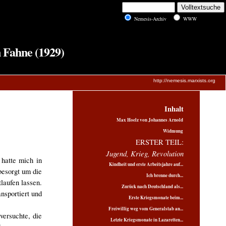
Nemesis-Archiv
WWW
 Fahne (1929)
http://nemesis.marxists.org
Inhalt
Max Hoelz von Johannes Arnold
Widmung
ERSTER TEIL:
Jugend, Krieg, Revolution
hatte mich in
Kindheit und erste Arbeitsjahre auf...
besorgt um die
Ich brenne durch...
laufen lassen.
Zurück nach Deutschland als...
nsportiert und
Erste Kriegsmonate beim...
Freiwillig weg vom Generalstab an...
versuchte, die
Letzte Kriegsmonate in Lazaretten...