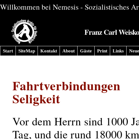
Willkommen bei Nemesis - Sozialistisches Arc
Franz Carl Weiskop
Start
SiteMap
Kontakt
About
Gäste
Print
Links
Neue
Fahrtverbindungen
Seligkeit
Vor dem Herrn sind 1000 Ja
Tag, und die rund 18000 km