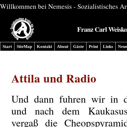
Willkommen bei Nemesis - Sozialistisches Arc
Franz Carl Weiskop
Start
SiteMap
Kontakt
About
Gäste
Print
Links
Neue
Attila und Radio
Und dann fuhren wir in d
und nach dem Kaukasus
vergaß die Cheopspyrami