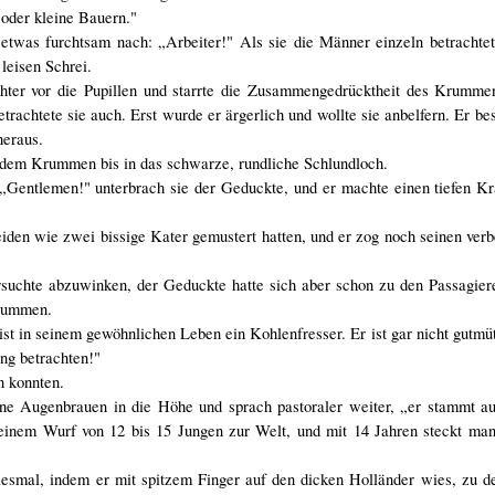
 oder kleine Bauern."
 etwas furchtsam nach: „Arbeiter!" Als sie die Männer einzeln betrachte
leisen Schrei.
chter vor die Pupillen und starrte die Zusammengedrücktheit des Krumme
chtete sie auch. Erst wurde er ärgerlich und wollte sie anbelfern. Er be
heraus.
 dem Krummen bis in das schwarze, rundliche Schlundloch.
 „Gentlemen!" unterbrach sie der Geduckte, und er machte einen tiefen Kr
beiden wie zwei bissige Kater gemustert hatten, und er zog noch seinen verb
rsuchte abzuwinken, der Geduckte hatte sich aber schon zu den Passagier
Krummen.
ist in seinem gewöhnlichen Leben ein Kohlenfresser. Er ist gar nicht gutmü
ng betrachten!"
n konnten.
e Augenbrauen in die Höhe und sprach pastoraler weiter, „er stammt au
einem Wurf von 12 bis 15 Jungen zur Welt, und mit 14 Jahren steckt man 
smal, indem er mit spitzem Finger auf den dicken Holländer wies, zu d