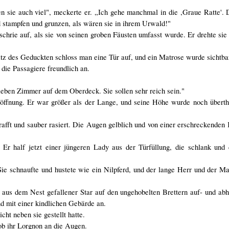
n sie auch viel", meckerte er. „Ich gehe manchmal in die ,Graue Ratte'. 
 stampfen und grunzen, als wären sie in ihrem Urwald!"
schrie auf, als sie von seinen groben Fäusten umfasst wurde. Er drehte sie
tz des Geduckten schloss man eine Tür auf, und ein Matrose wurde sichtba
die Passagiere freundlich an.
 sieben Zimmer auf dem Oberdeck. Sie sollen sehr reich sein."
öffnung. Er war größer als der Lange, und seine Höhe wurde noch überth
afft und sauber rasiert. Die Augen gelblich und von einer erschreckenden 
r half jetzt einer jüngeren Lady aus der Türfüllung, die schlank und 
ie schnaufte und hustete wie ein Nilpferd, und der lange Herr und der M
in aus dem Nest gefallener Star auf den ungehobelten Brettern auf- und abh
d mit einer kindlichen Gebärde an.
cht neben sie gestellt hatte.
ob ihr Lorgnon an die Augen.