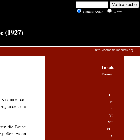
Nemesis-Archiv
WWW
e (1927)
http://nemesis.marxists.org
Inhalt
Personen
I.
II.
III.
er Krumme, der
IV.
Engländer, die
V.
VI.
VII.
kten die Beine
VIII.
begießen, wenn
IX.