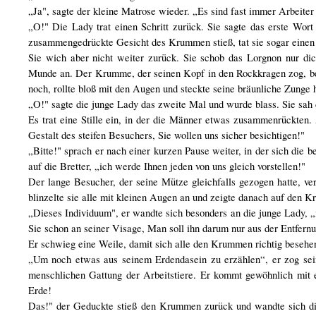
„Ja", sagte der kleine Matrose wieder. „Es sind fast immer Arbeiter
„O!" Die Lady trat einen Schritt zurück. Sie sagte das erste Wort
zusammengedrückte Gesicht des Krummen stieß, tat sie sogar einen 
Sie wich aber nicht weiter zurück. Sie schob das Lorgnon nur di
Munde an. Der Krumme, der seinen Kopf in den Rockkragen zog, betra
noch, rollte bloß mit den Augen und steckte seine bräunliche Zunge 
„O!" sagte die junge Lady das zweite Mal und wurde blass. Sie sah
Es trat eine Stille ein, in der die Männer etwas zusammenrückten.
Gestalt des steifen Besuchers, Sie wollen uns sicher besichtigen!"
„Bitte!" sprach er nach einer kurzen Pause weiter, in der sich die 
auf die Bretter, „ich werde Ihnen jeden von uns gleich vorstellen!"
Der lange Besucher, der seine Mütze gleichfalls gezogen hatte, ve
blinzelte sie alle mit kleinen Augen an und zeigte danach auf den 
„Dieses Individuum", er wandte sich besonders an die junge Lady, „
Sie schon an seiner Visage, Man soll ihn darum nur aus der Entfernu
Er schwieg eine Weile, damit sich alle den Krummen richtig besehe
„Um noch etwas aus seinem Erdendasein zu erzählen“, er zog sein
menschlichen Gattung der Arbeitstiere. Er kommt gewöhnlich mit 
Erde!
Das!" der Geduckte stieß den Krummen zurück und wandte sich die