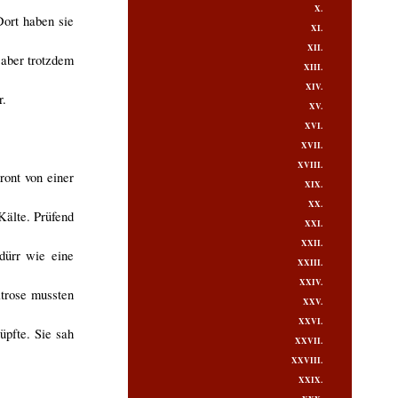
X.
Dort haben sie
XI.
XII.
 aber trotzdem
XIII.
XIV.
r.
XV.
XVI.
XVII.
XVIII.
ront von einer
XIX.
XX.
Kälte. Prüfend
XXI.
XXII.
dürr wie eine
XXIII.
XXIV.
atrose mussten
XXV.
XXVI.
üpfte. Sie sah
XXVII.
XXVIII.
XXIX.