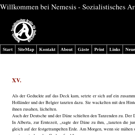
Willkommen bei Nemesis - Sozialistisches Arc
Start
SiteMap
Kontakt
About
Gäste
Print
Links
Neue
XV.
Als der Geduckte auf das Deck kam, setzte er sich auf ein zusamm
Holländer und der Belgier tanzten dazu. Sie wackelten mit den Hint
ihnen zusahen, lächelten.
Auch der Deutsche und der Däne schielten den Tanzenden zu. Der De
In Alberta, zur Erntezeit, „sagte der Däne zu ihm, „tanzten die 
gleich auf der festgetrampelten Erde. Am Morgen, wenn sie mähen so