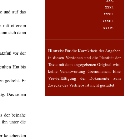
XXX.
XXXI.
te und auf das
XXXII.
XXXIII.
n mit offenem
XXXIV.
sann sich dann
Hinweis:
Für die Korrektheit der Angaben
atzfuß vor der
in diesen Versionen und die Identität der
Texte mit dem angegebenen Original wird
eulten Hut bis
keine Verantwortung übernommen. Eine
Vervielfältigung der Dokumente zum
en gedreht. Er
Zwecke des Vertriebs ist nicht gestattet.
tig. Das sehen
s der beinahe
ihn unter die
er keuchenden