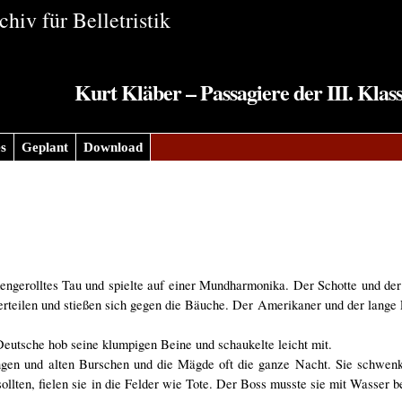
hiv für Belletristik
Kurt Kläber – Passagiere der III. Klass
s
Geplant
Download
engerolltes Tau und spielte auf einer Mundharmonika. Der Schotte und d
erteilen und stießen sich gegen die Bäuche. Der Amerikaner und der lange 
utsche hob seine klumpigen Beine und schaukelte leicht mit.
jungen und alten Burschen und die Mägde oft die ganze Nacht. Sie schwen
llten, fielen sie in die Felder wie Tote. Der Boss musste sie mit Wasser 