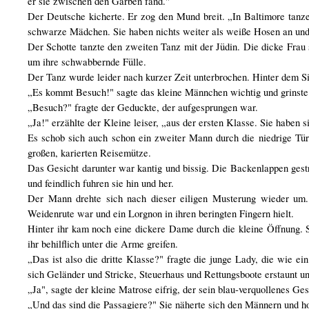
er sie zwischen den Garben fand."
Der Deutsche kicherte. Er zog den Mund breit. „In Baltimore tanze
schwarze Mädchen. Sie haben nichts weiter als weiße Hosen an und
Der Schotte tanzte den zweiten Tanz mit der Jüdin. Die dicke Frau 
um ihre schwabbernde Fülle.
Der Tanz wurde leider nach kurzer Zeit unterbrochen. Hinter dem Si
„Es kommt Besuch!" sagte das kleine Männchen wichtig und grinste 
„Besuch?" fragte der Geduckte, der aufgesprungen war.
„Ja!" erzählte der Kleine leiser, „aus der ersten Klasse. Sie haben
Es schob sich auch schon ein zweiter Mann durch die niedrige Tür
großen, karierten Reisemütze.
Das Gesicht darunter war kantig und bissig. Die Backenlappen gestr
und feindlich fuhren sie hin und her.
Der Mann drehte sich nach dieser eiligen Musterung wieder um. E
Weidenrute war und ein Lorgnon in ihren beringten Fingern hielt.
Hinter ihr kam noch eine dickere Dame durch die kleine Öffnung. S
ihr behilflich unter die Arme greifen.
„Das ist also die dritte Klasse?" fragte die junge Lady, die wie e
sich Geländer und Stricke, Steuerhaus und Rettungsboote erstaunt un
„Ja", sagte der kleine Matrose eifrig, der sein blau-verquollenes Gesi
„Und das sind die Passagiere?" Sie näherte sich den Männern und h