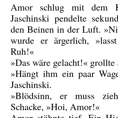
Amor schlug mit dem K
Jaschinski pendelte sekun
den Beinen in der Luft. »N
wurde er ärgerlich, »las
Ruh!«
»Das wäre gelacht!« grollte
»Hängt ihm ein paar Wage
Jaschinski.
»Blödsinn, er muss zieh
Schacke, »Hoi, Amor!«
Amor stöhnte tief. Ein H