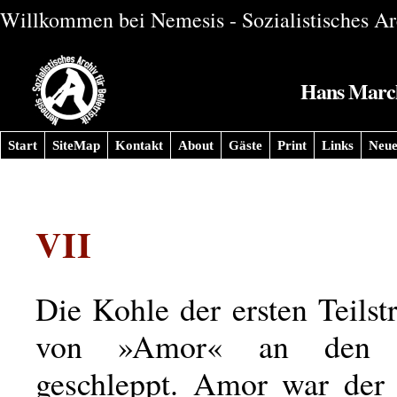
Willkommen bei Nemesis - Sozialistisches Arc
Hans Marchw
Start
SiteMap
Kontakt
About
Gäste
Print
Links
Neue
VII
Die Kohle der ersten Teils
von »Amor« an den B
geschleppt. Amor war der 