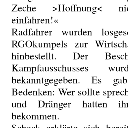
Zeche >Hoffnung< ni
einfahren!«
Radfahrer wurden losgesc
RGOkumpels zur Wirtscha
hinbestellt. Der Besc
Kampfausschusses wu
bekanntgegeben. Es ga
Bedenken: Wer sollte sprec
und Dränger hatten ih
bekommen.
Scheck erklärte sich berei