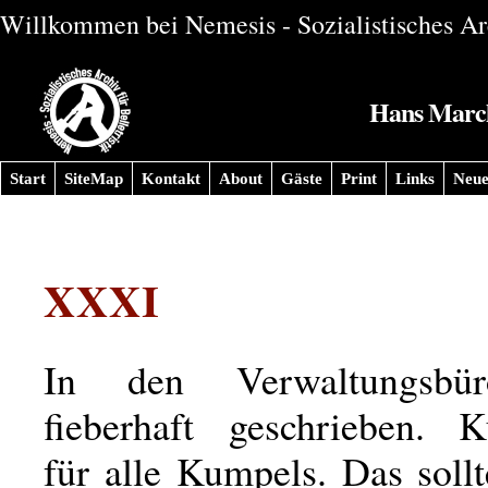
Willkommen bei Nemesis - Sozialistisches Arc
Hans Marchw
Start
SiteMap
Kontakt
About
Gäste
Print
Links
Neue
XXXI
In den Verwaltungsbü
fieberhaft geschrieben. 
für alle Kumpels. Das soll