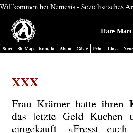
Willkommen bei Nemesis - Sozialistisches Arc
Hans Marchw
Start
SiteMap
Kontakt
About
Gäste
Print
Links
Neue
XXX
Frau Krämer hatte ihren 
das letzte Geld Kuchen u
eingekauft. »Fresst euch