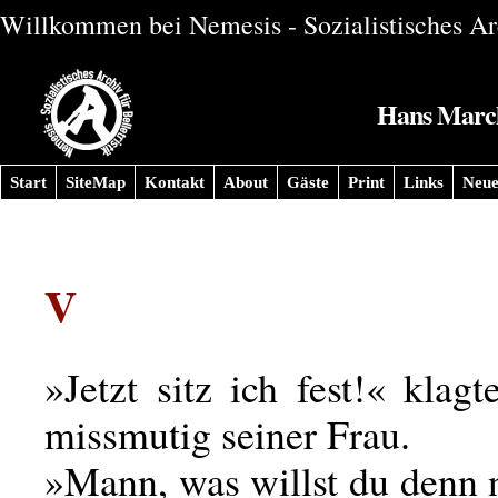
Willkommen bei Nemesis - Sozialistisches Arc
Hans Marchw
Start
SiteMap
Kontakt
About
Gäste
Print
Links
Neue
V
»Jetzt sitz ich fest!« klagt
missmutig seiner Frau.
»Mann, was willst du denn 