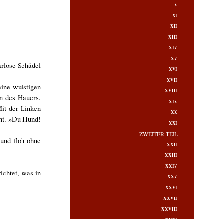
X
XI
XII
XIII
XIV
XV
arlose Schädel
XVI
XVII
eine wulstigen
XVIII
en des Hauers.
XIX
Mit der Linken
XX
ht. »Du Hund!
XXI
ZWEITER TEIL
und floh ohne
XXII
XXIII
XXIV
ichtet, was in
XXV
XXVI
XXVII
XXVIII