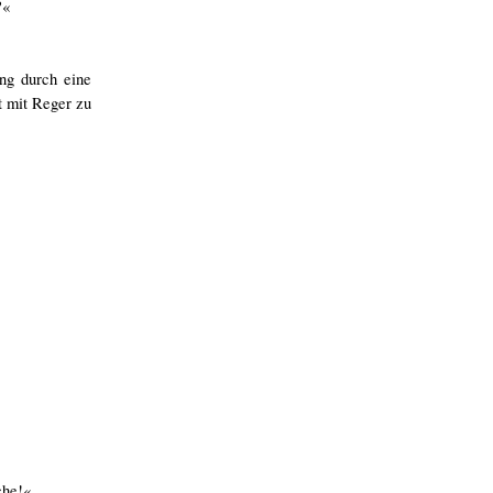
?«
ng durch eine
t mit Reger zu
che!«