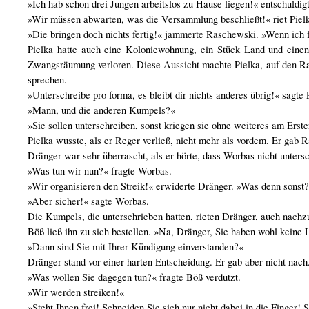
»Ich hab schon drei Jungen arbeitslos zu Hause liegen!« entschuldi
»Wir müssen abwarten, was die Versammlung beschließt!« riet Piel
»Die bringen doch nichts fertig!« jammerte Raschewski. »Wenn ich 
Pielka hatte auch eine Koloniewohnung, ein Stück Land und einen
Zwangsräumung verloren. Diese Aussicht machte Pielka, auf den Ras
sprechen.
»Unterschreibe pro forma, es bleibt dir nichts anderes übrig!« sagte 
»Mann, und die anderen Kumpels?«
»Sie sollen unterschreiben, sonst kriegen sie ohne weiteres am Erste
Pielka wusste, als er Reger verließ, nicht mehr als vordem. Er gab 
Dränger war sehr überrascht, als er hörte, dass Worbas nicht untersc
»Was tun wir nun?« fragte Worbas.
»Wir organisieren den Streik!« erwiderte Dränger. »Was denn sonst
»Aber sicher!« sagte Worbas.
Die Kumpels, die unterschrieben hatten, rieten Dränger, auch nachz
Böß ließ ihn zu sich bestellen. »Na, Dränger, Sie haben wohl keine 
»Dann sind Sie mit Ihrer Kündigung einverstanden?«
Dränger stand vor einer harten Entscheidung. Er gab aber nicht nach
»Was wollen Sie dagegen tun?« fragte Böß verdutzt.
»Wir werden streiken!«
»Steht Ihnen frei! Schneiden Sie sich nur nicht dabei in die Finger!