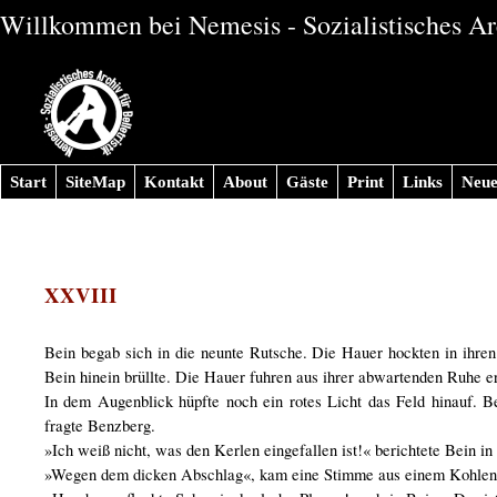
Willkommen bei Nemesis - Sozialistisches Arc
Start
SiteMap
Kontakt
About
Gäste
Print
Links
Neue
XXVIII
Bein begab sich in die neunte Rutsche. Die Hauer hockten in ihren
Bein hinein brüllte. Die Hauer fuhren aus ihrer abwartenden Ruhe e
In dem Augenblick hüpfte noch ein rotes Licht das Feld hinauf. Be
fragte Benzberg.
»Ich weiß nicht, was den Kerlen eingefallen ist!« berichtete Bein in
»Wegen dem dicken Abschlag«, kam eine Stimme aus einem Kohlen