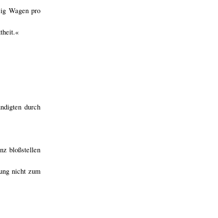
nzig Wagen pro
theit.«
ndigten durch
z bloßstellen
lung nicht zum