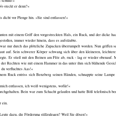
t schuld!«
o steckt er denn?«
s dicht vor Plenge hin. »Sie sind entlassen!«
ten mit einem Griff den vorgestreckten Hals, ein Ruck, und der dicke ha
estoßen, immer wieder hinein, dass es aufstäubte.
war nur durch das plötzliche Zupacken überrumpelt worden. Nun griffen s
Haut auf. Sein schwerer Körper schwang sich über den kleineren, leichter
ürgte. Er stieß mit den Beinen am Flöz ab, ruck - lag er wieder obenauf. 
t der Rechten wie mit einem Hammer in das unter ihm sich blähende Gesic
 du verfluchtes Aas!«
einem Ruck entriss sich Benzberg seinen Händen, schnappte seine Lampe 
mich entlassen, ich weiß wenigstens, wofür!«
urchgehalten. Bein war zum Schacht gelaufen und hatte Böß telefonisch ber
 ein.
eute dazu, die Förderung stillzulegen? Weil Sie dösen!«