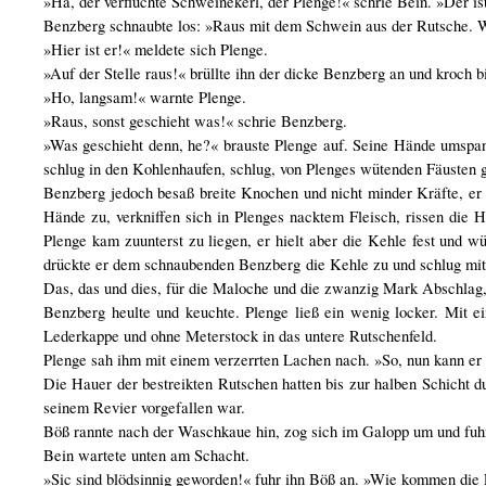
»Ha, der verfluchte Schweinekerl, der Plenge!« schrie Bein. »Der is
Benzberg schnaubte los: »Raus mit dem Schwein aus der Rutsche. W
»Hier ist er!« meldete sich Plenge.
»Auf der Stelle raus!« brüllte ihn der dicke Benzberg an und kroch bi
»Ho, langsam!« warnte Plenge.
»Raus, sonst geschieht was!« schrie Benzberg.
»Was geschieht denn, he?« brauste Plenge auf. Seine Hände umspann
schlug in den Kohlenhaufen, schlug, von Plenges wütenden Fäusten g
Benzberg jedoch besaß breite Knochen und nicht minder Kräfte, er 
Hände zu, verkniffen sich in Plenges nacktem Fleisch, rissen die 
Plenge kam zuunterst zu liegen, er hielt aber die Kehle fest und w
drückte er dem schnaubenden Benzberg die Kehle zu und schlug mi
Das, das und dies, für die Maloche und die zwanzig Mark Abschlag,
Benzberg heulte und keuchte. Plenge ließ ein wenig locker. Mit 
Lederkappe und ohne Meterstock in das untere Rutschenfeld.
Plenge sah ihm mit einem verzerrten Lachen nach. »So, nun kann er 
Die Hauer der bestreikten Rutschen hatten bis zur halben Schicht d
seinem Revier vorgefallen war.
Böß rannte nach der Waschkaue hin, zog sich im Galopp um und fuhr
Bein wartete unten am Schacht.
»Sic sind blödsinnig geworden!« fuhr ihn Böß an. »Wie kommen die L