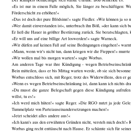
»Es ist nur in einem Falle möglich, Sie länger zu beschäftigen: 
Förderschicht zu erhöhen!«
»Das ist doch der pure Blödsinn!« sagte Fiedler. »Wir können ja so
»Wer damit einverstanden ist«, unterbrach ihn Böß, »der kann sich 
Er ließ die Hauer in größter Bestürzung zurück. Sie beratschlagten,
»Er will uns auf eine billige Art loswerden!« sagte Warneck.
»Wir dürfen auf keinen Fall auf seine Bedingungen eingehen!« warn
»Mann, wenn wir's nicht tun, dann kriegen wir die Fieppen!« murrt
»Wir wollen mal bis morgen warten!« sagte Worbas.
Am anderen Tage war ihre Kündigung - wegen Betriebseinschränku
Bein mitteilen, dass er bis Mittag warten werde, ob sie sich besonne
Worbas entschloss sich, mit Reger, trotz des Widerwillens, den er ge
»Wenn es wegen Betriebseinschränkung ist, dann kann ich nichts dra
»Du musst die ganze Belegschaft gegen diese Kündigung aufrufen!
willst, tu es!«
»Ich werd mich hüten!« sagte Reger. »Die RGO nutzt ja jede Geleg
Tummelplatz von Parteiauseinandersetzungen machen!«
»Jetzt scheidet alles andere aus!«
»Ich kann's aus den erwähnten Gründen nicht, versteh mich doch!« 
Worbas ging recht enttäuscht nach Hause. Er schämte sich für sein