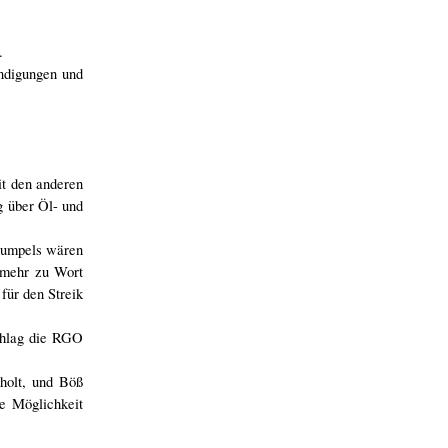
.
ndigungen und
t den anderen
g über Öl- und
 Kumpels wären
 mehr zu Wort
für den Streik
chlag die RGO
holt, und Böß
e Möglichkeit