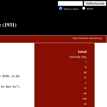
Nemesis-Archiv
WWW
 (1931)
http://nemesis.marxists.org
Inhalt
ERSTER TEIL
I
II
III
Stille, in die
IV
V
ist hier los?«
VI
VII
VIII
IX