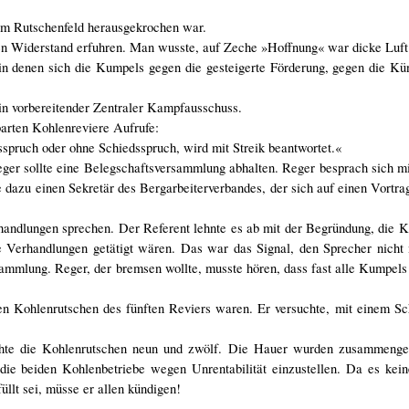
dem Rutschenfeld herausgekrochen war.
n Widerstand erfuhren. Man wusste, auf Zeche »Hoffnung« war dicke Luft
in denen sich die Kumpels gegen die gesteigerte Förderung, gegen die Kü
ein vorbereitender Zentraler Kampfausschuss.
arten Kohlenreviere Aufrufe:
sspruch oder ohne Schiedsspruch, wird mit Streik beantwortet.«
er sollte eine Belegschaftsversammlung abhalten. Reger besprach sich mi
e dazu einen Sekretär des Bergarbeiterverbandes, der sich auf einen Vortra
handlungen sprechen. Der Referent lehnte es ab mit der Begründung, die
ie Verhandlungen getätigt wären. Das war das Signal, den Sprecher nicht
mlung. Reger, der bremsen wollte, musste hören, dass fast alle Kumpels 
den Kohlenrutschen des fünften Reviers waren. Er versuchte, mit einem S
hte die Kohlenrutschen neun und zwölf. Die Hauer wurden zusammenge
die beiden Kohlenbetriebe wegen Unrentabilität einzustellen. Da es kein
üllt sei, müsse er allen kündigen!