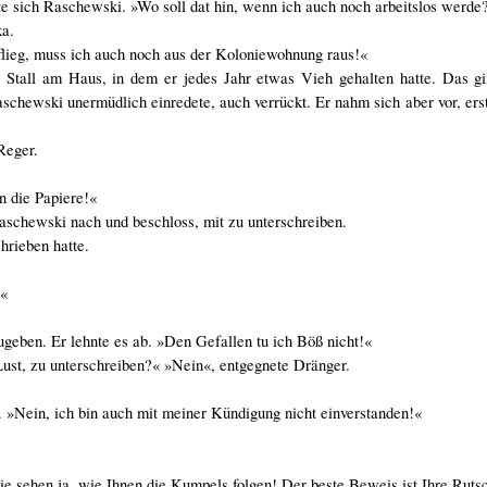
gte sich Raschewski. »Wo soll dat hin, wenn ich auch noch arbeitslos werde
ka.
flieg, muss ich auch noch aus der Koloniewohnung raus!«
 Stall am Haus, in dem er jedes Jahr etwas Vieh gehalten hatte. Das gi
chewski unermüdlich einredete, auch verrückt. Er nahm sich aber vor, ers
Reger.
n die Papiere!«
Raschewski nach und beschloss, mit zu unterschreiben.
hrieben hatte.
?«
ugeben. Er lehnte es ab. »Den Gefallen tu ich Böß nicht!«
Lust, zu unterschreiben?« »Nein«, entgegnete Dränger.
. »Nein, ich bin auch mit meiner Kündigung nicht einverstanden!«
 Sie sehen ja, wie Ihnen die Kumpels folgen! Der beste Beweis ist Ihre Ruts