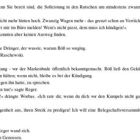
Wenn Sie bereit sind, die Solleistung in den Rutschen um mindestens zwa
 nicht mehr hinten hoch. Zwanzig Wagen mehr - das grenzt schon an Verrück
bei mir im Büro melden! Wem's nicht passt, dem muss ich kündigen!«
 konnten aber keinen Ausweg finden.
te Dränger, der wusste, warum Böß so vorging.
e Raschewski.
ng - vor der Markenbude öffentlich bekanntgemacht. Böß ließ den Gekü
n hätten; wenn nicht, bleibe es bei der Kündigung.
gen ihn hatte, zu sprechen.
n tun!« sagte Reger.
« drängte Worbas. »Ich rate dir, wenn du dich vor den Kumpels nicht gan
enheit aus, ihren Streik zu predigen! Ich will eine Belegschaftsversamm
Reger wand sich.
en Genossen.