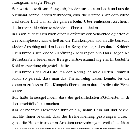
»Langsam!« sagte Plenge.
Böß wartete weit von Plenge ab, bis der aus seinem Loch und aus 
Niemand konnte jedoch verhindern, dass die Kumpels von dem kurze
Und dicke Luft war an der ganzen Ruhr. Über einhundert Zechen, 
die immer schlechter werdenden Löhne auflehnten.
In Essen bildete sich nach einer Konferenz der Schachtdelegierten 
Der Kampfausschuss erließ an die Ruhrkumpels und an alle benachb
»Jeder Anschlag auf den Lohn der Bergarbeiter, sei es durch Schied
Die Kumpels von Zeche »Hoffnung« bedrängten nun Dors Reger. Reg
Betriebsräten; berief eine Belegschaftsversammlung ein. Er bestellt
Kohleverwertung eingestellt hatte.
Die Kumpels der RGO stellten den Antrag, er solle zu den Lohnver
schon so gereizt, dass man das Thema ruhig lassen könnte, bis d
kommen zu lassen. Die Kumpels übernahmen darauf selbst die Versam
waren.
Böß hatte herausgefunden, dass die gefährlichsten RGOnester in 
dort unschädlich zu machen.
Am vierzehnten Dezember fuhr er ein, nahm Bein mit und besuc
machte ihnen bekannt, dass die Betriebsleitung gezwungen wäre, 
gäbe, die Hauer in anderen Arbeiten unterzubringen, weil alles überf
Der Kumpels bemächtigte sich starke Unruhe. Böß bemerkte es.