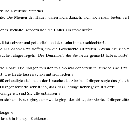
er. Bein keuchte hinterher.
chte. Die Mienen der Hauer waren nicht danach, sich noch mehr bieten zu
e er es vorhatte, sondern ließ die Hauer zusammenrufen.
eit ist schwer und gefährlich und der Lohn immer schlechter!«
alle Maßnahmen zu treffen, um die Geschichte zu prüfen. »Wenn Sie sich 
Sache ruhiger regeln! Die Dummheit, die Sie heute gemacht haben, koste
die Kohle. Die übrigen mussten mit. So war der Streik in Rutsche zwölf zu
t. Die Leute lassen schon mit sich reden!«
 erkundigte sich nach der Ursache des Streiks. Dränger sagte das gleic
ränger forderte schriftlich, dass das Gedinge höher gestellt werde.
ange ist, sind Sic alle entlassen!«
sich an. Einer ging, der zweite ging, der dritte, der vierte. Dränger zitte
 lange!«
 kroch in Plenges Kohlenort.