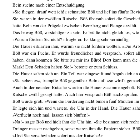
Bein suchte nach einer Entschuldigung.
»Sie fliegen, drauf wett ich!« schnaubte Böß und lief ins fünfte Revi
Sie waren in der zwölften Rutsche. Böß übersah sofort die Geschi
hatte Bein von der Prügelei zwischen Benzberg und Plenge erzählt.
Das bewog Böß, vorsichtiger zu sein. Er brüllte nicht gleich los, wi
»Warum fördern Sic nicht?« fragte er. Es klang sehr vernünftig.
Die Hauer erklärten ihm, warum sie nicht fördern wollten. »Die Arb
Böß war ein Fuchs. Er wurde freundlicher und versprach, sofort 
haben, dann kommen Sie bitte zu mir ins Büro! Dort kann man die 
Mark! Den Schaden haben Sie!« betonte er zum Schluss.
Die Hauer sahen sich an. Ein Teil war eingeseift und begab sich an 
»Sic sehen es«, trumpfte Böß gegenüber Bein auf, »so wird's gemach
Auch in der neunten Rutsche wurden die Hauer zusammengeholt. Böß
Rutsche zwölf gesagt hatte. Auch hier versprach Böß nachzuprüfen. D
Böß wurde grob. »Wenn die Förderung nicht binnen fünf Minuten im G
Er legte sich hin und wartete, die Uhr in der Hand. Die Hauer sahen 
»Verflucht noch mal, lassen sich bluffen!«
»Na!« sagte Böß und hielt ihm die Uhr hin. »Sie besinnen sich recht
Dränger musste nachgeben, sonst waren ihm die Papiere sicher. Böß
»Und Sie verschwinden sofort aus der Rutsche!«