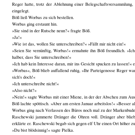
Reger hatte, trotz der Ablehnung einer Belegschaftsversammlung
eingelegt.
Böß ließ Worbas zu sich bestellen.
Worbas ging erstaunt hin.
»Sie sind in der Rutsche neun?« fragte Böß.
»Ja!«
»Wie ist das, wollen Sie unterschreiben?« »Fällt mir nicht ein!«
»Seien Sie vernünftig, Worbas!« ermahnte ihn Böß freundlich. »Ich
halber, dass Sie unterschreiben!«
»Ich hab kein Interesse daran, mir ins Gesicht spucken zu lassen!« 
»Worbas«, Böß blieb auffallend ruhig, »Ihr Parteigenosse Reger wa
sich's doch!«
»Ich unterschreibe nicht!«
»Also nicht?«
»Nein!« sagte Worbas mit einer Miene, in der der Abscheu zum Aus
Böß lachte spöttisch. »Aber am ersten Januar arbeitslos!« »Besser al
Worbas ging nach Verlassen des Büros noch mal zu der Markenbude.
Raschewski jammerte Dränger die Ohren voll. Dränger aber blieb
erklärte er. Raschewski begab sich gegen elf Uhr einen Ort höher zu
»Du bist blödsinnig!« sagte Pielka.