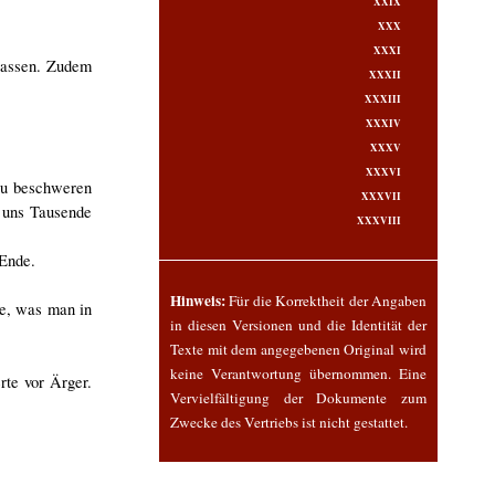
XXIX
XXX
XXXI
 lassen. Zudem
XXXII
XXXIII
XXXIV
XXXV
XXXVI
zu beschweren
XXXVII
t uns Tausende
XXXVIII
 Ende.
Hinweis:
Für die Korrektheit der Angaben
he, was man in
in diesen Versionen und die Identität der
Texte mit dem angegebenen Original wird
keine Verantwortung übernommen. Eine
rte vor Ärger.
Vervielfältigung der Dokumente zum
Zwecke des Vertriebs ist nicht gestattet.