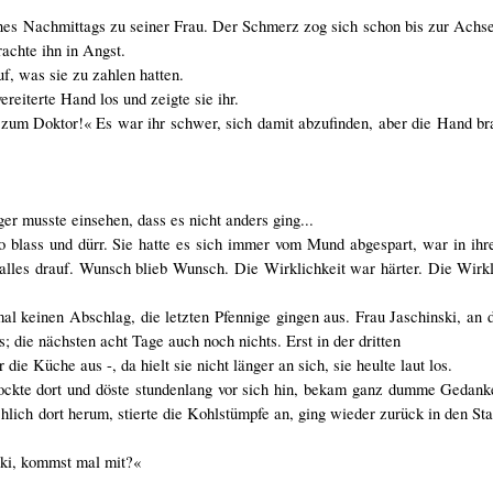
nes Nachmittags zu seiner Frau. Der Schmerz zog sich schon bis zur Achse
achte ihn in Angst.
uf, was sie zu zahlen hatten.
reiterte Hand los und zeigte sie ihr.
it zum Doktor!« Es war ihr schwer, sich damit abzufinden, aber die Hand br
ger musste einsehen, dass es nicht anders ging...
 blass und dürr. Sie hatte es sich immer vom Mund abgespart, war in ih
 alles drauf. Wunsch blieb Wunsch. Die Wirklichkeit war härter. Die Wirkl
 keinen Abschlag, die letzten Pfennige gingen aus. Frau Jaschinski, an 
; die nächsten acht Tage auch noch nichts. Erst in der dritten
ie Küche aus -, da hielt sie nicht länger an sich, sie heulte laut los.
, hockte dort und döste stundenlang vor sich hin, bekam ganz dumme Gedan
hlich dort herum, stierte die Kohlstümpfe an, ging wieder zurück in den Stal
ski, kommst mal mit?«