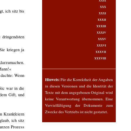
XXIX
XXX
, ich sitz bis
XXXI
XXXII
XXXIII
XXXIV
 dringendsten
XXXV
XXXVI
ie kriegen ja
XXXVII
XXXVIII
 klarzumachen.
 Mann!«
d dachte: Wenn
Hinweis:
Für die Korrektheit der Angaben
in diesen Versionen und die Identität der
Sic war in die
Texte mit dem angegebenen Original wird
dem Gift, und
keine Verantwortung übernommen. Eine
Vervielfältigung der Dokumente zum
Zwecke des Vertriebs ist nicht gestattet.
om Krankfeiern
laub, ich sitz
kurzen Prozess