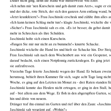
Dauer nicht ging, denn die Hand war mittlerweile voll Eiter.
»Ich nehm mir 'nen Kurschein und geh damit zum Arzt«, sagte er ei
und der dicke, rote Strich, der sich den ganzen Arm entlang wand, br
»Jetzt krankfeiern?« Frau Jaschinski erschrak und zählte ihm alles a
»Ich kann keinen Schlag mehr tun!« klagte Jaschinski, wickelte die ve
»Sicher!« Frau Jaschinski sah es ein. »Es ist besser, du gehst dam
mehr in Schrecken als ihre Schulden.
Jaschinski holte sich einen Kurschein.
»Fangen Sie mir nur nicht an zu bummeln!« knurrte Schacke.
Jaschinski wickelte die Hand los und hielt sie Schacke hin. Der Stei
Frau Jaschinski sah nach dem Wochenbett aus wie ein Gespenst, so
darauf bedacht, sich einen Notpfennig zurückzulegen. Es ging jetzt
sie aufzufressen.
Vierzehn Tage feierte Jaschinski wegen der Hand. Er bekam zweimal
herumsog, behielt ihren Kummer für sich, sagte acht Tage lang nichts
Woche, es ging auf den Letzten im Monat zu - drei Raten standen für d
Jaschinski konnte das Heulen nicht ertragen, er ging in den Stall
auf - bist allem aus dem Wege. Er floh in den abgerupften Garten, sc
hin und döste von neuem.
Dränger traf ihn einmal im Garten und rief über den Zaun: »Jaschin
Jaschinski sah vergrämt auf. »Wohin?«