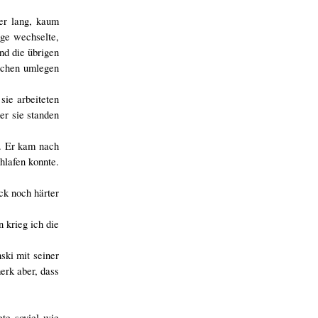
er lang, kaum
age wechselte,
d die übrigen
tschen umlegen
sie arbeiteten
er sie standen
n. Er kam nach
hlafen konnte.
ck noch härter
 krieg ich die
ski mit seiner
erk aber, dass
te soviel wie