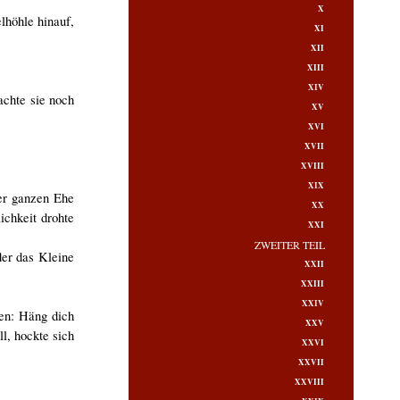
X
lhöhle hinauf,
XI
XII
XIII
XIV
achte sie noch
XV
XVI
XVII
XVIII
XIX
rer ganzen Ehe
XX
ichkeit drohte
XXI
ZWEITER TEIL
der das Kleine
XXII
XXIII
XXIV
ken: Häng dich
XXV
l, hockte sich
XXVI
XXVII
XXVIII