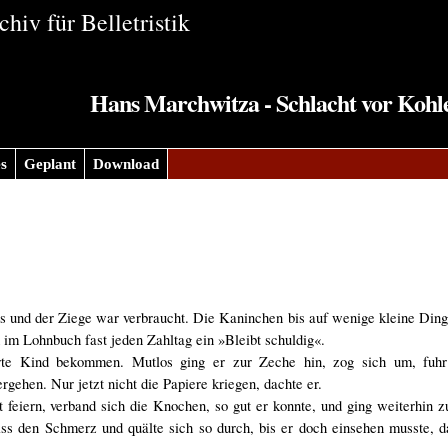
hiv für Belletristik
Hans Marchwitza - Schlacht vor Kohle
s
Geplant
Download
s und der Ziege war verbraucht. Die Kaninchen bis auf wenige kleine Ding
im Lohnbuch fast jeden Zahltag ein »Bleibt schuldig«.
erte Kind bekommen. Mutlos ging er zur Zeche hin, zog sich um, fuhr
gehen. Nur jetzt nicht die Papiere kriegen, dachte er.
ht feiern, verband sich die Knochen, so gut er konnte, und ging weiterhin z
ss den Schmerz und quälte sich so durch, bis er doch einsehen musste, d