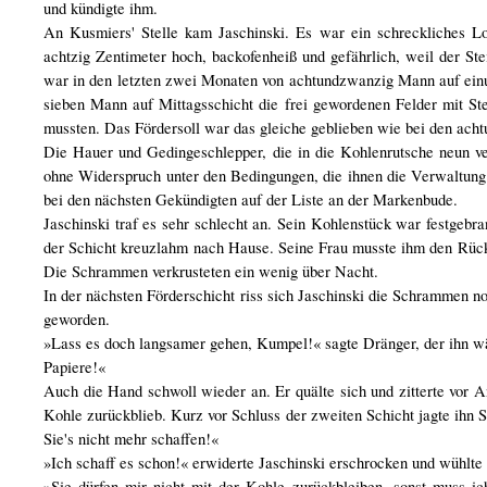
und kündigte ihm.
An Kusmiers' Stelle kam Jaschinski. Es war ein schreckliches L
achtzig Zentimeter hoch, backofenheiß und gefährlich, weil der St
war in den letzten zwei Monaten von achtundzwanzig Mann auf ein
sieben Mann auf Mittagsschicht die frei gewordenen Felder mit St
mussten. Das Fördersoll war das gleiche geblieben wie bei den ac
Die Hauer und Gedingeschlepper, die in die Kohlenrutsche neun ve
ohne Widerspruch unter den Bedingungen, die ihnen die Verwaltung 
bei den nächsten Gekündigten auf der Liste an der Markenbude.
Jaschinski traf es sehr schlecht an. Sein Kohlenstück war festgebr
der Schicht kreuzlahm nach Hause. Seine Frau musste ihm den Rücke
Die Schrammen verkrusteten ein wenig über Nacht.
In der nächsten Förderschicht riss sich Jaschinski die Schrammen n
geworden.
»Lass es doch langsamer gehen, Kumpel!« sagte Dränger, der ihn wäh
Papiere!«
Auch die Hand schwoll wieder an. Er quälte sich und zitterte vor 
Kohle zurückblieb. Kurz vor Schluss der zweiten Schicht jagte ihn S
Sie's nicht mehr schaffen!«
»Ich schaff es schon!« erwiderte Jaschinski erschrocken und wühlte
»Sie dürfen mir nicht mit der Kohle zurückbleiben, sonst muss i