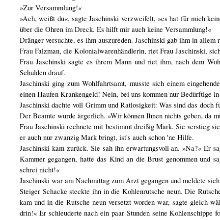
»Zur Versammlung!«
»Ach, weißt du«, sagte Jaschinski verzweifelt, »es hat für mich kei
über die Ohren im Dreck. Es hilft mir auch keine Versammlung!«
Dränger versuchte, es ihm auszureden. Jaschinski gab ihm in allem re
Frau Falzman, die Kolonialwarenhändlerin, riet Frau Jaschinski, si
Frau Jaschinski sagte es ihrem Mann und riet ihm, nach dem Wohl
Schulden drauf.
Jaschinski ging zum Wohlfahrtsamt, musste sich einem eingehende
einen Haufen Krankengeld! Nein, bei uns kommen nur Bedürftige in
Jaschinski dachte voll Grimm und Ratlosigkeit: Was sind das doch f
Der Beamte wurde ärgerlich. »Wir können Ihnen nichts geben, da müs
Frau Jaschinski rechnete mit bestimmt dreißig Mark. Sie verstieg si
er auch nur zwanzig Mark bringt, ist's auch schon 'ne Hilfe.
Jaschinski kam zurück. Sie sah ihn erwartungsvoll an. »Na?« Er sag
Kammer gegangen, hatte das Kind an die Brust genommen und sagt
schrei nicht!«
Jaschinski war am Nachmittag zum Arzt gegangen und meldete sich
Steiger Schacke steckte ihn in die Kohlenrutsche neun. Die Rutsche
kam und in die Rutsche neun versetzt worden war, sagte gleich währ
drin!« Er schleuderte nach ein paar Stunden seine Kohlenschippe 