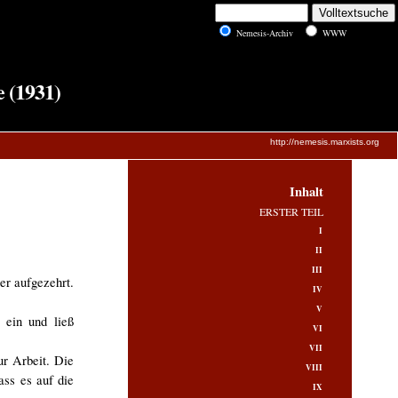
Nemesis-Archiv
WWW
 (1931)
http://nemesis.marxists.org
Inhalt
ERSTER TEIL
I
II
III
er aufgezehrt.
IV
V
 ein und ließ
VI
VII
ur Arbeit. Die
VIII
ass es auf die
IX