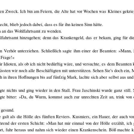
nen Zweck. Ich bin am Feiern, die Alte hat vor Wochen was Kleines gekriegt
cht, blieb jedoch dabei, dass es für ihn keinen Sinn hätte.
ch an das Wohlfahrtsamt zu wenden.
fahrtsamt hinzugehen; denn das Krankengeld, das er bekam, ging für die
n Verhör unterziehen. Schließlich sagte ihm einer der Beamten: »Mann, S
 Frage!«
ür Idioten, als ob ich nicht bedürftig wäre, und versuchte, es dem Beamten
sten wir noch alle Beschäftigten mit unterstützen. Sehen Sie's doch ein,
ch in ihren Hoffnungen bis auf fünfzig Mark, lachte sich aber selbst aus un
te nichts und ging wieder in den Stall. Frau Jaschinski wurde ganz still. 
e bitter: »Da, du Wurm, kommst auch zur unrechten Zeit an, trink von 
 gesund.
 galt als die Hölle des fünften Reviers. Kusmiers, ein Hauer, der auch v
end der ersten Schicht: »Man hat mir einmal von der Hölle erzählt, ich g
fort, fuhr heraus und nahm sich wieder einen Krankenschein. Böß machte 