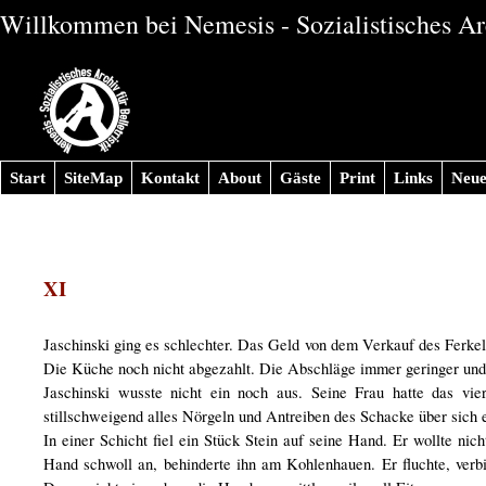
Willkommen bei Nemesis - Sozialistisches Arc
Start
SiteMap
Kontakt
About
Gäste
Print
Links
Neue
XI
Jaschinski ging es schlechter. Das Geld von dem Verkauf des Ferkel
Die Küche noch nicht abgezahlt. Die Abschläge immer geringer und 
Jaschinski wusste nicht ein noch aus. Seine Frau hatte das vi
stillschweigend alles Nörgeln und Antreiben des Schacke über sich er
In einer Schicht fiel ein Stück Stein auf seine Hand. Er wollte nic
Hand schwoll an, behinderte ihn am Kohlenhauen. Er fluchte, verbi