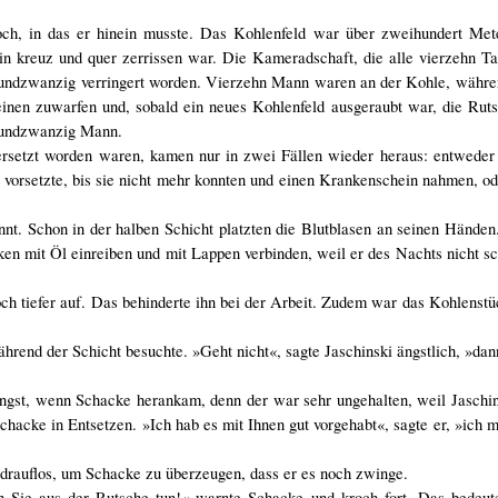
och, in das er hinein musste. Das Kohlenfeld war über zweihundert Met
ein kreuz und quer zerrissen war. Die Kameradschaft, die alle vierzehn T
undzwanzig verringert worden. Vierzehn Mann waren an der Kohle, währen
einen zuwarfen und, sobald ein neues Kohlenfeld ausgeraubt war, die Ru
htundzwanzig Mann.
rsetzt worden waren, kamen nur in zwei Fällen wieder heraus: entweder 
vorsetzte, bis sie nicht mehr konnten und einen Krankenschein nahmen, od
annt. Schon in der halben Schicht platzten die Blutblasen an seinen Hände
n mit Öl einreiben und mit Lappen verbinden, weil er des Nachts nicht sc
och tiefer auf. Das behinderte ihn bei der Arbeit. Zudem war das Kohlenstü
rend der Schicht besuchte. »Geht nicht«, sagte Jaschinski ängstlich, »dann
Angst, wenn Schacke herankam, denn der war sehr ungehalten, weil Jaschin
chacke in Entsetzen. »Ich hab es mit Ihnen gut vorgehabt«, sagte er, »ich m
 drauflos, um Schacke zu überzeugen, dass er es noch zwinge.
ch Sie aus der Rutsche tun!« warnte Schacke und kroch fort. Das bedeute