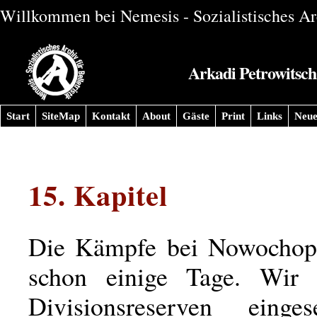
Willkommen bei Nemesis - Sozialistisches Arc
Arkadi Petrowitsch 
Start
SiteMap
Kontakt
About
Gäste
Print
Links
Neue
15. Kapitel
Die Kämpfe bei Nowochope
schon einige Tage. Wir h
Divisionsreserven einges