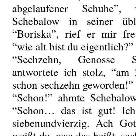
abgelaufener Schuhe”, w
Schebalow in seiner übl
“Boriska”, rief er mir fre
“wie alt bist du eigentlich?”
“Sechzehn, Genosse Sc
antwortete ich stolz, “am 
schon sechzehn geworden!”
“Schon!” ahmte Schebalow
“Schon… das ist gut! Ich
siebenundvierzig. Ach Got
weißt du, was das heißt, se