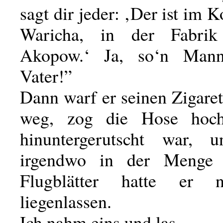
sagt dir jeder: ‚Der ist im
Waricha, in der Fabri
Akopow.‘ Ja, so‘n Man
Vater!”
Dann warf er seinen Zigare
weg, zog die Hose hoc
hinuntergerutscht war, u
irgendwo in der Menge 
Flugblätter hatte er 
liegenlassen.
Ich nahm eins und las.