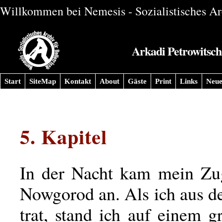
Willkommen bei Nemesis - Sozialistisches Arc
Arkadi Petrowitsch 
Start
SiteMap
Kontakt
About
Gäste
Print
Links
Neue
5. Kapitel
In der Nacht kam mein Zu
Nowgorod an. Als ich aus 
trat, stand ich auf einem g