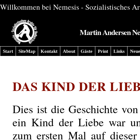
Willkommen bei Nemesis - Sozialistisches Arc
Martin Andersen Nexø
Start
SiteMap
Kontakt
About
Gäste
Print
Links
Neue
DAS KIND DER LIE
Dies ist die Geschichte von
ein Kind der Liebe war u
zum ersten Mal auf dieser