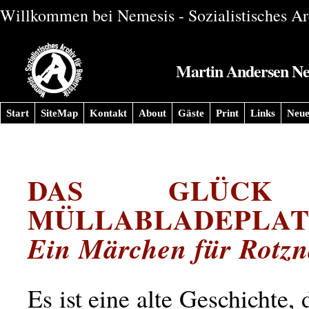
Willkommen bei Nemesis - Sozialistisches Arc
Martin Andersen Nexø
Start
SiteMap
Kontakt
About
Gäste
Print
Links
Neue
DAS GLÜCK
MÜLLABLADEPLAT
Ein Märchen für Rotz
Es ist eine alte Geschichte,