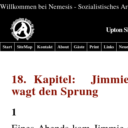
Willkommen bei Nemesis - Sozialistisches Arc
Upton Si
Start
SiteMap
Kontakt
About
Gäste
Print
Links
Neue
18. Kapitel: Jimmie
wagt den Sprung
1
Eines Abends kam Jimmie 