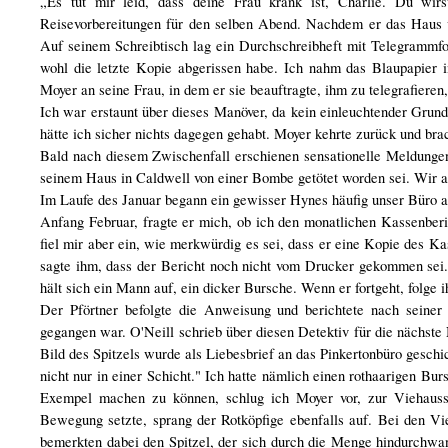
„Es tut mir leid, dass deine Frau krank ist, Charlie. Du wirs
Reisevorbereitungen für den selben Abend. Nachdem er das Haus v
Auf seinem Schreibtisch lag ein Durchschreibheft mit Telegrammf
wohl die letzte Kopie abgerissen habe. Ich nahm das Blaupapier 
Moyer an seine Frau, in dem er sie beauftragte, ihm zu telegrafieren
Ich war erstaunt über dieses Manöver, da kein einleuchtender Grun
hätte ich sicher nichts dagegen gehabt. Moyer kehrte zurück und brac
Bald nach diesem Zwischenfall erschienen sensationelle Meldunge
seinem Haus in Caldwell von einer Bombe getötet worden sei. Wir ahn
Im Laufe des Januar begann ein gewisser Hynes häufig unser Büro a
Anfang Februar, fragte er mich, ob ich den monatlichen Kassenber
fiel mir aber ein, wie merkwürdig es sei, dass er eine Kopie des K
sagte ihm, dass der Bericht noch nicht vom Drucker gekommen sei.
hält sich ein Mann auf, ein dicker Bursche. Wenn er fortgeht, folge 
Der Pförtner befolgte die Anweisung und berichtete nach seiner
gegangen war. O'Neill schrieb über diesen Detektiv für die nächst
Bild des Spitzels wurde als Liebesbrief an das Pinkertonbüro geschi
nicht nur in einer Schicht." Ich hatte nämlich einen rothaarigen B
Exempel machen zu können, schlug ich Moyer vor, zur Viehausste
Bewegung setzte, sprang der Rotköpfige ebenfalls auf. Bei den V
bemerkten dabei den Spitzel, der sich durch die Menge hindurchwa