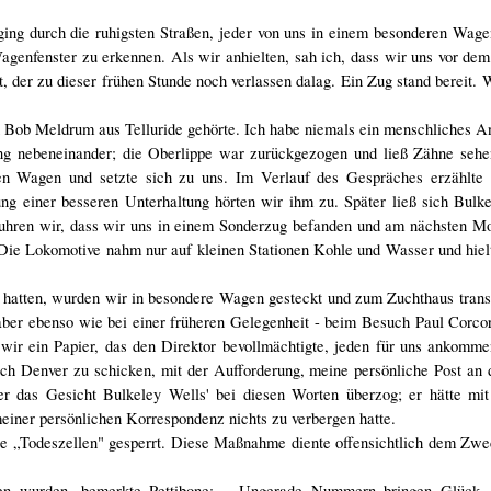
ing durch die ruhigsten Straßen, jeder von uns in einem besonderen Wage
enfenster zu erkennen. Als wir anhielten, sah ich, dass wir uns vor dem
er zu dieser frühen Stunde noch verlassen dalag. Ein Zug stand bereit. W
Bob Meldrum aus Telluride gehörte. Ich habe niemals ein menschliches An
ng nebeneinander; die Oberlippe war zurückgezogen und ließ Zähne sehe
en Wagen und setzte sich zu uns. Im Verlauf des Gespräches erzählte 
ng einer besseren Unterhaltung hörten wir ihm zu. Später ließ sich Bulk
fuhren wir, dass wir uns in einem Sonderzug befanden und am nächsten M
e Lokomotive nahm nur auf kleinen Stationen Kohle und Wasser und hielt
hatten, wurden wir in besondere Wagen gesteckt und zum Zuchthaus transp
aber ebenso wie bei einer früheren Gelegenheit - beim Besuch Paul Corc
 wir ein Papier, das den Direktor bevollmächtigte, jeden für uns ankomm
ach Denver zu schicken, mit der Aufforderung, meine persönliche Post an
r das Gesicht Bulkeley Wells' bei diesen Worten überzog; er hätte mit
einer persönlichen Korrespondenz nichts zu verbergen hatte.
e „Todeszellen" gesperrt. Diese Maßnahme diente offensichtlich dem Zwe
fen wurden, bemerkte Pettibone: „Ungerade Nummern bringen Glück, 