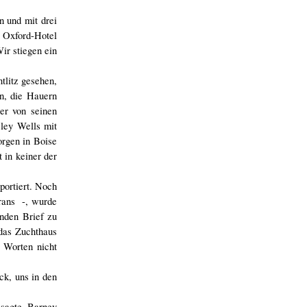
n und mit drei
 Oxford-Hotel
ir stiegen ein
tlitz gesehen,
n, die Hauern
er von seinen
eley Wells mit
orgen in Boise
 in keiner der
ortiert. Noch
orans -, wurde
enden Brief zu
 das Zuchthaus
 Worten nicht
ck, uns in den
sagte Barney