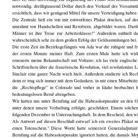
notwendig, dreißigtausend Dollar durch den Verkauf des Versammlu
ersichtlich, dass wir genügend Mittel für unsere Verteidigung haben
Die Zentrale ließ ein von mir entworfenes Plakat drucken, auf d
umrahmt von Handschellen und Revolvern, abgebildet waren. Darüb
Männer ist ihre Treue zur Arbeiterklasse!" Außerdem enthielt da
wahrscheinlich sehr zu dem großen Erfolg der Geldsammlungen bei.
Die erste Zeit im Bezirksgefängnis von Ada war die ruhigste und f
der ersten Monate meiner Haft. Zum ersten Male hatte ich wirkl
erneuerte meine Bekanntschaft mit Voltaire; ich las viele englisch
Schriftstellern über die französische Revolution, viel revolutionär
Sinclair eine ganze Nacht wach hielt. Außerdem studierte ich Rech
denn er trug sich immer mit dem Gedanken, in mir einen Mitarbeite
die „Rechtspflege" in Colorado und vorher in Idaho beobachtet 
bedeutungslosen Beruf abzugeben.
Wir hatten uns unter Berufung auf die Habeaskorpusakte an den O
unter denen unsere Verhaftung erfolgte, geschildert. Einem solch
folgenden Dezember in Untersuchungshaft. In dem Bescheid, den wir
Als Antwort auf diesen Beschluß entwarf ich ein zweites Plakat mi
einen Totenschein." Diese Worte hatte seinerzeit Generaladjuta
Berufung auf die Habeaskorpusakte ignoriert hatten, die damals M