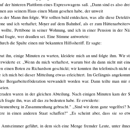
f der hinteren Plattform eines Expresswagens saß. „Dann sind es also drei"
men aus seinem Haus einen Mann gesehen habe, der unweit
ss der Mann ihm folgte. Wir sollten bald entdecken, was alle diese Detekti
ne und ich verhaftet; Moyer auf dem Bahnhof, als er zum Hüttenarbeiterv
 wollte, Pettibone in seiner Wohnung, und ich in einer Pension in der N
nd fragte, wer draußen sei. Eine Stimme antwortete:
durch die Spalte einen mir bekannten Hilfssheriff. Er sagte:
bat ihn, einige Minuten zu warten, kleidete mich an und folgte ihm. Wir st
erwiderte er. „Wenn du mich verhaftest, warum bist du dann nicht mit ei
 einen Boten zu Richardson geschickt; wir konnten ihn telefonisch nicht 
e ich mich bei dieser Mitteilung etwas erleichtert. Im Gefängnis angekom
der Bergarbeiterföderation verwandelt worden war. Dann teilte man mir 
seien.
eraden waren in der gleichen Abteilung. Nach einigen Minuten kam der Sh
fragte ihn, was all das zu bedeuten habe. Er erwiderte:
 Steunenberg in Zusammenhang gebracht." „Sind wir denn ganz vogelfrei? 
re in einen anderen Staat schaffen?" „Es scheint aber, dass sie so et
 Amtszimmer geführt, in dem sich eine Menge fremder Leute, unter ihne