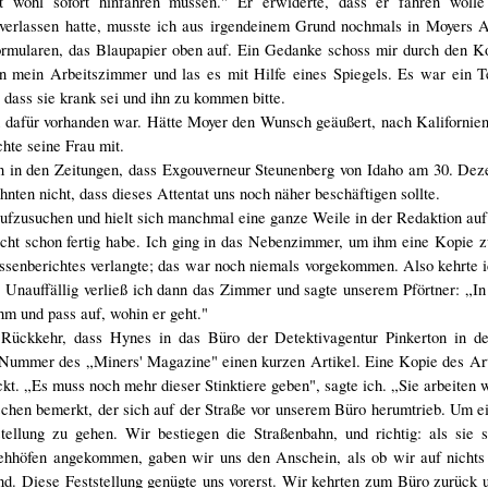
t wohl sofort hinfahren müssen." Er erwiderte, dass er fahren wolle
erlassen hatte, musste ich aus irgendeinem Grund nochmals in Moyers A
ormularen, das Blaupapier oben auf. Ein Gedanke schoss mir durch den K
in mein Arbeitszimmer und las es mit Hilfe eines Spiegels. Es war ein 
, dass sie krank sei und ihn zu kommen bitte.
d dafür vorhanden war. Hätte Moyer den Wunsch geäußert, nach Kalifornien
hte seine Frau mit.
n in den Zeitungen, dass Exgouverneur Steunenberg von Idaho am 30. Dez
ten nicht, dass dieses Attentat uns noch näher beschäftigen sollte.
ufzusuchen und hielt sich manchmal eine ganze Weile in der Redaktion auf
icht schon fertig habe. Ich ging in das Nebenzimmer, um ihm eine Kopie 
assenberichtes verlangte; das war noch niemals vorgekommen. Also kehrte 
 Unauffällig verließ ich dann das Zimmer und sagte unserem Pförtner: „
ihm und pass auf, wohin er geht."
 Rückkehr, dass Hynes in das Büro der Detektivagentur Pinkerton in de
e Nummer des „Miners' Magazine" einen kurzen Artikel. Eine Kopie des Ar
ckt. „Es muss noch mehr dieser Stinktiere geben", sagte ich. „Sie arbeiten 
urschen bemerkt, der sich auf der Straße vor unserem Büro herumtrieb. Um e
llung zu gehen. Wir bestiegen die Straßenbahn, und richtig: als sie s
iehhöfen angekommen, gaben wir uns den Anschein, als ob wir auf nichts 
nd. Diese Feststellung genügte uns vorerst. Wir kehrten zum Büro zurück