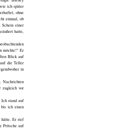
ie ich später
erhaftet, ohne
cht einmal, ob
 Schein einer
eäußert hatte,
beobachtenden
in möchte!" Er
ften Blick auf
uf die Teller
irgendwoher in
n. Nachrichten
 zugleich vor
 Ich stand auf
 bis ich einen
hätte. Er rief
e Pritsche auf