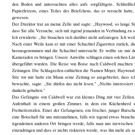
den Boden und untersuchten alles aufs sorgfältigste. Schließl
Papierfetzens, eines Teiles des Briefchens, das er versucht hatte
gewesen.
Der Direktor trat an meine Zelle und sagte: „Haywood, so lange Si
dass Sie alle Versuche, sich mit irgend jemanden in Verbindung zu s
Ich erwiderte: „Sie brauchen sich darüber nicht aufzuregen. Ich weiß
Nach einer Weile kam er mit einer Schachtel Zigaretten zurück, die
herausgenommen und die Schachtel untersucht. Er wollte sie mir dur
Kameraden zu bringen. Unsere Anwälte schlugen einen solchen Lärm
übergeführt wurden. Die Reise von Boise nach Caldwell machte
Zeitungen. Die Schlagzeilen enthielten die Namen Moyer, Haywood 
Sitz vor mir hatte ein Mann seine Zeitung so ausgebreitet, dass ic
bewachte, sagte: „Sie dürfen das nicht lesen." „Nichts interessier
dunkeln gehalten."
Das Gefängnis von Caldwell war ein kleines Ding mit vier Zellen.
Aufenthalt in einem großen Zimmer, in dem ein Küchenherd st
Freiheitsstrafen. Einer der Gefangenen, ein frischer, junger Bursch
eine Botschaft für uns mitzunehmen, falls wir irgend etwas brauche
irgendeinen anderen Ort bringen werde, falls man uns inzwischen ve
einzudringen und dass er nichts riskieren werde, was ihn mehr als 