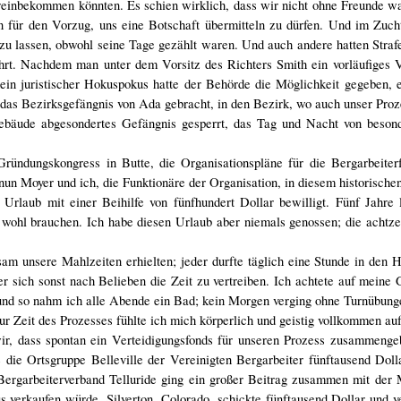
einbekommen könnten. Es schien wirklich, dass wir nicht ohne Freunde w
n für den Vorzug, uns eine Botschaft übermitteln zu dürfen. Und im Zuch
 lassen, obwohl seine Tage gezählt waren. Und auch andere hatten Strafe
hrt. Nachdem man unter dem Vorsitz des Richters Smith ein vorläufiges 
dein juristischer Hokuspokus hatte der Behörde die Möglichkeit gegeben,
das Bezirksgefängnis von Ada gebracht, in den Bezirk, wo auch unser Proze
tgebäude abgesondertes Gefängnis gesperrt, das Tag und Nacht von beso
ündungskongress in Butte, die Organisationspläne für die Bergarbeiterf
n Moyer und ich, die Funktionäre der Organisation, in diesem historische
Urlaub mit einer Beihilfe von fünfhundert Dollar bewilligt. Fünf Jahre 
 wohl brauchen. Ich habe diesen Urlaub aber niemals genossen; die acht
am unsere Mahlzeiten erhielten; jeder durfte täglich eine Stunde in den 
 sich sonst nach Belieben die Zeit zu vertreiben. Ich achtete auf meine 
und so nahm ich alle Abende ein Bad; kein Morgen verging ohne Turnübunge
r Zeit des Prozesses fühlte ich mich körperlich und geistig vollkommen au
wir, dass spontan ein Verteidigungsfonds für unseren Prozess zusammeng
die Ortsgruppe Belleville der Vereinigten Bergarbeiter fünftausend Doll
ergarbeiterverband Telluride ging ein großer Beitrag zusammen mit der M
 verkaufen würde. Silverton, Colorado, schickte fünftausend Dollar und ve