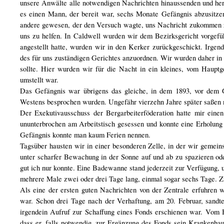
unsere Anwälte alle notwendigen Nachrichten hinaussenden und her
es einen Mann, der bereit war, sechs Monate Gefängnis abzusitze
andere gewesen, der den Versuch wagte, uns Nachricht zukommen zu
uns zu helfen. In Caldwell wurden wir dem Bezirksgericht vorgefü
angestellt hatte, wurden wir in den Kerker zurückgeschickt. Irgen
des für uns zuständigen Gerichtes anzuordnen. Wir wurden daher in 
sollte. Hier wurden wir für die Nacht in ein kleines, vom Haup
umstellt war.
Das Gefängnis war übrigens das gleiche, in dem 1893, vor dem Gr
Westens besprochen wurden. Ungefähr vierzehn Jahre später saßen nu
Der Exekutivausschuss der Bergarbeiterföderation hatte mir einen 
ununterbrochen am Arbeitstisch gesessen und konnte eine Erholung
Gefängnis konnte man kaum Ferien nennen.
Tagsüber hausten wir in einer besonderen Zelle, in der wir gemeins
unter scharfer Bewachung in der Sonne auf und ab zu spazieren oder
gut ich nur konnte. Eine Badewanne stand jederzeit zur Verfügung, 
mehrere Male zwei oder drei Tage lang, einmal sogar sechs Tage. Zu
Als eine der ersten guten Nachrichten von der Zentrale erfuhren 
war. Schon drei Tage nach der Verhaftung, am 20. Februar, sandte 
irgendein Aufruf zur Schaffung eines Fonds erschienen war. Vom B
dass er, falls notwendig, zur Ergänzung des Fonds sein Krankenhaus