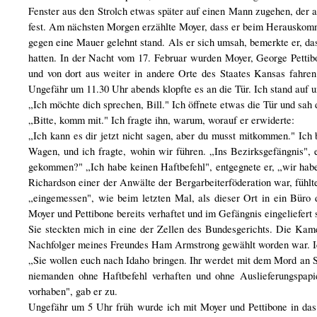
Fenster aus den Strolch etwas später auf einen Mann zugehen, der au
fest. Am nächsten Morgen erzählte Moyer, dass er beim Herauskom
gegen eine Mauer gelehnt stand. Als er sich umsah, bemerkte er, da
hatten. In der Nacht vom 17. Februar wurden Moyer, George Pettibo
und von dort aus weiter in andere Orte des Staates Kansas fahren
Ungefähr um 11.30 Uhr abends klopfte es an die Tür. Ich stand auf u
„Ich möchte dich sprechen, Bill." Ich öffnete etwas die Tür und sah 
„Bitte, komm mit." Ich fragte ihn, warum, worauf er erwiderte:
„Ich kann es dir jetzt nicht sagen, aber du musst mitkommen." Ich 
Wagen, und ich fragte, wohin wir führen. „Ins Bezirksgefängnis", 
gekommen?" „Ich habe keinen Haftbefehl", entgegnete er, „wir haben
Richardson einer der Anwälte der Bergarbeiterföderation war, fühlt
„eingemessen", wie beim letzten Mal, als dieser Ort in ein Büro 
Moyer und Pettibone bereits verhaftet und im Gefängnis eingeliefert 
Sie steckten mich in eine der Zellen des Bundesgerichts. Die Kam
Nachfolger meines Freundes Ham Armstrong gewählt worden war. Ich 
„Sie wollen euch nach Idaho bringen. Ihr werdet mit dem Mord an
niemanden ohne Haftbefehl verhaften und ohne Auslieferungspapie
vorhaben", gab er zu.
Ungefähr um 5 Uhr früh wurde ich mit Moyer und Pettibone in das