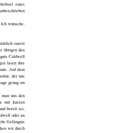
leibsel eines
 unbeschrieben
. Ich wünsche,
türlich zuerst
ie übrigen den
ngnis Caldwell
en lasen ihre
onnte. Auf dem
entur, der uns
lange genug im
te man uns den
ge mit kurzen
nd bereit sei,
ldwell oder an
 ehr Gefängnis
dass wir durch