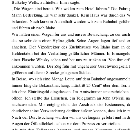
Bulkeley Wells, aufhielten. Einer sagte:
„Die Wagen sind bereit. Wir wollen zum Hotel fahren." Die Fahrt g
Mann Bedeckung. Es war sehr dunkel. Kein Haus war durch das Wag
befanden. Nach kurzem Aufenthalt wurden wir zum Bahnhof geführt, d
und fuhren ab nach Idaho.
Wir hatten einen Wagen für uns und unsere Bewachung, zu der auch 
das so sehr dem einer Hyäne glich. Seine Augen lagen tief und e
ähnelten. Der Vizedirektor des Zuchthauses von Idaho kam in d
Heldentaten bei der Verhaftung gefährlicher Männer. In Ermangelu
einer Flasche Whisky sehen und bot uns zu trinken an. Von ihm er
ankommen würden. Der Zug fuhr mit ungeheurer Geschwindigkeit. Di
größeren auf dieser Strecke gelegenen Städte.
In Boise, wo sich eine Menge Leute auf dem Bahnhof angesammelt 
immer hing die Bekanntmachung: „Eintritt 25 Cent" über dem Tor, 
ich ohne Eintrittsgeld eingelassen. Im Amtszimmer unterschrieben
öffnen. Ich stellte das Ersuchen, ein Telegramm an John O'Neill n
nachzusenden. Mir entging nicht der Ausdruck des Erstaunens, de
deutlicher seine Verwunderung darüber äußern können, dass ich in m
Nach der Durchsuchung wurden wir ins Gefängnis geführt und in di
Augen der Öffentlichkeit schon vor dem Prozess zu verurteilen.
Als wir den Zellengang betraten und unsere Nummern aufgeru