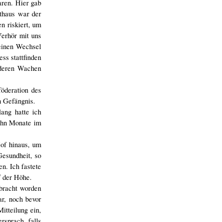
aren. Hier gab
thaus war der
n riskiert, um
Verhör mit uns
 einen Wechsel
ss stattfinden
nderen Wachen
öderation des
n Gefängnis.
lang hatte ich
zehn Monate im
Hof hinaus, um
Gesundheit, so
n. Ich fastete
f der Höhe.
ebracht worden
ar, noch bevor
itteilung ein,
rsprach, falls