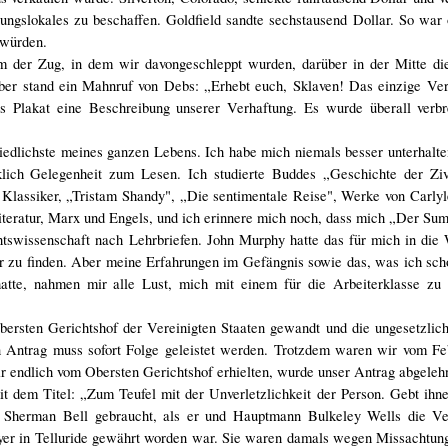
ngslokales zu beschaffen. Goldfield sandte sechstausend Dollar. So war
 würden.
em der Zug, in dem wir davongeschleppt wurden, darüber in der Mitte die
er stand ein Mahnruf von Debs: „Erhebt euch, Sklaven! Das einzige Ver
s Plakat eine Beschreibung unserer Verhaftung. Es wurde überall verbre
riedlichste meines ganzen Lebens. Ich habe mich niemals besser unterhalt
ich Gelegenheit zum Lesen. Ich studierte Buddes „Geschichte der Zivi
e Klassiker, „Tristam Shandy", „Die sentimentale Reise", Werke von Carly
e Literatur, Marx und Engels, und ich erinnere mich noch, dass mich „Der Su
tswissenschaft nach Lehrbriefen. John Murphy hatte das für mich in die 
r zu finden. Aber meine Erfahrungen im Gefängnis sowie das, was ich sch
hatte, nahmen mir alle Lust, mich mit einem für die Arbeiterklasse z
bersten Gerichtshof der Vereinigten Staaten gewandt und die ungesetzlic
en Antrag muss sofort Folge geleistet werden. Trotzdem waren wir vom F
 endlich vom Obersten Gerichtshof erhielten, wurde unser Antrag abgelehn
t dem Titel: „Zum Teufel mit der Unverletzlichkeit der Person. Gebt ihne
nt Sherman Bell gebraucht, als er und Hauptmann Bulkeley Wells die Ve
oyer in Telluride gewährt worden war. Sie waren damals wegen Missachtun