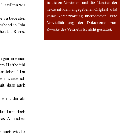
in diesen Versionen und die Identität der
, stellten wir
Texte mit dem angegebenen Original wird
keine Verantwortung übernommen. Eine
ve zu bedeuten
Vervielfältigung der Dokumente zum
erband in Iola
Zwecke des Vertriebs ist nicht gestattet.
ähe des Büros.
iegen in einen
nem Haftbefehl
erreichen." Da
men, wurde ich
mit, dass auch
eriff, der als
Man kann doch
was Ähnliches
n auch wieder