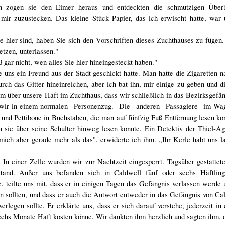
ich zogen sie den Eimer heraus und entdeckten die schmutzigen Überb
, mir zuzustecken. Das kleine Stück Papier, das ich erwischt hatte, war
e hier sind, haben Sie sich den Vorschriften dieses Zuchthauses zu fügen
etzen, unterlassen."
 gar nicht, wen alles Sie hier hineingesteckt haben."
 uns ein Freund aus der Stadt geschickt hatte. Man hatte die Zigaretten na
ch das Gitter hineinreichen, aber ich bat ihn, mir einige zu geben und d
 über unsere Haft im Zuchthaus, dass wir schließlich in das Bezirksgefä
n wir in einem normalen Personenzug. Die anderen Passagiere im Wag
und Pettibone in Buchstaben, die man auf fünfzig Fuß Entfernung lesen k
h sie über seine Schulter hinweg lesen konnte. Ein Detektiv der Thiel-Ag
t mich aber gerade mehr als das", erwiderte ich ihm. „Ihr Kerle habt uns 
 In einer Zelle wurden wir zur Nachtzeit eingesperrt. Tagsüber gestatte
and. Außer uns befanden sich in Caldwell fünf oder sechs Häftlin
e, teilte uns mit, dass er in einigen Tagen das Gefängnis verlassen werde u
n sollten, und dass er auch die Antwort entweder in das Gefängnis von Ca
rlegen sollte. Er erklärte uns, dass er sich darauf verstehe, jederzeit in
sechs Monate Haft kosten könne. Wir dankten ihm herzlich und sagten ihm, 