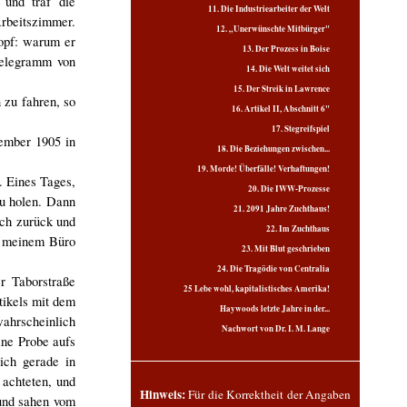
 und traf die
11. Die Industriearbeiter der Welt
rbeitszimmer.
12. „Unerwünschte Mitbürger"
opf: warum er
13. Der Prozess in Boise
Telegramm von
14. Die Welt weitet sich
15. Der Streik in Lawrence
 zu fahren, so
16. Artikel II, Abschnitt 6"
17. Stegreifspiel
ember 1905 in
18. Die Beziehungen zwischen...
19. Morde! Überfälle! Verhaftungen!
. Eines Tages,
20. Die IWW-Prozesse
zu holen. Dann
21. 2091 Jahre Zuchthaus!
ich zurück und
22. Im Zuchthaus
In meinem Büro
23. Mit Blut geschrieben
24. Die Tragödie von Centralia
r Taborstraße
25 Lebe wohl, kapitalistisches Amerika!
tikels mit dem
Haywoods letzte Jahre in der...
wahrscheinlich
Nachwort von Dr. I. M. Lange
ine Probe aufs
ich gerade in
achteten, und
Hinweis:
Für die Korrektheit der Angaben
 und sahen vom