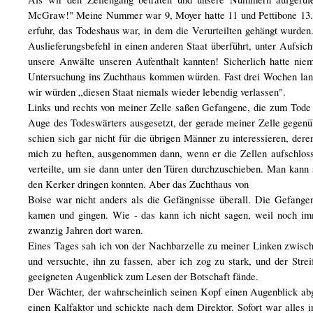
McGraw!" Meine Nummer war 9, Moyer hatte 11 und Pettibone 13. D
erfuhr, das Todeshaus war, in dem die Verurteilten gehängt wurden
Auslieferungsbefehl in einen anderen Staat überführt, unter Aufsic
unsere Anwälte unseren Aufenthalt kannten! Sicherlich hatte nie
Untersuchung ins Zuchthaus kommen würden. Fast drei Wochen lang h
wir würden „diesen Staat niemals wieder lebendig verlassen".
Links und rechts von meiner Zelle saßen Gefangene, die zum Tode
Auge des Todeswärters ausgesetzt, der gerade meiner Zelle gegen­üb
schien sich gar nicht für die übrigen Männer zu interessieren, der
mich zu heften, ausgenommen dann, wenn er die Zellen aufschloss
verteilte, um sie dann unter den Türen durchzuschieben. Man kann 
den Kerker dringen konnten. Aber das Zuchthaus von
Boise war nicht anders als die Gefängnisse überall. Die Gefangen
kamen und gingen. Wie - das kann ich nicht sagen, weil noch imm
zwanzig Jahren dort waren.
Eines Tages sah ich von der Nachbarzelle zu meiner Linken zwischen
und versuchte, ihn zu fassen, aber ich zog zu stark, und der Strei
geeigneten Augenblick zum Lesen der Botschaft fände.
Der Wächter, der wahrscheinlich seinen Kopf einen Augenblick abg
einen Kalfaktor und schickte nach dem Direktor. Sofort war alles 