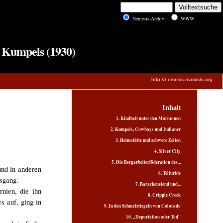
Nemesis-Archiv
WWW
 Kumpels (1930)
http://nemesis.marxists.org
Inhalt
1. Kindheit unter den Mormonen
2. Kumpels, Cowboys und Indianer
3. Heimstätte und schwere Zeiten
4. Silver City
5. Die Bergarbeiterföderation des...
und in anderen
6. Telluride
sgang.
7. Barackenelend und...
nien, die ihn
8. Cripple Creek
s auf, ging in
9. In den Schmelztiegeln von Colorado
10. „Deportation oder Tod"