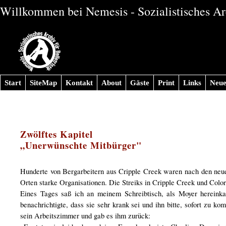
Willkommen bei Nemesis - Sozialistisches Arc
Start
SiteMap
Kontakt
About
Gäste
Print
Links
Neue
Zwölftes Kapitel
„Unerwünschte Mitbürger"
Hunderte von Bergarbeitern aus Cripple Creek waren nach den neue
Orten starke Organisationen. Die Streiks in Cripple Creek und Col
Eines Tages saß ich an meinem Schreibtisch, als Moyer hereinka
benachrichtigte, dass sie sehr krank sei und ihn bitte, sofort zu 
sein Arbeitszimmer und gab es ihm zurück: