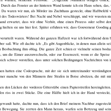
urch das Fenster an der hinteren Wand konnte ich ein Haus sehen, das, w
. Da waren wir nun, als Mörder ins Zuchthaus gesteckt, ohne Haftbefehl v
ht des Todeswärters! Bei Nacht und Nebel verschleppt, und wir wussten ni
mand erwartet, dass wir ohne Verhör, ohne einen Prozess oder selbst den
ielten sie uns hier fest. Später erfuhren wir, dass Gouverneur Gooding g
 verurteilt waren. Während der ganzen Haftzeit war ich fortwährend dem 
er saß. Wie oft dachte ich: „Es gibt Augenblicke, in denen man allein se
en Beobachtung ihm oblag. Die ganze Zeit schien er vielmehr seinen bosha
, um die Eimer auszuwechseln, oder zur Essenszeit, wenn er die Speise a
sich schwer vorstellen, dass unter solchen Bedingungen Nachrichten von 
en hatten eine Codesprache, mit der sie sich untereinander verständigte
er manche von den Männern ihre Strafen in Boise absitzen, die mit mir
 den Lücken der vorderen Gitterstäbe einen Papierstreifen hereingleiten.
fen riss in zwei Stücke. Die eine Hälfte hielt ich in der Hand versteckt,
ewandt hatte, dachte nun, dass ich den Brief meinem Nachbar zugesteckt 
in Bewegung. Sie zerrten den Mann heraus, warfen sein Bettzeug und sein