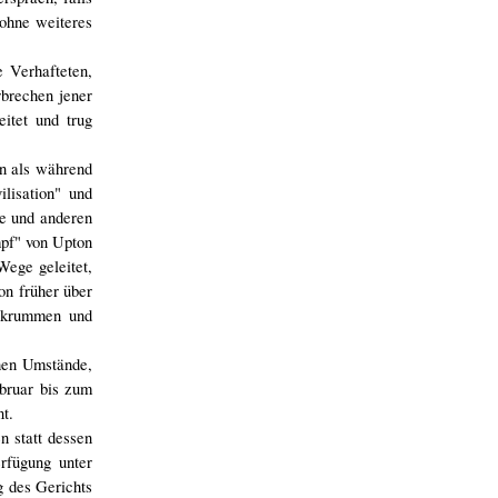
 ohne weiteres
 Verhafteten,
brechen jener
itet und trug
en als während
lisation" und
le und anderen
mpf" von Upton
Wege geleitet,
on früher über
u krummen und
hen Umstände,
ebruar bis zum
t.
n statt dessen
rfügung unter
g des Gerichts