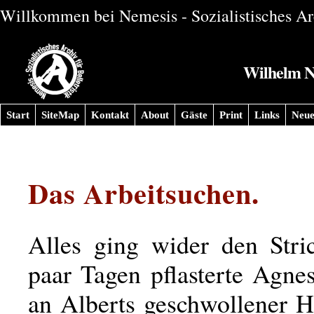
Willkommen bei Nemesis - Sozialistisches Arc
Wilhelm Ni
Start
SiteMap
Kontakt
About
Gäste
Print
Links
Neue
Das Arbeitsuchen.
Alles ging wider den Stric
paar Tagen pflasterte Agne
an Alberts geschwollener 