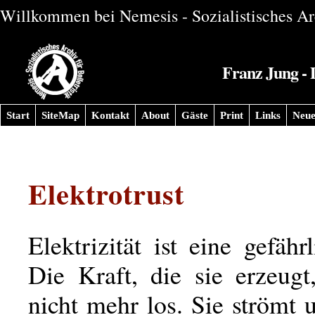
Willkommen bei Nemesis - Sozialistisches Arc
Franz Jung - 
Start
SiteMap
Kontakt
About
Gäste
Print
Links
Neue
Elektrotrust
Elektrizität ist eine gefähr
Die Kraft, die sie erzeug
nicht mehr los. Sie strömt 