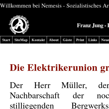
Willkommen bei Nemesis - Sozialistisches Arc
Franz Jung - 
Start
SiteMap
Kontakt
About
Gäste
Print
Links
Neue
Die Elektrikerunion gr
Der Herr Müller, de
Nachbarschaft der n
stilliegenden Bergwerksg