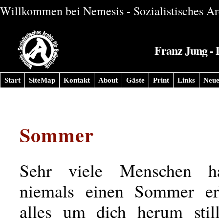
Willkommen bei Nemesis - Sozialistisches Arc
Franz Jung - 
Start
SiteMap
Kontakt
About
Gäste
Print
Links
Neue
Sommer
Sehr viele Menschen h
niemals einen Sommer er
alles um dich herum still