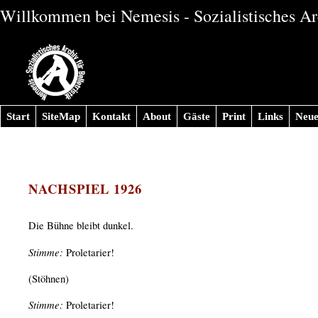
Willkommen bei Nemesis - Sozialistisches Arc
Start
SiteMap
Kontakt
About
Gäste
Print
Links
Neue
NACHSPIEL 1926
Die Bühne bleibt dunkel.
Stimme:
Proletarier!
(Stöhnen)
Stimme:
Proletarier!