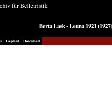
hiv für Belletristik
Berta Lask - Leuna 1921 (1927
s
Geplant
Download