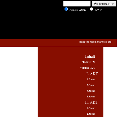
Nemesis-Archiv
WWW
)
http://nemesis.marxists.org
Inhalt
PERSONEN
Vorspiel 1926
I. AKT
1. Szene
2. Szene
3. Szene
4. Szene
II. AKT
1. Szene
2. Szene