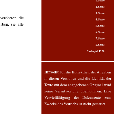
1. Szene
2. Szene
3. Szene
verdorren, die
4. Szene
rben, sie alle
5. Szene
6. Szene
7. Szene
8. Szene
Nachspiel 1926
Hinweis:
Für die Korrektheit der Angaben
in diesen Versionen und die Identität der
Texte mit dem angegebenen Original wird
keine Verantwortung übernommen. Eine
Vervielfältigung der Dokumente zum
Zwecke des Vertriebs ist nicht gestattet.