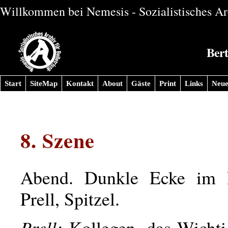
Willkommen bei Nemesis - Sozialistisches Arc
Bert
Start
SiteMap
Kontakt
About
Gäste
Print
Links
Neue
8. Szene
Abend. Dunkle Ecke im 
Prell, Spitzel.
Prell:
Kollegen, das Wicht