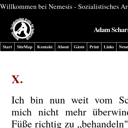
Willkommen bei Nemesis - Sozialistisches Arc
Adam Scharre
Start
SiteMap
Kontakt
About
Gäste
Print
Links
Neue
X.
Ich bin nun weit vom Sc
mich nicht mehr überwin
Füße richtig zu „behandeln