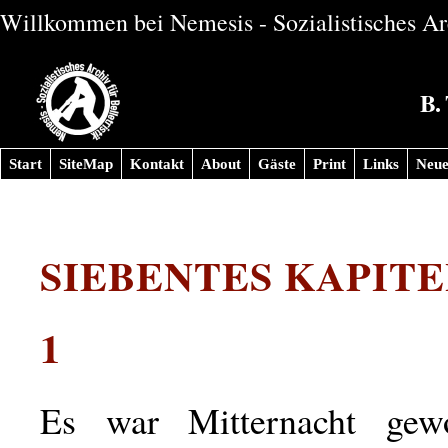
Willkommen bei Nemesis - Sozialistisches Arc
B.
Start
SiteMap
Kontakt
About
Gäste
Print
Links
Neue
SIEBENTES KAPITE
1
Es war Mitternacht gew