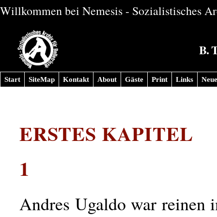
Willkommen bei Nemesis - Sozialistisches Arc
B. 
Start
SiteMap
Kontakt
About
Gäste
Print
Links
Neue
ERSTES KAPITEL
1
Andres Ugaldo war reinen i