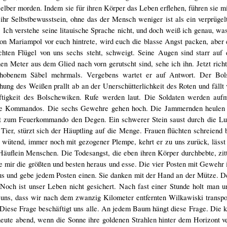
lber morden. Indem sie für ihren Körper das Leben erflehen, führen sie m
 ihr Selbstbewusstsein, ohne das der Mensch weniger ist als ein verprüge
. Ich verstehe seine litauische Sprache nicht, und doch weiß ich genau, was
on Mariampol vor euch hintrete, wird euch die blasse Angst packen, abe
hten Flügel von uns sechs steht, schweigt. Seine Augen sind starr auf 
nen Meter aus dem Glied nach vorn gerutscht sind, sehe ich ihn. Jetzt rich
erhobenem Säbel mehrmals. Vergebens wartet er auf Antwort. Der Bol
hung des Weißen prallt ab an der Unerschütterlichkeit des Roten und fällt 
aftigkeit des Bolschewiken. Rufe werden laut. Die Soldaten werden auf
urze Kommandos. Die sechs Gewehre gehen hoch. Die Jammernden heulen 
t zum Feuerkommando den Degen. Ein schwerer Stein saust durch die Luf
 Tier, stürzt sich der Häuptling auf die Menge. Frauen flüchten schreiend 
wütend, immer noch mit gezogener Plempe, kehrt er zu uns zurück, lässt 
uflein Menschen. Die Todesangst, die eben ihren Körper durchbebte, zitt
he mir die größten und besten heraus und esse. Die vier Posten mit Geweh
us und gebe jedem Posten einen. Sie danken mit der Hand an der Mütze. D
. Noch ist unser Leben nicht gesichert. Nach fast einer Stunde holt man
t uns, dass wir nach dem zwanzig Kilometer entfernten Wilkawiski transpo
 Diese Frage beschäftigt uns alle. An jedem Baum hängt diese Frage. Die 
ute abend, wenn die Sonne ihre goldenen Strahlen hinter dem Horizont v