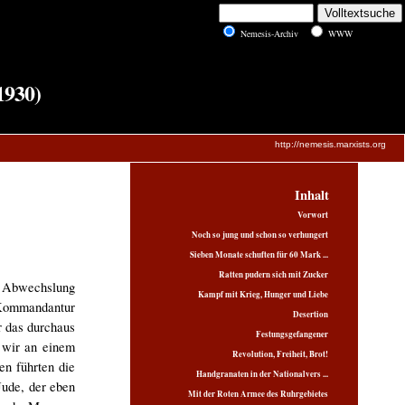
Nemesis-Archiv
WWW
1930)
http://nemesis.marxists.org
Inhalt
Vorwort
Noch so jung und schon so verhungert
Sieben Monate schuften für 60 Mark ...
Ratten pudern sich mit Zucker
e Abwechslung
Kampf mit Krieg, Hunger und Liebe
e Kommandantur
Desertion
r das durchaus
Festungsgefangener
 wir an einem
Revolution, Freiheit, Brot!
n führten die
Handgranaten in der Nationalvers ...
Jude, der eben
Mit der Roten Armee des Ruhrgebietes