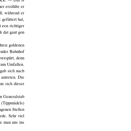
er erzählte er
ll, während er
gefüttert hat,
 een richtiger
i dat gaut gon
ihren goldenen
lender Bahnhof
verspürt, denn
 zum Umfallen.
 gab sich nach
 antreten. Die
nn sich dieser
en Generalstab
 (Tippmädels)
ngenen Stellen
rde. Sehr viel
te man uns ins