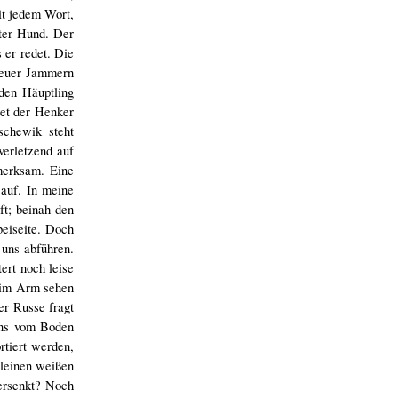
it jedem Wort,
lter Hund. Der
 er redet. Die
r euer Jammern
den Häuptling
tet der Henker
schewik steht
verletzend auf
merksam. Eine
auf. In meine
t; beinah den
beiseite. Doch
uns abführen.
ert noch leise
r im Arm sehen
er Russe fragt
 uns vom Boden
rtiert werden,
kleinen weißen
ersenkt? Noch