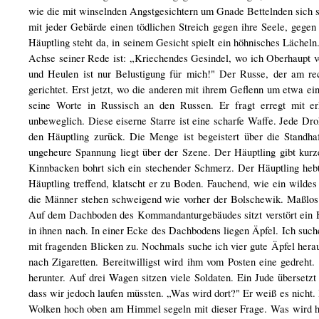
wie die mit winselnden Angstgesichtern um Gnade Bettelnden sich se
mit jeder Gebärde einen tödlichen Streich gegen ihre Seele, gegen
Häuptling steht da, in seinem Gesicht spielt ein höhnisches Lächeln
Achse seiner Rede ist: „Kriechendes Gesindel, wo ich Oberhaupt v
und Heulen ist nur Belustigung für mich!" Der Russe, der am rec
gerichtet. Erst jetzt, wo die anderen mit ihrem Geflenn um etwa ei
seine Worte in Russisch an den Russen. Er fragt erregt mit 
unbeweglich. Diese eiserne Starre ist eine scharfe Waffe. Jede Dro
den Häuptling zurück. Die Menge ist begeistert über die Standh
ungeheure Spannung liegt über der Szene. Der Häuptling gibt k
Kinnbacken bohrt sich ein stechender Schmerz. Der Häuptling heb
Häuptling treffend, klatscht er zu Boden. Fauchend, wie ein wildes
die Männer stehen schweigend wie vorher der Bolschewik. Maßlos 
Auf dem Dachboden des Kommandanturgebäudes sitzt verstört ein Hä
in ihnen nach. In einer Ecke des Dachbodens liegen Äpfel. Ich suc
mit fragenden Blicken zu. Nochmals suche ich vier gute Äpfel hera
nach Zigaretten. Bereitwilligst wird ihm vom Posten eine gedreht
herunter. Auf drei Wagen sitzen viele Soldaten. Ein Jude übersetz
dass wir jedoch laufen müssten. „Was wird dort?" Er weiß es nicht.
Wolken hoch oben am Himmel segeln mit dieser Frage. Was wird he