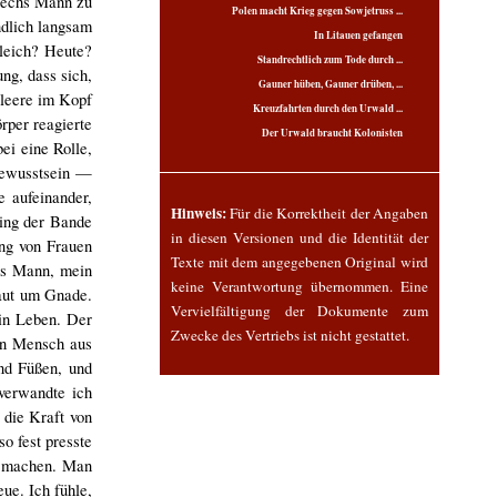
 sechs Mann zu
Polen macht Krieg gegen Sowjetruss ...
ndlich langsam
In Litauen gefangen
leich? Heute?
Standrechtlich zum Tode durch ...
ng, dass sich,
Gauner hüben, Gauner drüben, ...
tleere im Kopf
Kreuzfahrten durch den Urwald ...
rper reagierte
Der Urwald braucht Kolonisten
bei eine Rolle,
 Bewusstsein —
 aufeinander,
Hinweis:
Für die Korrektheit der Angaben
ling der Bande
in diesen Versionen und die Identität der
ung von Frauen
Texte mit dem angegebenen Original wird
chs Mann, mein
keine Verantwortung übernommen. Eine
laut um Gnade.
Vervielfältigung der Dokumente zum
ein Leben. Der
Zwecke des Vertriebs ist nicht gestattet.
ein Mensch aus
nd Füßen, und
verwandte ich
 die Kraft von
so fest presste
u machen. Man
ue. Ich fühle,