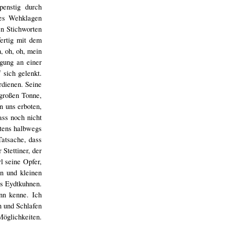
penstig durch
ses Wehklagen
en Stichworten
ertig mit dem
, oh, oh, mein
gung an einer
sich gelenkt.
rdienen. Seine
 großen Tonne,
n uns erboten,
ass noch nicht
stens halbwegs
Tatsache, dass
Stettiner, der
l seine Opfer,
en und kleinen
es Eydtkuhnen.
nn kenne. Ich
n und Schlafen
öglichkeiten.