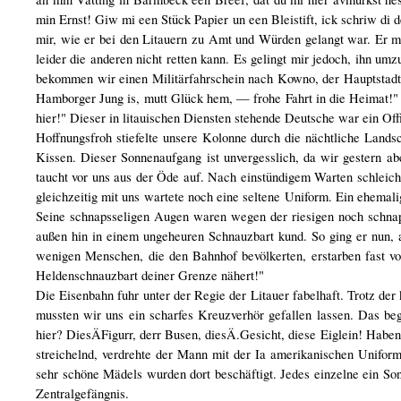
min Ernst! Giw mi een Stück Papier un een Bleistift, ick schriw 
mir, wie er bei den Litauern zu Amt und Würden gelangt war. Er m
leider die anderen nicht retten kann. Es gelingt mir jedoch, ihn u
bekommen wir einen Militärfahrschein nach Kowno, der Hauptstadt L
Hamborger Jung is, mutt Glück hem, — frohe Fahrt in die Heimat!" „
hier!" Dieser in litauischen Diensten stehende Deutsche war ein Of
Hoffnungsfroh stiefelte unsere Kolonne durch die nächtliche Landsc
Kissen. Dieser Sonnenaufgang ist unvergesslich, da wir gestern a
taucht vor uns aus der Öde auf. Nach einstündigem Warten schleicht
gleichzeitig mit uns wartete noch eine seltene Uniform. Ein ehemal
Seine schnapsseligen Augen waren wegen der riesigen noch schnapss
außen hin in einem ungeheuren Schnauzbart kund. So ging er nun, 
wenigen Menschen, die den Bahnhof bevölkerten, erstarben fast vor
Heldenschnauzbart deiner Grenze nähert!"
Die Eisenbahn fuhr unter der Regie der Litauer fabelhaft. Trotz d
mussten wir uns ein scharfes Kreuzverhör gefallen lassen. Das b
hier? DiesÄFigurr, derr Busen, diesÄ.Gesicht, diese Eiglein! Haben
streichelnd, verdrehte der Mann mit der Ia amerikanischen Unifor
sehr schöne Mädels wurden dort beschäftigt. Jedes einzelne ein Son
Zentralgefängnis.