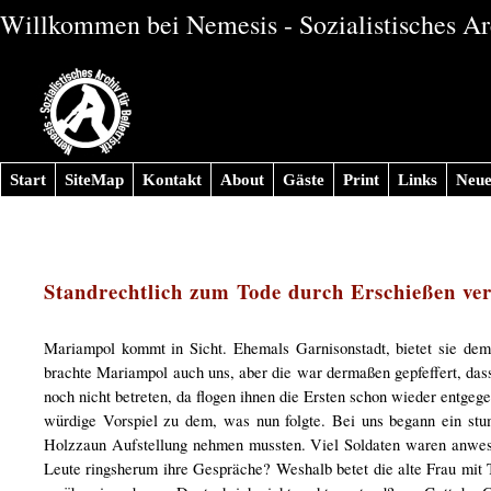
Willkommen bei Nemesis - Sozialistisches Arc
Start
SiteMap
Kontakt
About
Gäste
Print
Links
Neue
Standrechtlich zum Tode durch Erschießen ver
Mariampol kommt in Sicht. Ehemals Garnisonstadt, bietet sie d
brachte Mariampol auch uns, aber die war dermaßen gepfeffert, das
noch nicht betreten, da flogen ihnen die Ersten schon wieder entg
würdige Vorspiel zu dem, was nun folgte. Bei uns begann ein st
Holzzaun Aufstellung nehmen mussten. Viel Soldaten waren anwes
Leute ringsherum ihre Gespräche? Weshalb betet die alte Frau mit T