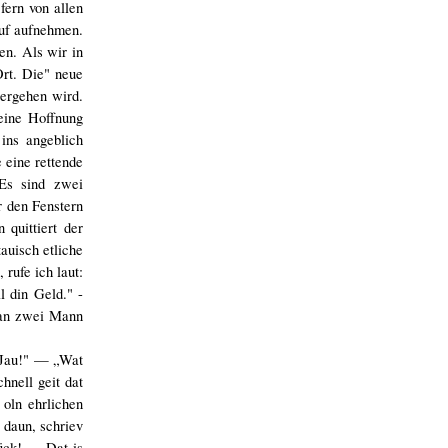
ern von allen
auf aufnehmen.
en. Als wir in
Ort. Die" neue
ergehen wird.
 eine Hoffnung
ins angeblich
 eine rettende
 Es sind zwei
 den Fenstern
quittiert der
auisch etliche
 rufe ich laut:
l din Geld." -
man zwei Mann
„Jau!" — „Wat
hnell geit dat
oln ehrlichen
daun, schriev
rück! — Dat is