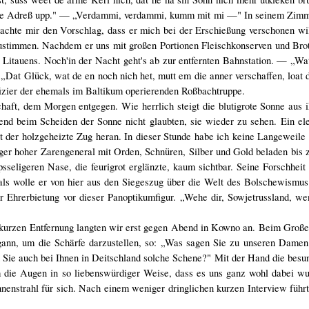
di de Adreß upp." — „Verdammi, verdammi, kumm mit mi —" In seinem Zimm
achte mir den Vorschlag, dass er mich bei der Erschießung verschonen wi
mzustimmen. Nachdem er uns mit großen Portionen Fleischkonserven und Brot 
itauens. Noch'in der Nacht geht's ab zur entfernten Bahnstation. — „Wat
Dat Glück, wat de en noch nich het, mutt em die anner verschaffen, loat d
fizier der ehemals im Baltikum operierenden Roßbachtruppe.
haft, dem Morgen entgegen. Wie herrlich steigt die blutigrote Sonne aus 
bend beim Scheiden der Sonne nicht glaubten, sie wieder zu sehen. Ein e
 der holzgeheizte Zug heran. In dieser Stunde habe ich keine Langeweile 
iger hoher Zarengeneral mit Orden, Schnüren, Silber und Gold beladen bis
eligeren Nase, die feurigrot erglänzte, kaum sichtbar. Seine Forschheit
als wolle er von hier aus den Siegeszug über die Welt des Bolschewismus
 Ehrerbietung vor dieser Panoptikumfigur. „Wehe dir, Sowjetrussland, we
er kurzen Entfernung langten wir erst gegen Abend in Kowno an. Beim Groß
egann, um die Schärfe darzustellen, so: „Was sagen Sie zu unseren Damen
 Sie auch bei Ihnen in Deitschland solche Schene?" Mit der Hand die besu
m die Augen in so liebenswürdiger Weise, dass es uns ganz wohl dabei wu
nenstrahl für sich. Nach einem weniger dringlichen kurzen Interview führ