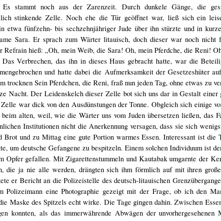
. Es stammt noch aus der Zarenzeit. Durch dunkele Gänge, die ges
zlich stinkende Zelle. Noch ehe die Tür geöffnet war, ließ sich ein lei
n etwa fünfzehn- bis sechzehnjähriger Jude über ihn stürzte und in kurz
Name Sara. Er sprach zum Wärter litauisch, doch dieser war noch nicht f
er Refrain hieß: „Oh, mein Weib, die Sara! Oh, mein Pferdche, die Reni! Oh
Das Verbrechen, das ihn in dieses Haus gebracht hatte, war die Beteili
engebrochen und hatte dabei die Aufmerksamkeit der Gesetzeshüter auf 
m trocknen Sein Pferdchen, die Reni, fraß nun jeden Tag, ohne etwas zu ve
nze Nacht. Der Leidenskelch dieser Zelle bot sich uns dar in Gestalt einer
n Zelle war dick von den Ausdünstungen der Tonne. Obgleich sich einige vo
 beim alten, weil, wie die Wärter uns vom Juden übersetzen ließen, das F
ichen Institutionen nicht die Anerkennung versagen, dass sie sich wenig
Brot und zu Mittag eine gute Portion warmes Essen. Interessant ist die 
te, um deutsche Gefangene zu bespitzeln. Einem solchen Individuum ist der 
m Opfer gefallen. Mit Zigarettenstummeln und Kautabak umgarnte der Ker
, die ja nie alle werden, drängten sich ihm förmlich auf mit ihren groß
tete er Bericht an die Polizeistelle des deutsch-litauischen Grenzübergang
 Polizeimann eine Photographie gezeigt mit der Frage, ob ich den Ma
die Maske des Spitzels echt wirke. Die Tage gingen dahin. Zwischen Esse
igen konnten, als das immerwährende Abwägen der unvorhergesehenen M