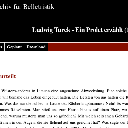
hiv für Belletristik
Ludwig Turek - Ein Prolet erzählt (
s
Geplant
Download
urteilt
em Wüstenwanderer in Litauen eine angenehme Abwechslung. Eine solch
s wir beinahe das Leben eingebüßt hätten. Die Letzten von uns hatten di
egen. Was das nur die schlechte Laune des Räuberhauptmannes? Nein! Es wa
ummes Rätselraten. Man stieß uns zum Hause hinaus auf einen Platz, wo
end, warum musterte man uns so gründlich? Mit welch seltsamen Gebärde
ränen in den Augen, die sie flehend auf uns gerichtet hat? Was sagte der 