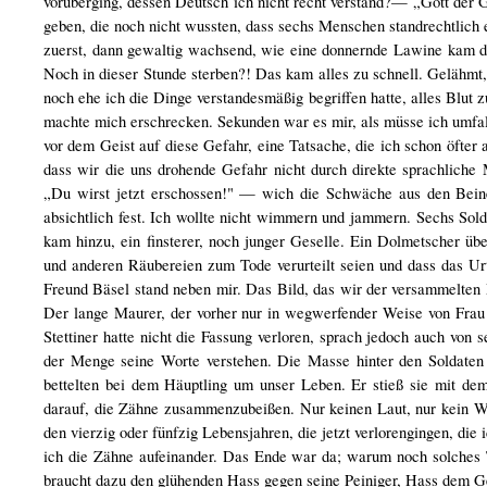
vorüberging, dessen Deutsch ich nicht recht verstand?— „Gott der G
geben, die noch nicht wussten, dass sechs Menschen standrechtlich
zuerst, dann gewaltig wachsend, wie eine donnernde Lawine kam
Noch in dieser Stunde sterben?! Das kam alles zu schnell. Gelähmt,
noch ehe ich die Dinge verstandesmäßig begriffen hatte, alles Blu
machte mich erschrecken. Sekunden war es mir, als müsse ich umfa
vor dem Geist auf diese Gefahr, eine Tatsache, die ich schon öfter an
dass wir die uns drohende Gefahr nicht durch direkte sprachliche
„Du wirst jetzt erschossen!" — wich die Schwäche aus den Beinen
absichtlich fest. Ich wollte nicht wimmern und jammern. Sechs So
kam hinzu, ein finsterer, noch junger Geselle. Ein Dolmetscher üb
und anderen Räubereien zum Tode verurteilt seien und dass das Urte
Freund Bäsel stand neben mir. Das Bild, das wir der versammelten
Der lange Maurer, der vorher nur in wegwerfender Weise von Frau 
Stettiner hatte nicht die Fassung verloren, sprach jedoch auch vo
der Menge seine Worte verstehen. Die Masse hinter den Soldaten
bettelten bei dem Häuptling um unser Leben. Er stieß sie mit de
darauf, die Zähne zusammenzubeißen. Nur keinen Laut, nur kein Wor
den vierzig oder fünfzig Lebensjahren, die jetzt verlorengingen, die 
ich die Zähne aufeinander. Das Ende war da; warum noch solches 
braucht dazu den glühenden Hass gegen seine Peiniger, Hass dem Geg