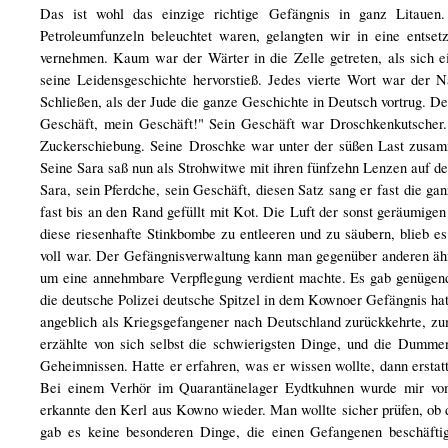
Das ist wohl das einzige richtige Gefängnis in ganz Litauen
Petroleumfunzeln beleuchtet waren, gelangten wir in eine entset
vernehmen. Kaum war der Wärter in die Zelle getreten, als sich ei
seine Leidensgeschichte hervorstieß. Jedes vierte Wort war der 
Schließen, als der Jude die ganze Geschichte in Deutsch vortrug. D
Geschäft, mein Geschäft!" Sein Geschäft war Droschkenkutscher. 
Zuckerschiebung. Seine Droschke war unter der süßen Last zusamm
Seine Sara saß nun als Strohwitwe mit ihren fünfzehn Lenzen auf de
Sara, sein Pferdche, sein Geschäft, diesen Satz sang er fast die ga
fast bis an den Rand gefüllt mit Kot. Die Luft der sonst geräumige
diese riesenhafte Stinkbombe zu entleeren und zu säubern, blieb es
voll war. Der Gefängnisverwaltung kann man gegenüber anderen ähnl
um eine annehmbare Verpflegung verdient machte. Es gab genügend 
die deutsche Polizei deutsche Spitzel in dem Kownoer Gefängnis hat
angeblich als Kriegsgefangener nach Deutschland zurückkehrte, zu
erzählte von sich selbst die schwierigsten Dinge, und die Dummen
Geheimnissen. Hatte er erfahren, was er wissen wollte, dann erstat
Bei einem Verhör im Quarantänelager Eydtkuhnen wurde mir vom
erkannte den Kerl aus Kowno wieder. Man wollte sicher prüfen, ob 
gab es keine besonderen Dinge, die einen Gefangenen beschäft