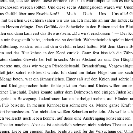
erechte, lass sie leben, diese ehrliche Leit'!" In Mariampol schien es nur
 erschossen werden sollten. Und diese sechs Ahnungslosen waren wir. Une
 das Gefühl über uns: Erschießen!? — Mich — Dich — Uns— Uns alle! G
 mit bleichen Gesichtern sahen wir uns an. Ich machte an mir die Entdecku
t zum Herzen drängte. Das Gefühl« der Schwäche in den Beinen und der Blu
llen und dann kam erst das Bewusstsein: „Du wirst erschossen!" — Der Kö
 mir festgestellt habe, jedoch nie so deutlich. Wahrscheinlich spielte hier
 Mitteilung, sondern rein mit dem Gefühl erfasst hatten. Mit dem klaren
 und das Blut kehrte in den Kopf zurück. Ganz fest biss ich die Zähne
ldaten standen Gewehr bei Fuß in sechs Meter Abstand vor uns. Der Häupt
ersetzte uns, dass wir wegen Pferdediebstahl, Brandstiftung, Vergewaltig
il jetzt sofort vollstreckt würde. Ich stand am linken Flügel von uns se
 Menge boten, war ein jämmerliches. Einer saß auf den Knien und schrie 
und Kind gesprochen hatte, flehte jetzt um Frau und Kindes willen um s
n seiner Unschuld. Dabei konnte außer dem Dolmetsch und einigen Juden k
 geriet in Bewegung. Judenfrauen kamen herbeigekrochen, auf Händen u
m Fuß beiseite. In meinen Kinnbacken schmerzte es. Meine ganze Kraft 
t herauslassen. Nur nicht den weißen Schurken anbetteln. Als wollte ich
ich vielleicht noch leben konnte, auf diese eine Anstrengung konzentrieren, 
Theater machen. Aber es ist entsetzlich schwer, nicht solches Theater z
ner, Liebe zur eigenen Sache, beide zu groß für die Versuchung der Untre