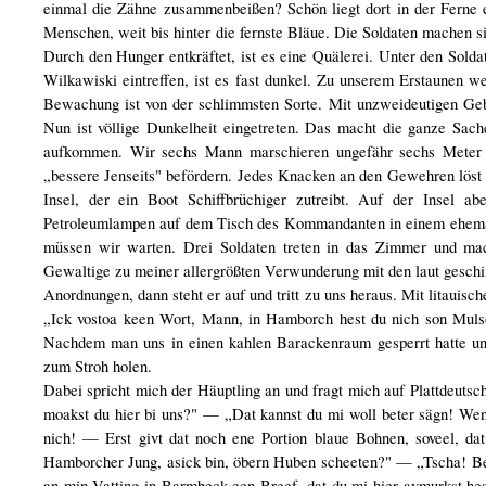
einmal die Zähne zusammenbeißen? Schön liegt dort in der Ferne 
Menschen, weit bis hinter die fernste Bläue. Die Soldaten machen
Durch den Hunger entkräftet, ist es eine Quälerei. Unter den Solda
Wilkawiski eintreffen, ist es fast dunkel. Zu unserem Erstaunen w
Bewachung ist von der schlimmsten Sorte. Mit unzweideutigen Geb
Nun ist völlige Dunkelheit eingetreten. Das macht die ganze Sach
aufkommen. Wir sechs Mann marschieren ungefähr sechs Meter v
„bessere Jenseits" befördern. Jedes Knacken an den Gewehren löst b
Insel, der ein Boot Schiffbrüchiger zutreibt. Auf der Insel 
Petroleumlampen auf dem Tisch des Kommandanten in einem ehemali
müssen wir warten. Drei Soldaten treten in das Zimmer und mac
Gewaltige zu meiner allergrößten Verwunderung mit den laut geschim
Anordnungen, dann steht er auf und tritt zu uns heraus. Mit litauisch
„Ick vostoa keen Wort, Mann, in Hamborch hest du nich son Mulsol
Nachdem man uns in einen kahlen Barackenraum gesperrt hatte un
zum Stroh holen.
Dabei spricht mich der Häuptling an und fragt mich auf Plattde
moakst du hier bi uns?" — „Dat kannst du mi woll beter sägn! Wenn
nich! — Erst givt dat noch ene Portion blaue Bohnen, soveel, d
Hamborcher Jung, asick bin, öbern Huben scheeten?" — „Tscha! Be
an min Vatting in Barmbeck een Breef, dat du mi hier avmurkst hes