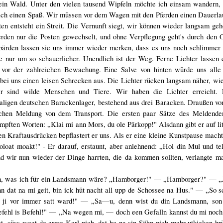
ein Wald. Unter den vielen tausend Wipfeln möchte ich einsam wandern, f
 sich einen Spaß. Wir müssen vor dem Wagen mit den Pferden einen Dauerl
ten entsteht ein Streit. Die Vernunft siegt, wir können wieder langsam geh
erden nur die Posten gewechselt, und ohne Verpflegung geht's durch den 
ärden lassen sie uns immer wieder merken, dass es uns noch schlimmer 
e nur um so schauerlicher. Unendlich ist der Weg. Ferne Lichter lassen
or der zahlreichen Bewachung. Eine Salve von hinten würde uns alle 
ei uns einen leisen Schrecken aus. Die Lichter rücken langsam näher, wie
aber sind wilde Menschen und Tiere. Wir haben die Lichter erreicht.
gen deutschen Barackenlager, bestehend aus drei Baracken. Draußen vor
hen Meldung von dem Transport. Die ersten paar Sätze des Meldenden 
pften Worten: „Klai mi ann Mors, du ole Pärkopp!" Alsdann gibt er auf lit
en Kraftausdrücken bepflastert er uns. Als er eine kleine Kunstpause macht,
oat moakt!" - Er darauf, erstaunt, aber anlehnend: „Hol din Mul und tel
d wir nun wieder der Dinge harrten, die da kommen sollten, verlangte 
utsch, was ich für ein Landsmann wäre? „Hamborger!" — „Hamborger?" — 
 dat na mi geit, bin ick hüt nacht all upp de Schossee na Hus." — „So sc
at ji vor immer satt ward!" — „Sa—u, denn wist du din Landsmann, son 
fehl is Befehl!" — „Na wegen mi, — doch een Gefalln kannst du mi noch 
t, süss weet de arme Kerl nich, dat he na sin Söhn nich mehr utkieken b