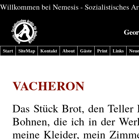
Willkommen bei Nemesis - Sozialistisches Arc
Geor
Start
SiteMap
Kontakt
About
Gäste
Print
Links
Neue
VACHERON
Das Stück Brot, den Teller
Bohnen, die ich in der Wer
meine Kleider, mein Zimmer