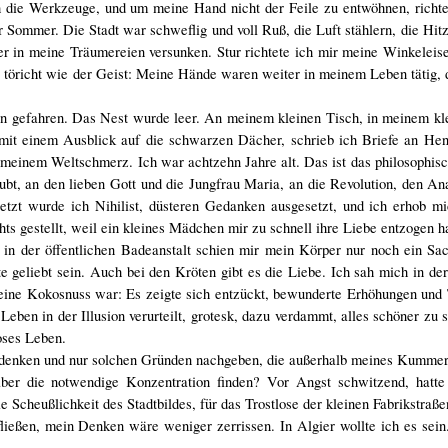
 die Werkzeuge, und um meine Hand nicht der Feile zu entwöhnen, richte
 Sommer. Die Stadt war schweflig und voll Ruß, die Luft stählern, die Hit
 in meine Träumereien versunken. Stur richtete ich mir meine Winkeleise
o töricht wie der Geist: Meine Hände waren weiter in meinem Leben tätig, 
en gefahren. Das Nest wurde leer. An meinem kleinen Tisch, in meinem kl
mit einem Ausblick auf die schwarzen Dächer, schrieb ich Briefe an Henr
u meinem Weltschmerz. Ich war achtzehn Jahre alt. Das ist das philosophis
ubt, an den lieben Gott und die Jungfrau Maria, an die Revolution, den A
Jetzt wurde ich Nihilist, düsteren Gedanken ausgesetzt, und ich erhob m
s gestellt, weil ein kleines Mädchen mir zu schnell ihre Liebe entzogen ha
 in der öffentlichen Badeanstalt schien mir mein Körper nur noch ein Sa
e geliebt sein. Auch bei den Kröten gibt es die Liebe. Ich sah mich in der
ine Kokosnuss war: Es zeigte sich entzückt, bewunderte Erhöhungen und 
ben in der Illusion verurteilt, grotesk, dazu verdammt, alles schöner zu
oses Leben.
achdenken und nur solchen Gründen nachgeben, die außerhalb meines Kummer
ber die notwendige Konzentration finden? Vor Angst schwitzend, hatte
e Scheußlichkeit des Stadtbildes, für das Trostlose der kleinen Fabrikstraße
ießen, mein Denken wäre weniger zerrissen. In Algier wollte ich es sein.