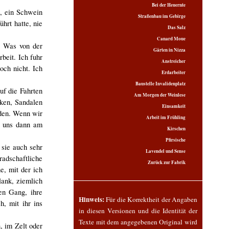
Bei der Heuernte
n, ein Schwein
Straßenbau im Gebirge
hrt hatte, nie
Das Salz
Canard Moue
s. Was von der
Gärten in Nizza
beit. Ich fuhr
Anstreicher
ch nicht. Ich
Erdarbeiter
Baustelle Invalidenplatz
uf die Fahrten
Am Morgen der Weinlese
ken, Sandalen
Einsamkeit
rden. Wenn wir
Arbeit im Frühling
l uns dann am
Kirschen
Pfirsische
 sie auch sehr
Lavendel und Sense
radschaftliche
Zurück zur Fabrik
e, mit der ich
lank, ziemlich
gen Gang, ihre
Hinweis:
Für die Korrektheit der Angaben
h, mit ihr ins
in diesen Versionen und die Identität der
Texte mit dem angegebenen Original wird
, im Zelt oder