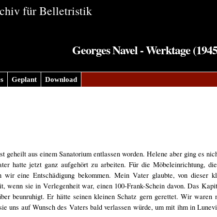
hiv für Belletristik
Georges Navel - Werktage (1945
s
Geplant
Download
t geheilt aus einem Sanatorium entlassen worden. Helene aber ging es nich
er hatte jetzt ganz aufgehört zu arbeiten. Für die Möbeleinrichtung, d
ten wir eine Entschädigung bekommen. Mein Vater glaubte, von dieser 
it, wenn sie in Verlegenheit war, einen 100-Frank-Schein davon. Das Kap
ber beunruhigt. Er hätte seinen kleinen Schatz gern gerettet. Wir waren 
sie uns auf Wunsch des Vaters bald verlassen würde, um mit ihm in Lunevi