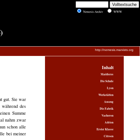
Nemesis-Archiv
WWW
)
http://nemesis.marxists.org
Inhalt
Maidieres
Die Schule
Lyon
Werkstätten
t gut. Sie war
Auszug
ie während des
Die Fabrik
kleinen Summe
Vacheron
ital nahm zwar
Adrien
nun schon alle
Erster Klasse
lle bei meiner
Citroen