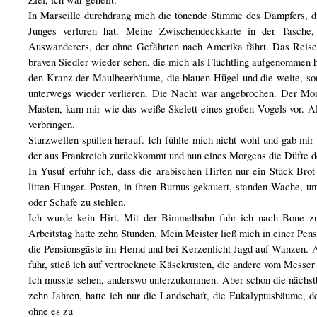
In Marseille durchdrang mich die tönende Stimme des Dampfers, die
Junges verloren hat. Meine Zwischendeckkarte in der Tasche,
Auswanderers, der ohne Gefährten nach Amerika fährt. Das Reisen
braven Siedler wieder sehen, die mich als Flüchtling aufgenommen 
den Kranz der Maulbeerbäume, die blauen Hügel und die weite, sonn
unterwegs wieder verlieren. Die Nacht war angebrochen. Der Mond
Masten, kam mir wie das weiße Skelett eines großen Vogels vor. A
verbringen.
Sturzwellen spülten herauf. Ich fühlte mich nicht wohl und gab mir
der aus Frankreich zurückkommt und nun eines Morgens die Düfte der
In Yusuf erfuhr ich, dass die arabischen Hirten nur ein Stück Bro
litten Hunger. Posten, in ihren Burnus gekauert, standen Wache, u
oder Schafe zu stehlen.
Ich wurde kein Hirt. Mit der Bimmelbahn fuhr ich nach Bone zur
Arbeitstag hatte zehn Stunden. Mein Meister ließ mich in einer Pen
die Pensionsgäste im Hemd und bei Kerzenlicht Jagd auf Wanzen. A
fuhr, stieß ich auf vertrocknete Käsekrusten, die andere vom Messer
Ich musste sehen, anderswo unterzukommen. Aber schon die nächstb
zehn Jahren, hatte ich nur die Landschaft, die Eukalyptusbäume,
ohne es zu