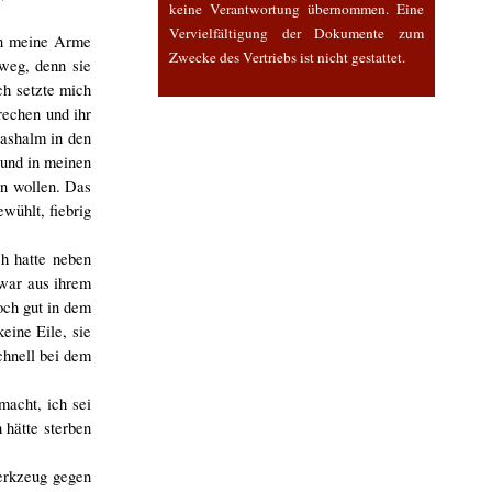
keine Verantwortung übernommen. Eine
Vervielfältigung der Dokumente zum
 in meine Arme
Zwecke des Vertriebs ist nicht gestattet.
 weg, denn sie
ch setzte mich
rechen und ihr
rashalm in den
 und in meinen
en wollen. Das
wühlt, fiebrig
h hatte neben
 war aus ihrem
och gut in dem
eine Eile, sie
chnell bei dem
macht, ich sei
 hätte sterben
Werkzeug gegen