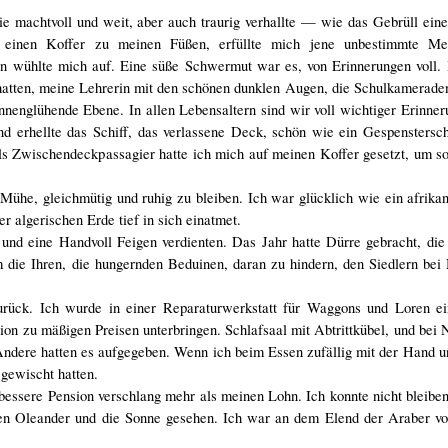
 machtvoll und weit, aber auch traurig verhallte — wie das Gebrüll eine
 einen Koffer zu meinen Füßen, erfüllte mich jene unbestimmte Me
 wühlte mich auf. Eine süße Schwermut war es, von Erinnerungen voll. 
hatten, meine Lehrerin mit den schönen dunklen Augen, die Schulkamerade
englühende Ebene. In allen Lebensaltern sind wir voll wichtiger Erinner
 erhellte das Schiff, das verlassene Deck, schön wie ein Gespensterschi
ls Zwischendeckpassagier hatte ich mich auf meinen Koffer gesetzt, um s
 Mühe, gleichmütig und ruhig zu bleiben. Ich war glücklich wie ein afrikan
 algerischen Erde tief in sich einatmet.
t und eine Handvoll Feigen verdienten. Das Jahr hatte Dürre gebracht, di
m die Ihren, die hungernden Beduinen, daran zu hindern, den Siedlern be
ück. Ich wurde in einer Reparaturwerkstatt für Waggons und Loren ein
sion zu mäßigen Preisen unterbringen. Schlafsaal mit Abtrittkübel, und bei
ndere hatten es aufgegeben. Wenn ich beim Essen zufällig mit der Hand u
 gewischt hatten.
essere Pension verschlang mehr als meinen Lohn. Ich konnte nicht bleibe
 den Oleander und die Sonne gesehen. Ich war an dem Elend der Araber vo