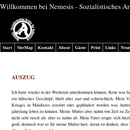
Willkommen bei Nemesis - Sozialistisches Arc
Start
SiteMap
Kontakt
About
Gäste
Print
Links
Neue
AUSZUG
Ich hatte wieder in der Werkstatt unterkommen können. Rene war fas
ein hübsches Geschöpf, blieb aber zart und schwächlich. Mein Vat
Krieges in Maidieres zerstört oder geplündert worden war, hat
jahrelang leben zu können. Meine Mutter aber nahm von Zeit zu Ze
nicht sehr rasch ab, aber es nahm ab. Mein Vater zeigte sich hierü
groß, dennoch war es für meine Mutter hart, daran zu denken, dass 