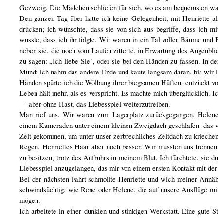
Gezweig. Die Mädchen schliefen für sich, wo es am bequemsten wa
Den ganzen Tag über hatte ich keine Gelegenheit, mit Henriette all
drücken; ich wünschte, dass sie von sich aus begriffe, dass ich mit
wusste, dass ich ihr folgte. Wir waren in ein Tal voller Bäume und 
neben sie, die noch vom Laufen zitterte, in Erwartung des Augenbli
zu sagen: „Ich liebe Sie", oder sie bei den Händen zu fassen. In d
Mund; ich nahm das andere Ende und kaute langsam daran, bis wir L
Händen spürte ich die Wölbung ihrer biegsamen Hüften, entzückt vo
Leben hält mehr, als es verspricht. Es machte mich überglücklich. Ic
— aber ohne Hast, das Liebesspiel weiterzutreiben.
Man rief uns. Wir waren zum Lagerplatz zurückgegangen. Helene 
einem Kameraden unter einem kleinen Zweigdach geschlafen, das wi
Zelt gekommen, um unter unser zerbrechliches Zeltdach zu kriechen
Regen, Henriettes Haar aber noch besser. Wir mussten uns trennen, 
zu besitzen, trotz des Aufruhrs in meinem Blut. Ich fürchtete, sie 
Liebesspiel anzugelangen, das mir von einem ersten Kontakt mit der
Bei der nächsten Fahrt schmollte Henriette und wich meiner Annähe
schwindsüchtig, wie Rene oder Helene, die auf unsere Ausflüge mitk
mögen.
Ich arbeitete in einer dunklen und stinkigen Werkstatt. Eine gute 