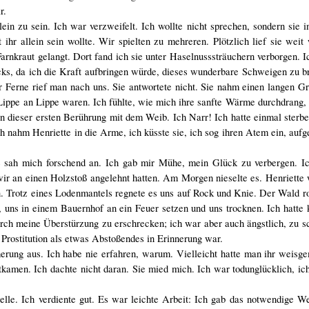
r.
ein zu sein. Ich war verzweifelt. Ich wollte nicht sprechen, sondern sie
 ihr allein sein wollte. Wir spielten zu mehreren. Plötzlich lief sie weit
Farnkraut gelangt. Dort fand ich sie unter Haselnusssträuchern verborgen. I
cks, da ich die Kraft aufbringen würde, dieses wunderbare Schweigen zu b
er Ferne rief man nach uns. Sie antwortete nicht. Sie nahm einen langen G
ippe an Lippe waren. Ich fühlte, wie mich ihre sanfte Wärme durchdrang,
n dieser ersten Berührung mit dem Weib. Ich Narr! Ich hatte einmal sterb
h nahm Henriette in die Arme, ich küsste sie, ich sog ihren Atem ein, aufge
sah mich forschend an. Ich gab mir Mühe, mein Glück zu verbergen. Ic
r an einen Holzstoß angelehnt hatten. Am Morgen nieselte es. Henriette
. Trotz eines Lodenmantels regnete es uns auf Rock und Knie. Der Wald r
uns in einem Bauernhof an ein Feuer setzen und uns trocknen. Ich hatte k
durch meine Überstürzung zu erschrecken; ich war aber auch ängstlich, zu s
 Prostitution als etwas Abstoßendes in Erinnerung war.
rung aus. Ich habe nie erfahren, warum. Vielleicht hatte man ihr weisge
amen. Ich dachte nicht daran. Sie mied mich. Ich war todunglücklich, ich
Stelle. Ich verdiente gut. Es war leichte Arbeit: Ich gab das notwendige 