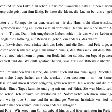
ochter und seinen Enkeln zu leben. Er würde Kaninchen haben, einen Garte
pruchsgeist war ihm lästig. Er hatte die Ideen, die Lucien bei uns eingefü
tter ein. Solange sie da war, erschien mir das Haus nicht allzu trostlo
e geworden und fing an, mehr Geld zu verdienen. Jeanne und Rene hatten Ar
ch wie im Traum. Das mich umgebende Leben schien mir das wahre Leben no
h hegte die Hoffnung, auf Reisen zu gehen, ein anderes, das wahre
sen. Inzwischen beschränkte sich das Leben auf die Sonn- und Feiertage, a
hwester oder Kamerad zogen zusammen hinaus, den Rucksack auf dem Rüc
r waren noch nicht zum allgemeinen Bedürfnis der städtischen Jugend gewo
spielt und die Waldluft geatmet hatten, was für eine Bitterkeit überfie
aren Freundinnen von Helene, die selbst auch mit uns hinausging. Mochten
tten nichts Jungenhaftes an sich, weckten aber trotzdem in mir nur kame
 dass ich auf ihren Körper neugierig gewesen wäre. Ich wartete auf die ein
rde. Eines Tages kam sie und ging mit uns auf Fahrt. Sie war blond, sch
d schön. Ich schaute sie verstohlen an. Sofort liebte ich ihren anmuti
 ein wenig raue Stimme und ihr unbändiges Wesen. Instinktiv vermied ic
aden machen könnte, einen dem anderen alltäglich.
auf Fahrt. Wir zogen am Samstagabend hinaus und übernachteten im Freien