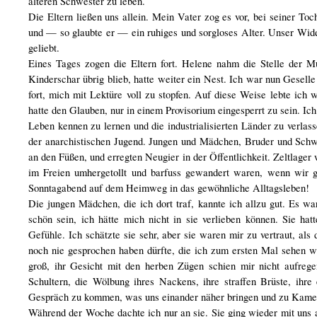
älteren Schwester zu leben.
Die Eltern ließen uns allein. Mein Vater zog es vor, bei seiner T
und — so glaubte er — ein ruhiges und sorgloses Alter. Unser Widers
geliebt.
Eines Tages zogen die Eltern fort. Helene nahm die Stelle der Mu
Kinderschar übrig blieb, hatte weiter ein Nest. Ich war nun Gesell
fort, mich mit Lektüre voll zu stopfen. Auf diese Weise lebte i
hatte den Glauben, nur in einem Provisorium eingesperrt zu sein. Ic
Leben kennen zu lernen und die industrialisierten Länder zu verlas
der anarchistischen Jugend. Jungen und Mädchen, Bruder und Sc
an den Füßen, und erregten Neugier in der Öffentlichkeit. Zeltlage
im Freien umhergetollt und barfuss gewandert waren, wenn wir ge
Sonntagabend auf dem Heimweg in das gewöhnliche Alltagsleben!
Die jungen Mädchen, die ich dort traf, kannte ich allzu gut. Es w
schön sein, ich hätte mich nicht in sie verlieben können. Sie ha
Gefühle. Ich schätzte sie sehr, aber sie waren mir zu vertraut, als
noch nie gesprochen haben dürfte, die ich zum ersten Mal sehen wü
groß, ihr Gesicht mit den herben Zügen schien mir nicht aufregen
Schultern, die Wölbung ihres Nackens, ihre straffen Brüste, ihre
Gespräch zu kommen, was uns einander näher bringen und zu Kamer
Während der Woche dachte ich nur an sie. Sie ging wieder mit uns 