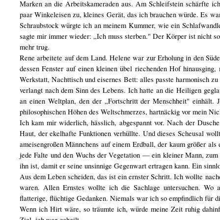
Marken an die Arbeitskameraden aus. Am Schleifstein schärfte ich
paar Winkeleisen zu, kleines Gerät, das ich brauchen würde. Es war
Schraubstock würgte ich an meinem Kummer, wie ein Schlafwandler
sagte mir immer wieder: „Ich muss sterben." Der Körper ist nicht s
mehr trug.
Rene arbeitete auf dem Land. Helene war zur Erholung in den Süd
dessen Fenster auf einen kleinen übel riechenden Hof hinausging, 
Werkstatt, Nachttisch und eisernes Bett: alles passte harmonisch z
verlangt nach dem Sinn des Lebens. Ich hatte an die Heiligen gegla
an einen Weltplan, den der „Fortschritt der Menschheit" einhält. 
philosophischen Höhen des Weltschmerzes, hartnäckig vor mein Nicht
Ich kam mir widerlich, hässlich, abgespannt vor. Nach der Dusche
Haut, der ekelhafte Funktionen verhüllte. Und dieses Scheusal wollt
ameisengroßen Männchens auf einem Erdball, der kaum größer als e
jede Falte und den Wuchs der Vegetation — ein kleiner Mann, zum Le
ihn ist, damit er seine unsinnige Gegenwart ertragen kann. Ein sinnl
Aus dem Leben scheiden, das ist ein ernster Schritt. Ich wollte n
waren. Allen Ernstes wollte ich die Sachlage untersuchen. Wo a
flatterige, flüchtige Gedanken. Niemals war ich so empfindlich für di
Wenn ich Hirt wäre, so träumte ich, würde meine Zeit ruhig dahinfl
Ziel, ich war geheilt.