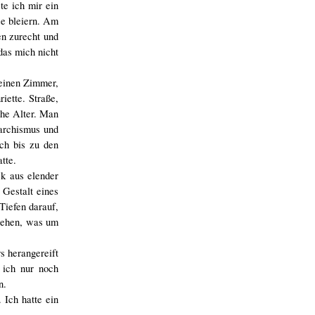
te ich mir ein
ze bleiern. Am
n zurecht und
das mich nicht
einen Zimmer,
iette. Straße,
che Alter. Man
narchismus und
ich bis zu den
tte.
ck aus elender
 Gestalt eines
Tiefen darauf,
 sehen, was um
s herangereift
 ich nur noch
n.
 Ich hatte ein