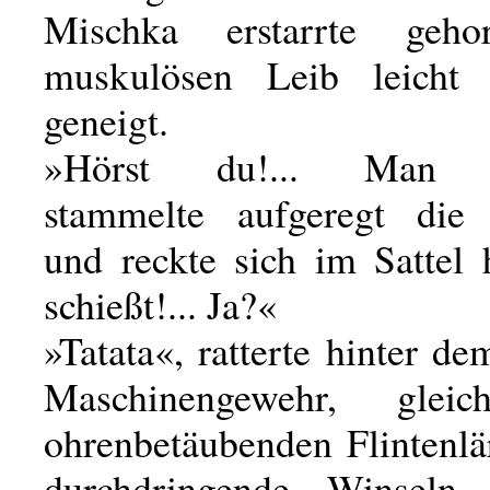
Mischka erstarrte geh
muskulösen Leib leicht
geneigt.
»Hörst du!... Man sch
stammelte aufgeregt die
und reckte sich im Sattel
schießt!... Ja?«
»Tatata«, ratterte hinter d
Maschinengewehr, glei
ohrenbetäubenden Flintenl
durchdringende Winseln j