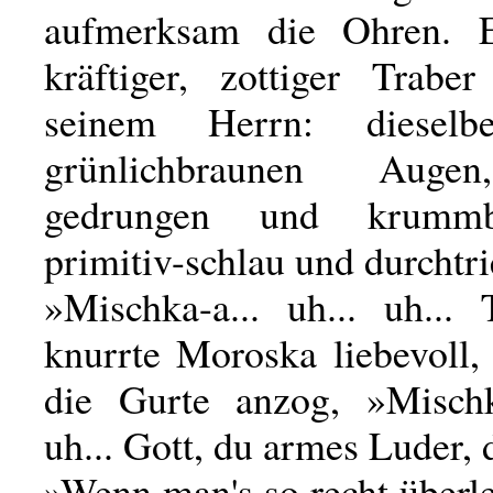
aufmerksam die Ohren. 
kräftiger, zottiger Trabe
seinem Herrn: dieselb
grünlichbraunen Auge
gedrungen und krummb
primitiv-schlau und durchtr
»Mischka-a... uh... uh... 
knurrte Moroska liebevoll,
die Gurte anzog, »Mischka
uh... Gott, du armes Luder, 
»Wenn man's so recht überl