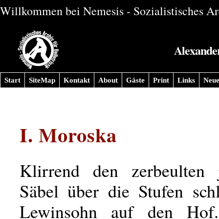
Willkommen bei Nemesis - Sozialistisches Arc
Alexander
Start
SiteMap
Kontakt
About
Gäste
Print
Links
Neue
I. Moroska
Klirrend den zerbeulten 
Säbel über die Stufen schl
Lewinsohn auf den Hof