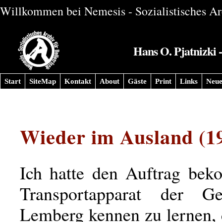
Willkommen bei Nemesis - Sozialistisches Arc
Hans O. Pjatnizki 
Start
SiteMap
Kontakt
About
Gäste
Print
Links
Neue
Wieder im Ausland (1
Ich hatte den Auftrag be
Transportapparat der G
Lemberg kennen zu lernen, 