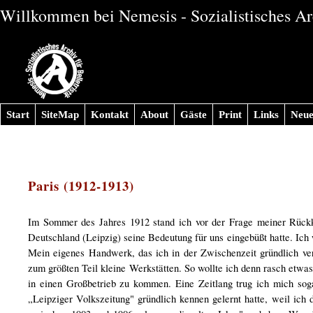
Willkommen bei Nemesis - Sozialistisches Arc
Start
SiteMap
Kontakt
About
Gäste
Print
Links
Neue
Paris (1912-1913)
Im Sommer des Jahres 1912 stand ich vor der Frage meiner Rückk
Deutschland (Leipzig) seine Bedeutung für uns eingebüßt hatte. Ich
Mein eigenes Handwerk, das ich in der Zwischenzeit gründlich ver
zum größten Teil kleine Werkstätten. So wollte ich denn rasch etwa
in einen Großbetrieb zu kommen. Eine Zeitlang trug ich mich sog
„Leipziger Volkszeitung" gründlich kennen gelernt hatte, weil ich