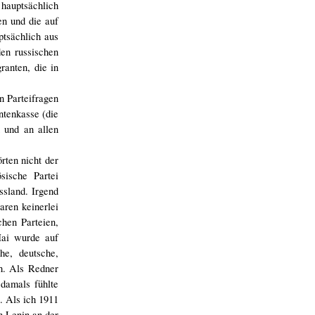
 hauptsächlich
en und die auf
ptsächlich aus
den russischen
ranten, die in
n Parteifragen
ntenkasse (die
 und an allen
rten nicht der
sische Partei
ssland. Irgend
aren keinerlei
chen Parteien,
Mai wurde auf
he, deutsche,
h. Als Redner
damals fühlte
. Als ich 1911
n Lenin an der