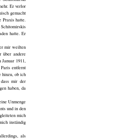
ehr. Er verlor
uisch gemacht
 Praxis hatte.
 Schitomirskis
den hatte. Er
er mir weilten
r über andere
m Januar 1911,
Paris entfernt
 hinzu, ob ich
 dass mir der
gen haben, da
n eine Unmenge
nts und in den
gleiteten mich
mich inständig
lerdings, als