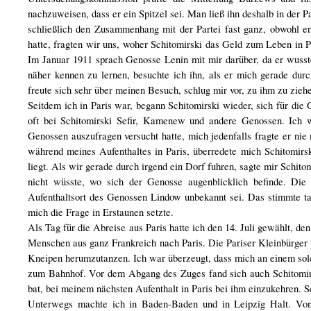
nachzuweisen, dass er ein Spitzel sei. Man ließ ihn deshalb in der 
schließlich den Zusammenhang mit der Partei fast ganz, obwohl e
hatte, fragten wir uns, woher Schitomirski das Geld zum Leben in P
Im Januar 1911 sprach Genosse Lenin mit mir darüber, da er wusst
näher kennen zu lernen, besuchte ich ihn, als er mich gerade du
freute sich sehr über meinen Besuch, schlug mir vor, zu ihm zu ziehe
Seitdem ich in Paris war, begann Schitomirski wieder, sich für die 
oft bei Schitomirski Sefir, Kamenew und andere Genossen. Ich w
Genossen auszufragen versucht hatte, mich jedenfalls fragte er ni
während meines Aufenthaltes in Paris, überredete mich Schitomirski
liegt. Als wir gerade durch irgend ein Dorf fuhren, sagte mir Schito
nicht wüsste, wo sich der Genosse augenblicklich befinde. Die
Aufenthaltsort des Genossen Lindow unbekannt sei. Das stimmte t
mich die Frage in Erstaunen setzte.
Als Tag für die Abreise aus Paris hatte ich den 14. Juli gewählt,
Menschen aus ganz Frankreich nach Paris. Die Pariser Kleinbürger p
Kneipen herumzutanzen. Ich war überzeugt, dass mich an einem sol
zum Bahnhof. Vor dem Abgang des Zuges fand sich auch Schitomirsk
bat, bei meinem nächsten Aufenthalt in Paris bei ihm einzukehren. 
Unterwegs machte ich in Baden-Baden und in Leipzig Halt. Von e