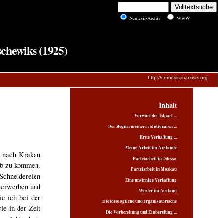
Nemesis-Archiv
WWW
schewiks (1925)
http://nemesis.marxists.org
Inhalt
Vorwort der Istpart ...
Der Beginn meiner rvolutionären ...
Erste Verhaftung ...
Meine Arbeit im Auslande
e nach Krakau
Parteiarbeit in Odessa
ieb zu kommen.
Parteiarbeit in Moskau
 Schneidereien
Eine unsinnige Verhaftung
u erwerben und
Wieder im Ausland
e ich bei der
Die ideologische und organisatorische
ie in der Zeit
Die Vorbereitung und Einberufung ...