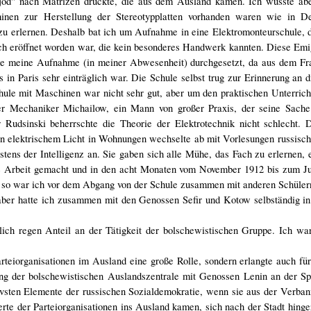
od" nach Matrizen druckte, die aus dem Ausland kamen. Ich wusste aber
nen zur Herstellung der Stereotypplatten vorhanden waren wie in De
zu erlernen. Deshalb bat ich um Aufnahme in eine Elektromonteurschule, 
ich eröffnet worden war, die kein besonderes Handwerk kannten. Diese Emi
urde meine Aufnahme (in meiner Abwesenheit) durchgesetzt, da aus dem Fr
 in Paris sehr einträglich war. Die Schule selbst trug zur Erinnerung an d
ule mit Maschinen war nicht sehr gut, aber um den praktischen Unterrich
der Mechaniker Michailow, ein Mann von großer Praxis, der seine Sache 
 Rudsinski beherrschte die Theorie der Elektrotechnik nicht schlecht. 
n elektrischem Licht in Wohnungen wechselte ab mit Vorlesungen russisch
stens der Intelligenz an. Sie gaben sich alle Mühe, das Fach zu erlernen, 
 die Arbeit gemacht und in den acht Monaten vom November 1912 bis zum J
, so war ich vor dem Abgang von der Schule zusammen mit anderen Schülern
ber hatte ich zusammen mit den Genossen Sefir und Kotow selbständig i
ich regen Anteil an der Tätigkeit der bolschewistischen Gruppe. Ich war
rteiorganisationen im Ausland eine große Rolle, sondern erlangte auch für
ung der bolschewistischen Auslandszentrale mit Genossen Lenin an der Sp
tivsten Elemente der russischen Sozialdemokratie, wenn sie aus der Verba
rte der Parteiorganisationen ins Ausland kamen, sich nach der Stadt hinge