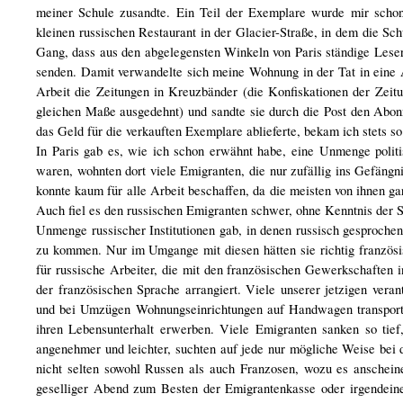
meiner Schule zusandte. Ein Teil der Exemplare wurde mir scho
kleinen russischen Restaurant in der Glacier-Straße, in dem die Sc
Gang, dass aus den abgelegensten Winkeln von Paris ständige Leser 
senden. Damit verwandelte sich meine Wohnung in der Tat in eine 
Arbeit die Zeitungen in Kreuzbänder (die Konfiskationen der Zei
gleichen Maße ausgedehnt) und sandte sie durch die Post den Abonn
das Geld für die verkauften Exemplare ablieferte, bekam ich stets so
In Paris gab es, wie ich schon erwähnt habe, eine Unmenge politi
waren, wohnten dort viele Emigranten, die nur zufällig ins Gefäng
konnte kaum für alle Arbeit beschaffen, da die meisten von ihnen ga
Auch fiel es den russischen Emigranten schwer, ohne Kenntnis der Spr
Unmenge russischer Institutionen gab, in denen russisch gesproche
zu kommen. Nur im Umgange mit diesen hätten sie richtig französis
für russische Arbeiter, die mit den französischen Gewerkschaften i
der französischen Sprache arrangiert. Viele unserer jetzigen vera
und bei Umzügen Wohnungseinrichtungen auf Handwagen transportier
ihren Lebensunterhalt erwerben. Viele Emigranten sanken so tief
angenehmer und leichter, suchten auf jede nur mögliche Weise bei
nicht selten sowohl Russen als auch Franzosen, wozu es anschein
geselliger Abend zum Besten der Emigrantenkasse oder irgendeine