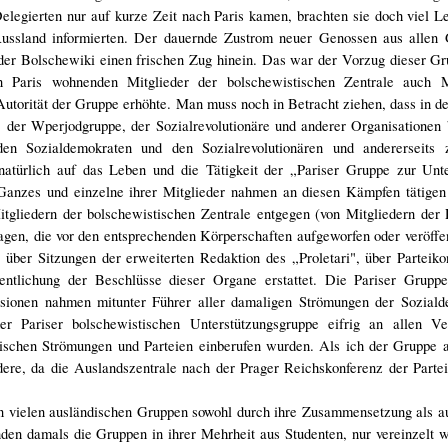
elegierten nur auf kurze Zeit nach Paris kamen, brachten sie doch viel L
z Russland informierten. Der dauernde Zustrom neuer Genossen aus allen
 der Bolschewiki einen frischen Zug hinein. Das war der Vorzug dieser Gr
in Paris wohnenden Mitglieder der bolschewistischen Zentrale auch M
Autorität der Gruppe erhöhte. Man muss noch in Betracht ziehen, dass in d
 der Wperjodgruppe, der Sozialrevolutionäre und anderer Organisationen 
den Sozialdemokraten und den Sozialrevolutionären und andererseits
natürlich auf das Leben und die Tätigkeit der „Pariser Gruppe zur Unte
 Ganzes und einzelne ihrer Mitglieder nahmen an diesen Kämpfen tätigen 
tgliedern der bolschewistischen Zentrale entgegen (von Mitgliedern der
agen, die vor den entsprechenden Körperschaften aufgeworfen oder veröffe
 über Sitzungen der erweiterten Redaktion des „Proletari", über Parteik
ntlichung der Beschlüsse dieser Organe erstattet. Die Pariser Gruppe 
sionen nahmen mitunter Führer aller damaligen Strömungen der Soziald
der Pariser bolschewistischen Unterstützungsgruppe eifrig an allen V
tischen Strömungen und Parteien einberufen wurden. Als ich der Gruppe a
ndere, da die Auslandszentrale nach der Prager Reichskonferenz der Part
von vielen ausländischen Gruppen sowohl durch ihre Zusammensetzung als a
den damals die Gruppen in ihrer Mehrheit aus Studenten, nur vereinzelt w