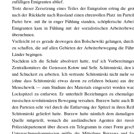
zufälligen Emigranten ablief.
Trotz dieser Zersetzung eines Teiles der Emigration ertrug die gr
nach der Rückkehr nach Russland einen ehrenvollen Platz im Parteil
Partei bzw. mit ihr in enger Fühlung standen, schöpferische Arbei
Emigranten kam in Fühlung mit der sozialistischen Arbeiterbe
übernehmen.
Vielleicht ist es gerade deswegen den Bolschewiki gelungen, durch
zu schaffen, die auf allen Gebieten der Arbeiterbewegung die Führu
Länder begingen.
Nachdem ich die Schule absolviert hatte, traf ich Vorbereitun
Zentralkomitees die Genossen Kotow und Sefir. Schitomirski, den i
und Schuckert zu arbeiten. Ich vertraute Schitomirski nicht mehr s
(ohne dass Schitomirski etwas davon zu erfahren bekam) aus dr
Menschewik — zum Studium des Materials eingesetzt worden war
Lockspitzel zu entlarven. Er unterhielt Beziehungen zu ehemalige
russischen revolutionären Bewegung versahen. Burzew hatte auch 
den Parteien sehr viel durch die Entlarvung der Spitzel in ihren Re
Schitomirski geliefert hatte. Burzew hatte nämlich dem damaligen
Quelle mitgeteilt, wonach die ausländischen Agenten der russ
Polizeidepartement über diesen ein Telegramm in einer Form geschi
Untersuchungskommission prüfte die Mitteilung Burzews und fas