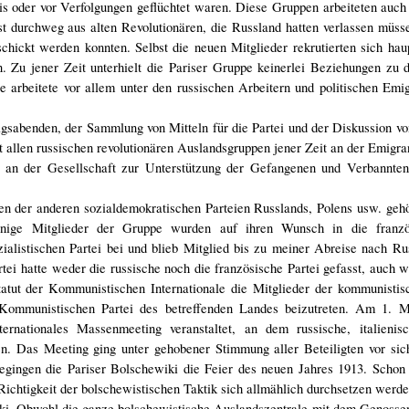
is oder vor Verfolgungen geflüchtet waren. Diese Gruppen arbeiteten auch
st durchweg aus alten Revolutionären, die Russland hatten verlassen müss
hickt werden konnten. Selbst die neuen Mitglieder rekrutierten sich hau
n. Zu jener Zeit unterhielt die Pariser Gruppe keinerlei Beziehungen zu 
e arbeitete vor allem unter den russischen Arbeitern und politischen Emig
agsabenden, der Sammlung von Mitteln für die Partei und der Diskussion vo
t allen russischen revolutionären Auslandsgruppen jener Zeit an der Emigra
, an der Gesellschaft zur Unterstützung der Gefangenen und Verbannten
n der anderen sozialdemokratischen Parteien Russlands, Polens usw. gehö
Einige Mitglieder der Gruppe wurden auf ihren Wunsch in die franzö
ialistischen Partei bei und blieb Mitglied bis zu meiner Abreise nach Ru
rtei hatte weder die russische noch die französische Partei gefasst, auch w
tatut der Kommunistischen Internationale die Mitglieder der kommunistis
 Kommunistischen Partei des betreffenden Landes beizutreten. Am 1. 
rnationales Massenmeeting veranstaltet, an dem russische, italienisc
en. Das Meeting ging unter gehobener Stimmung aller Beteiligten vor sic
ingen die Pariser Bolschewiki die Feier des neuen Jahres 1913. Schon 
Richtigkeit der bolschewistischen Taktik sich allmählich durchsetzen werde
ewiki. Obwohl die ganze bolschewistische Auslandszentrale mit dem Genosse