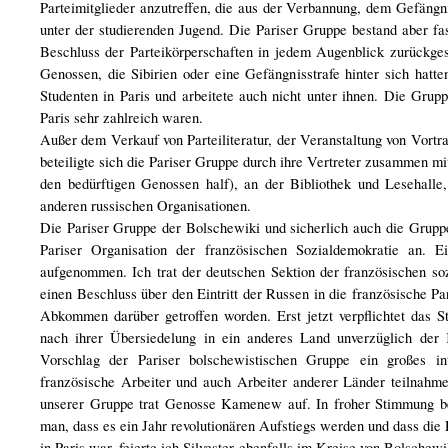
Parteimitglieder anzutreffen, die aus der Verbannung, dem Gefängn
unter der studierenden Jugend. Die Pariser Gruppe bestand aber fa
Beschluss der Parteikörperschaften in jedem Augenblick zurückgesc
Genossen, die Sibirien oder eine Gefängnisstrafe hinter sich hatte
Studenten in Paris und arbeitete auch nicht unter ihnen. Die Grupp
Paris sehr zahlreich waren.
Außer dem Verkauf von Parteiliteratur, der Veranstaltung von Vortr
beteiligte sich die Pariser Gruppe durch ihre Vertreter zusammen mi
den bedürftigen Genossen half), an der Bibliothek und Lesehalle
anderen russischen Organisationen.
Die Pariser Gruppe der Bolschewiki und sicherlich auch die Gruppe
Pariser Organisation der französischen Sozialdemokratie an. 
aufgenommen. Ich trat der deutschen Sektion der französischen soz
einen Beschluss über den Eintritt der Russen in die französische Pa
Abkommen darüber getroffen worden. Erst jetzt verpflichtet das S
nach ihrer Übersiedelung in ein anderes Land unverzüglich der
Vorschlag der Pariser bolschewistischen Gruppe ein großes inte
französische Arbeiter und auch Arbeiter anderer Länder teilnahm
unserer Gruppe trat Genosse Kamenew auf. In froher Stimmung beg
man, dass es ein Jahr revolutionären Aufstiegs werden und dass die 
in Paris war, feierte ich Silvester ebenfalls im Kreise von Bolsch