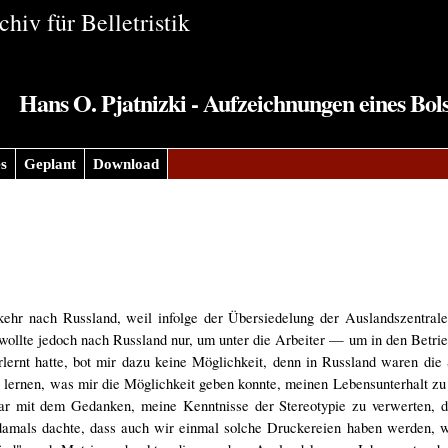
hiv für Belletristik
Hans O. Pjatnizki - Aufzeichnungen eines Bol
s
Geplant
Download
ehr nach Russland, weil infolge der Übersiedelung der Auslandszentral
 wollte jedoch nach Russland nur, um unter die Arbeiter — um in den Betr
lernt hatte, bot mir dazu keine Möglichkeit, denn in Russland waren die
s lernen, was mir die Möglichkeit geben konnte, meinen Lebensunterhalt z
ar mit dem Gedanken, meine Kenntnisse der Stereotypie zu verwerten, di
 damals dachte, dass auch wir einmal solche Druckereien haben werden, w