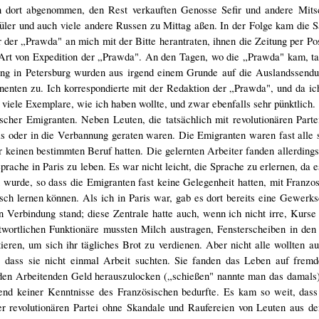
n dort abgenommen, den Rest verkauften Genosse Sefir und andere Mits
hüler und auch viele andere Russen zu Mittag aßen. In der Folge kam die S
der „Prawda" an mich mit der Bitte herantraten, ihnen die Zeitung per Po
Art von Expedition der „Prawda". An den Tagen, wo die „Prawda" kam, ta
tung in Petersburg wurden aus irgend einem Grunde auf die Auslandssendu
enten zu. Ich korrespondierte mit der Redaktion der „Prawda", und da ich
 viele Exemplare, wie ich haben wollte, und zwar ebenfalls sehr pünktlich.
scher Emigranten. Neben Leuten, die tatsächlich mit revolutionären Part
nis oder in die Verbannung geraten waren. Die Emigranten waren fast alle
r keinen bestimmten Beruf hatten. Die gelernten Arbeiter fanden allerdings 
ache in Paris zu leben. Es war nicht leicht, die Sprache zu erlernen, da es
n wurde, so dass die Emigranten fast keine Gelegenheit hatten, mit Fran
ch lernen können. Als ich in Paris war, gab es dort bereits eine Gewerks
n Verbindung stand; diese Zentrale hatte auch, wenn ich nicht irre, Kurse
ntwortlichen Funktionäre mussten Milch austragen, Fensterscheiben in de
en, um sich ihr tägliches Brot zu verdienen. Aber nicht alle wollten a
, dass sie nicht einmal Arbeit suchten. Sie fanden das Leben auf fremd
 den Arbeitenden Geld herauszulocken („schießen" nannte man das damals
end keiner Kenntnisse des Französischen bedurfte. Es kam so weit, dass 
r revolutionären Partei ohne Skandale und Raufereien von Leuten aus de