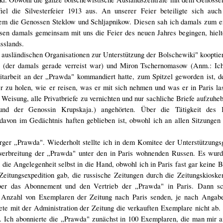
fiel die Silvesterfeier 1913 aus. An unserer Feier beteiligte sich auc
dem die Genossen Steklow und Schljapnikow. Diesen sah ich damals zum e
sen damals gemeinsam mit uns die Feier des neuen Jahres begingen, hielt
sslands.
ausländischen Organisationen zur Unterstützung der Bolschewiki" kooptier
(der damals gerade verreist war) und Miron Tschernomasow (Anm.: Ich
itarbeit an der „Prawda" kommandiert hatte, zum Spitzel geworden ist, d
zu holen, wie er reisen, was er mit sich nehmen und was er in Paris las
 Weisung, alle Privatbriefe zu vernichten und nur sachliche Briefe aufzuhe
nd der Genossin Krupskaja.) angehörten. Über die Tätigkeit des 
 davon im Gedächtnis haften geblieben ist, obwohl ich an allen Sitzunge
rger „Prawda". Wiederholt stellte ich in dem Komitee der Unterstützung
verbreitung der „Prawda" unter den in Paris wohnenden Russen. Es wurd
die Angelegenheit selbst in die Hand, obwohl ich in Paris fast gar keine B
Zeitungsexpedition gab, die russische Zeitungen durch die Zeitungskiosken
ber das Abonnement und den Vertrieb der „Prawda" in Paris. Dann sc
e Anzahl von Exemplaren der Zeitung nach Paris senden, je nach Angabe
ete mit der Administration der Zeitung die verkauften Exemplare nicht ab.
en. Ich abonnierte die „Prawda" zunächst in 100 Exemplaren, die man mir 