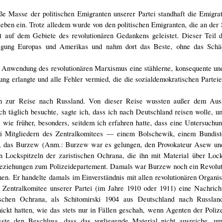
oße Masse der politischen Emigranten unserer Partei standhaft die Emigr
eben ein. Trotz alledem wurde von den politischen Emigranten, die an der 
t auf dem Gebiete des revolutionären Gedankens geleistet. Dieser Teil d
wegung Europas und Amerikas und nahm dort das Beste, ohne das Schä
 Anwendung des revolutionären Marxismus eine stählerne, konsequente und
ng erlangte und alle Fehler vermied, die die sozialdemokratischen Partei
gen zur Reise nach Russland. Von dieser Reise wussten außer dem Aus
ch täglich besuchte, sagte ich, dass ich nach Deutschland reisen wolle, 
o wie früher, besonders, seitdem ich erfahren hatte, dass eine Untersuch
ei Mitgliedern des Zentralkomitees — einem Bolschewik, einem Bundis
, das Burzew (Anm.: Burzew war es gelungen, den Provokateur Asew un
n Lockspitzeln der zaristischen Ochrana, die ihn mit Material über Lock
Beziehungen zum Polizeidepartement. Damals war Burzew noch ein Revoluti
ihen. Er handelte damals im Einverständnis mit allen revolutionären Organis
 Zentralkomitee unserer Partei (im Jahre 1910 oder 1911) eine Nachrich
ischen Ochrana, als Schitomirski 1904 aus Deutschland nach Russlan
ckt hatten, wie das stets nur in Fällen geschah, wenn Agenten der Polize
ste den Beschluss, dass das vorliegende Material nicht ausreiche, um