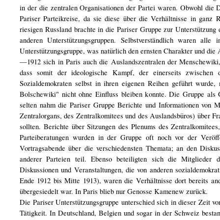
in der die zentralen Organisationen der Partei waren. Obwohl die D
Pariser Parteikreise, da sie diese über die Verhältnisse in gan
riesigen Russland brachte in die Pariser Gruppe zur Unterstützung
anderen Unterstützungsgruppen. Selbstverständlich waren alle 
Unterstützungsgruppe, was natürlich den ernsten Charakter und die 
—1912 sich in Paris auch die Auslandszentralen der Menschewiki,
dass somit der ideologische Kampf, der einerseits zwischen 
Sozialdemokraten selbst in ihren eigenen Reihen geführt wurde, 
Bolschewiki" nicht ohne Einfluss bleiben konnte. Die Gruppe als
selten nahm die Pariser Gruppe Berichte und Informationen von Mi
Zentralorgans, des Zentralkomitees und des Auslandsbüros) über Fr
sollten. Berichte über Sitzungen des Plenums des Zentralkomitees,
Parteiberatungen wurden in der Gruppe oft noch vor der Veröffe
Vortragsabende über die verschiedensten Themata; an den Diskus
anderer Parteien teil. Ebenso beteiligten sich die Mitglieder 
Diskussionen und Veranstaltungen, die von anderen sozialdemokra
Ende 1912 bis Mitte 1913), waren die Verhältnisse dort bereits a
übergesiedelt war. In Paris blieb nur Genosse Kamenew zurück.
Die Pariser Unterstützungsgruppe unterschied sich in dieser Zeit 
Tätigkeit. In Deutschland, Belgien und sogar in der Schweiz bestan