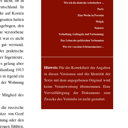
 nicht, ob in
Wie ich die deutsche Arbeiterbew ...
utschland. In
Paris
die auf Kosten
Eine Woche in Poronin
granten hatten
Woljsk
agebogen, den
Samara
ie verstorbene
Verhaftung, Gefängnis und Verbannung
t war es nicht
Das Leben der politischen Verbannten
gut verstand,
Wie wir von dem Februarumsturz ...
Der praktische
er Ingenieure,
es gelang aber
Hinweis:
Für die Korrektheit der Angaben
ulianfang 1913
in diesen Versionen und die Identität der
 in irgend ein
Texte mit dem angegebenen Original wird
n der Wohnung
keine Verantwortung übernommen. Eine
Vervielfältigung der Dokumente zum
 Mitglied des
Zwecke des Vertriebs ist nicht gestattet.
 die russische
itze von Genf
nnung oder den
zogen fühlten,