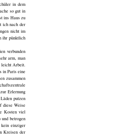
chüler in dem
ache so gut in
st ins Haus zu
t ich nach der
ngen nicht im
 ihr pünktlich
eien verbunden
 sehr arm, man
leicht Arbeit.
 in Paris eine
zosen zusammen
chaftszentrale
 zur Erlernung
n Läden putzen
uf diese Weise
e Kosten viel
) und betrogen
kein einziger
n Kreisen der