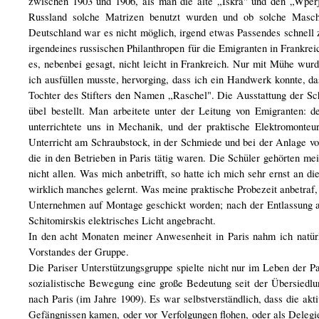
zwischen 1903 und 1906, als man die alte „Iskra" und den „Wperj
Russland solche Matrizen benutzt wurden und ob solche Maschi
Deutschland war es nicht möglich, irgend etwas Passendes schnell 
irgendeines russischen Philanthropen für die Emigranten in Frankre
es, nebenbei gesagt, nicht leicht in Frankreich. Nur mit Mühe w
ich ausfüllen musste, hervorging, dass ich ein Handwerk konnte, das
Tochter des Stifters den Namen „Raschel". Die Ausstattung der Sch
übel bestellt. Man arbeitete unter der Leitung von Emigranten: 
unterrichtete uns in Mechanik, und der praktische Elektromonteur
Unterricht am Schraubstock, in der Schmiede und bei der Anlage vo
die in den Betrieben in Paris tätig waren. Die Schüler gehörten mei
nicht allen. Was mich anbetrifft, so hatte ich mich sehr ernst an
wirklich manches gelernt. Was meine praktische Probezeit anbetraf
Unternehmen auf Montage geschickt worden; nach der Entlassung a
Schitomirskis elektrisches Licht angebracht.
In den acht Monaten meiner Anwesenheit in Paris nahm ich natürl
Vorstandes der Gruppe.
Die Pariser Unterstützungsgruppe spielte nicht nur im Leben der Pa
sozialistische Bewegung eine große Bedeutung seit der Übersiedl
nach Paris (im Jahre 1909). Es war selbstverständlich, dass die ak
Gefängnissen kamen, oder vor Verfolgungen flohen, oder als Delegie