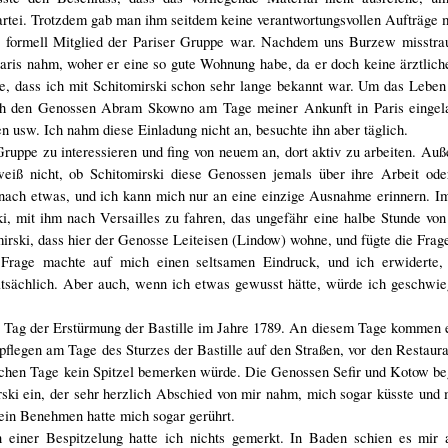
Partei. Trotzdem gab man ihm seitdem keine verantwortungsvollen Aufträge m
r formell Mitglied der Pariser Gruppe war. Nachdem uns Burzew misstra
aris nahm, woher er eine so gute Wohnung habe, da er doch keine ärztliche
e, dass ich mit Schitomirski schon sehr lange bekannt war. Um das Leben
rch den Genossen Abram Skowno am Tage meiner Ankunft in Paris eingela
n usw. Ich nahm diese Einladung nicht an, besuchte ihn aber täglich.
Gruppe zu interessieren und fing von neuem an, dort aktiv zu arbeiten. Auß
eiß nicht, ob Schitomirski diese Genossen jemals über ihre Arbeit ode
e nach etwas, und ich kann mich nur an eine einzige Ausnahme erinnern. I
, mit ihm nach Versailles zu fahren, das ungefähr eine halbe Stunde von 
mirski, dass hier der Genosse Leiteisen (Lindow) wohne, und fügte die Frage
 Frage machte auf mich einen seltsamen Eindruck, und ich erwiderte,
atsächlich. Aber auch, wenn ich etwas gewusst hätte, würde ich geschwie
 den Tag der Erstürmung der Bastille im Jahre 1789. An diesem Tage komme
flegen am Tage des Sturzes der Bastille auf den Straßen, vor den Restaura
chen Tage kein Spitzel bemerken würde. Die Genossen Sefir und Kotow be
i ein, der sehr herzlich Abschied von mir nahm, mich sogar küsste und 
Sein Benehmen hatte mich sogar gerührt.
iner Bespitzelung hatte ich nichts gemerkt. In Baden schien es mir al