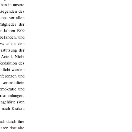
eben in unsere
 Gegenden des
uppe vor allen
itglieder der
en Jahren 1909
befanden, und
 zwischen den
rstützung der
Anteil. Nicht
 Redaktion des
ntlicht werden
onferenzen und
veranstaltete
emokratie und
ersammlungen,
ngehörte (von
ei nach Krakau
uch durch ihre
aren dort alte