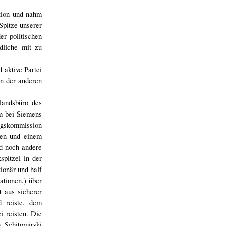
ation und nahm
Spitze unserer
er politischen
dliche mit zu
 aktive Partei
en der anderen
landsbüro des
um bei Siemens
ungskommission
ten und einem
d noch andere
spitzel in der
onär und half
ationen.) über
t aus sicherer
d reiste, dem
i reisten. Die
 Schitomirski