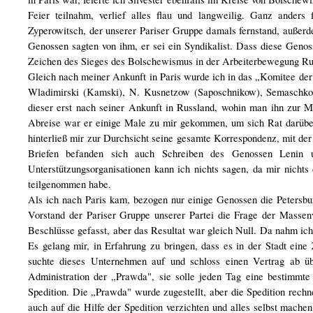
Feier teilnahm, verlief alles flau und langweilig. Ganz anders 
Zyperowitsch, der unserer Pariser Gruppe damals fernstand, außer
Genossen sagten von ihm, er sei ein Syndikalist. Dass diese Genos
Zeichen des Sieges des Bolschewismus in der Arbeiterbewegung Ru
Gleich nach meiner Ankunft in Paris wurde ich in das „Komitee der 
Wladimirski (Kamski), N. Kusnetzow (Saposchnikow), Semaschko 
dieser erst nach seiner Ankunft in Russland, wohin man ihn zur M
Abreise war er einige Male zu mir gekommen, um sich Rat darüber 
hinterließ mir zur Durchsicht seine gesamte Korrespondenz, mit der
Briefen befanden sich auch Schreiben des Genossen Lenin u
Unterstützungsorganisationen kann ich nichts sagen, da mir nichts
teilgenommen habe.
Als ich nach Paris kam, bezogen nur einige Genossen die Petersbu
Vorstand der Pariser Gruppe unserer Partei die Frage der Massen
Beschlüsse gefasst, aber das Resultat war gleich Null. Da nahm ich 
Es gelang mir, in Erfahrung zu bringen, dass es in der Stadt eine 
suchte dieses Unternehmen auf und schloss einen Vertrag ab ü
Administration der „Prawda", sie solle jeden Tag eine bestimmt
Spedition. Die „Prawda" wurde zugestellt, aber die Spedition rechn
auch auf die Hilfe der Spedition verzichten und alles selbst mach