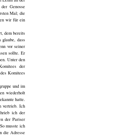
h der Genosse
rsten Mal; die
en wir für ein
t, dem bereits
 glaube, dass
enn vor seiner
sen sollte. Er
ben. Unter den
Komitees der
n des Komitees
sgruppe und im
en wiederholt
ekannte hatte.
 vertrieb. Ich
hrieb ich der
n der Pariser
 So musste ich
an die Adresse