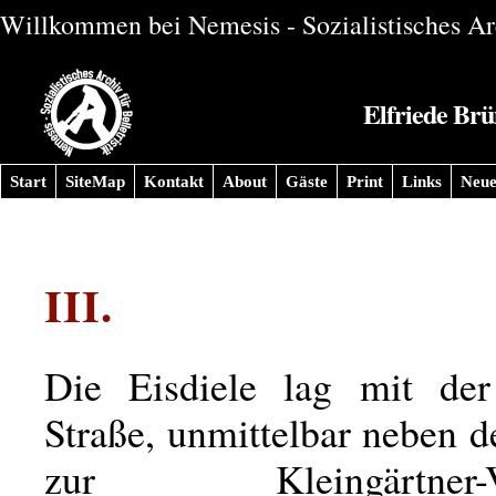
Willkommen bei Nemesis - Sozialistisches Arc
Elfriede Brün
Start
SiteMap
Kontakt
About
Gäste
Print
Links
Neue
III.
Die Eisdiele lag mit der
Straße, unmittelbar neben 
zur Kleingärtner-Ve