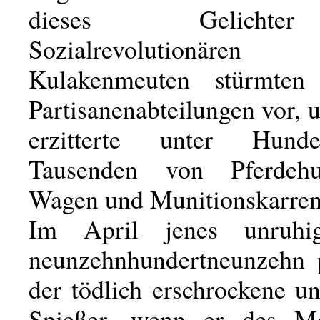
dieses Gelicht
Sozialrevolutionä
Kulakenmeuten stürmten
Partisanenabteilungen vor, 
erzitterte unter Hund
Tausenden von Pferdeh
Wagen und Munitionskarren
Im April jenes unruhi
neunzehnhundertneunzehn p
der tödlich erschrockene u
Spießer, wenn er des M