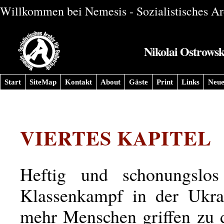
Willkommen bei Nemesis - Sozialistisches Arc
Nikolai Ostrowsk
Start
SiteMap
Kontakt
About
Gäste
Print
Links
Neue
VIERTES KAPITEL
Heftig und schonungslos
Klassenkampf in der Ukra
mehr Menschen griffen zu 