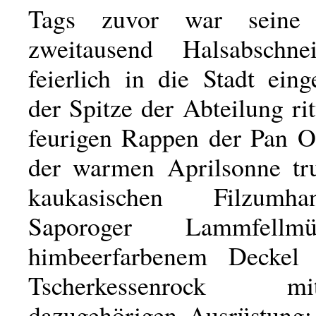
Tags zuvor war seine 
zweitausend Halsabschnei
feierlich in die Stadt ein
der Spitze der Abteilung ri
feurigen Rappen der Pan Ob
der warmen Aprilsonne tr
kaukasischen Filzumh
Saporoger Lammfellm
himbeerfarbenem Deckel
Tscherkessenrock 
dazugehörigen Ausrüstung