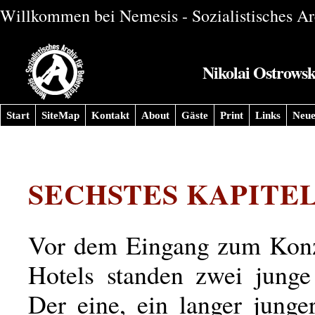
Willkommen bei Nemesis - Sozialistisches Arc
Nikolai Ostrowsk
Start
SiteMap
Kontakt
About
Gäste
Print
Links
Neue
SECHSTES KAPITE
Vor dem Eingang zum Konz
Hotels standen zwei jung
Der eine, ein langer jung