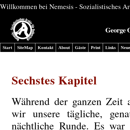
Willkommen bei Nemesis - Sozialistisches Arc
George O
Start
SiteMap
Kontakt
About
Gäste
Print
Links
Neue
Sechstes Kapitel
Während der ganzen Zeit a
wir unsere tägliche, gena
nächtliche Runde. Es war 