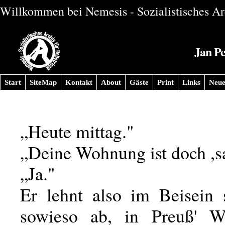
Willkommen bei Nemesis - Sozialistisches Arc
Jan Pe
Start
SiteMap
Kontakt
About
Gäste
Print
Links
Neue
„Heute mittag."
„Deine Wohnung ist doch ,s
„Ja."
Er lehnt also im Beisein 
sowieso ab, in Preuß' 