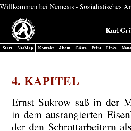
Willkommen bei Nemesis - Sozialistisches Arc
Karl Grü
Start
SiteMap
Kontakt
About
Gäste
Print
Links
Neue
4. KAPITEL
Ernst Sukrow saß in der M
in dem ausrangierten Eise
der den Schrottarbeitern a