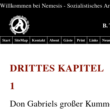
Willkommen bei Nemesis - Sozialistisches Arc
B. 
Start
SiteMap
Kontakt
About
Gäste
Print
Links
Neue
DRITTES KAPITEL
1
Don Gabriels großer Kumme