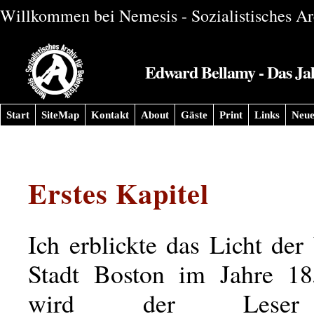
Willkommen bei Nemesis - Sozialistisches Arc
Edward Bellamy - Das Jah
Start
SiteMap
Kontakt
About
Gäste
Print
Links
Neue
Erstes Kapitel
Ich erblickte das Licht der
Stadt Boston im Jahre 18
wird der Leser