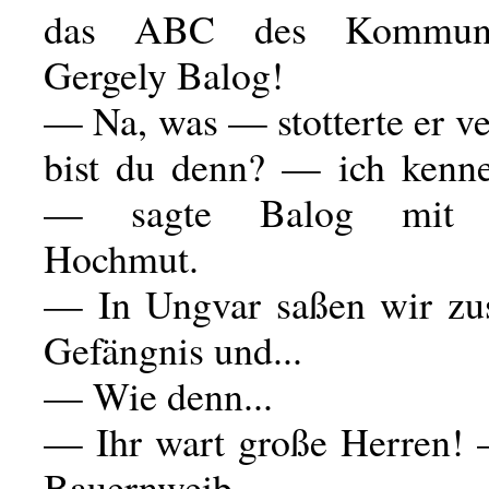
das ABC des Kommun
Gergely Balog!
— Na, was — stotterte er v
bist du denn? — ich kenne
— sagte Balog mit g
Hochmut.
— In Ungvar saßen wir z
Gefängnis und...
— Wie denn...
— Ihr wart große Herren! 
Bauernweib.