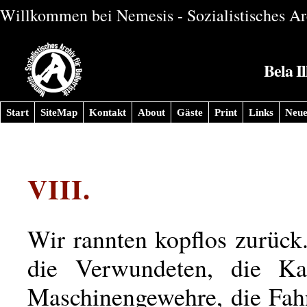
Willkommen bei Nemesis - Sozialistisches Arc
Bela I
Start
SiteMap
Kontakt
About
Gäste
Print
Links
Neue
VIII.
Wir rannten kopflos zurück
die Verwundeten, die Ka
Maschinengewehre, die Fah