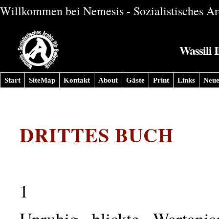
Willkommen bei Nemesis - Sozialistisches Arc
Wassili 
Start
SiteMap
Kontakt
About
Gäste
Print
Links
Neue
DRITTES BUCH
1
Unruhig blickte Wartanj