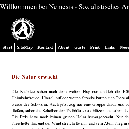
Willkommen bei Nemesis - Sozialistisches Arc
Start
SiteMap
Kontakt
About
Gäste
Print
Links
Neue
Die Natur erwacht
Die Kiebitze sahen nach dem weiten Flug nun endlich die Höh
Heimkehrfreude. Überall auf der weiten Strecke hatten sich Tiere a
wurde der Schwarm. Auch jetzt zog nur eine Gruppe davon und sc
fließen, sahen die Scheiben der Treibhäuser aufblitzen, sie sahen 
Die Erde hatte noch keinen grünen Halm hervorgebracht. Nur d
streichelte ihn, und der Wind streichelte ihn, und sein Atem stieg in