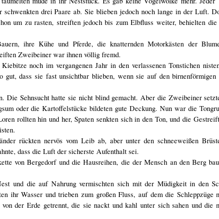
taumelten müde in ihr Neststück. Es gab keine Vogelwolke mehr. Jeder 
 schwenkten drei Paare ab. Sie blieben jedoch noch lange in der Luft. Do
chon um zu rasten, streiften jedoch bis zum Elbfluss weiter, behielten di
 Bauern, ihre Kühe und Pferde, die knatternden Motorkästen der Blum
iften Zweibeiner war ihnen völlig fremd.
ie Kiebitze noch im vergangenen Jahr in den verlassenen Tonstichen nist
o gut, dass sie fast unsichtbar blieben, wenn sie auf den birnenförmige
gen. Die Sehnsucht hatte sie nicht blind gemacht. Aber die Zweibeiner setz
gsum oder die Kartoffelstücke bildeten gute Deckung. Nun war die Tongru
oren rollten hin und her, Spaten senkten sich in den Ton, und die Gestreif
isten.
änder rückten nervös vom Leib ab, aber unter den schneeweißen Brüst
te, dass die Luft der sicherste Aufenthalt sei.
kette von Bergedorf und die Hausreihen, die der Mensch an den Berg bau
est und die auf Nahrung vermischten sich mit der Müdigkeit in den S
ten ihr Wasser und trieben zum großen Fluss, auf dem die Schleppzüge
von der Erde getrennt, die sie nackt und kahl unter sich sahen und die 