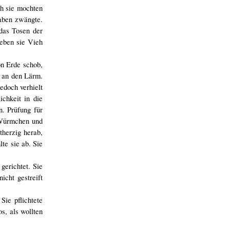
ch sie mochten
raben zwängte.
das Tosen der
ieben sie Vieh
on Erde schob,
h an den Lärm.
edoch verhielt
chkeit in die
. Prüfung für
e Würmchen und
therzig herab,
te sie ab. Sie
gerichtet. Sie
icht gestreift
Sie pflichtete
s, als wollten