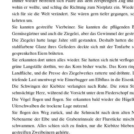
Immer wieder befreiten sich Paare aus dem zersprengten Zug und 
wohin er wollte, und schlug die Richtung zum Nistplatz ein. Wieder
sich für sie die Welt verändert. Sie wären gern tiefer gegangen, s
kehrten um.
Sie kannten gestreifte Vierbeiner. Sie kannten die pflügenden
Gemüsegärtner und auch die Ziegelei, aber das Gewimmel der gestre
Die Ziegelei hatte lange Jahre still gestanden. Deshalb hatten d
stahlfarbene Glanz ihres Gefieders deckte sich mit der Tonfarbe s
gesprenkelten Eiern brüteten.
Sie erkannten dort unten alles wieder. Sie hatten sich nicht verflo
grüne Langställe dorthin, wo das Korn bisher wuchs. Das Korn rin
Landfläche, und die Presse des Ziegelwerkes ratterte und dröhnte. L
triefende Last unentwegt wie Eimerbagger am Elbfluss in die Eisenk
Die Schwingen der Kiebitze verlangten nach Ruhe. Die roten St
sehnsüchtige Herz, während die Vorsicht unter dem Fiederschopf mahn
Die Vögel flogen und flogen. Sie erkannten bald wieder die Hügel
Uferschwalben die trockene Lage nutzend.
Sie flogen den Weg zurück, und die Sehnsucht nach dem alten N
Nebenarme der Elbe und die Grabenrinnsale der Flurstücke misch
schwammen. Alles schien sich zu finden, nur die Kiebitze blieben 
gestreiften Zweibeinern gehörte.