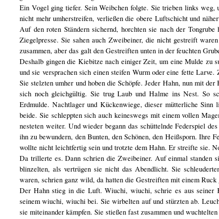
Ein Vogel ging tiefer. Sein Weibchen folgte. Sie trieben links weg
nicht mehr umherstreifen, verließen die obere Luftschicht und nähe
Auf den roten Ständern sichernd, horchten sie nach der Tongrube
Ziegelpresse. Sie sahen auch Zweibeiner, die nicht gestreift waren
zusammen, aber das galt den Gestreiften unten in der feuchten Grub
Deshalb gingen die Kiebitze nach einiger Zeit, um eine Mulde zu s
und sie versprachen sich einen steifen Wurm oder eine fette Larve.
Sie stelzten umher und hoben die Schöpfe. Jeder Hahn, nun mit der H
sich noch gleichgültig. Sie trug Laub und Halme ins Nest. So sc
Erdmulde. Nachtlager und Kückenwiege, dieser mütterliche Sinn l
beide. Sie schleppten sich auch keineswegs mit einem vollen Mage
nesteten weiter. Und wieder begann das schüttelnde Federspiel des H
ihn zu bewundern, den Bunten, den Schönen, den Heißsporn. Ihre Fed
wollte nicht leichtfertig sein und trotzte dem Hahn. Er streifte sie. N
Da trillerte es. Dann schrien die Zweibeiner. Auf einmal standen sie
blinzelten, als vertrügen sie nicht das Abendlicht. Sie schleuder
waren, schrien ganz wild, da hatten die Gestreiften mit einem Ruck 
Der Hahn stieg in die Luft. Wiuchi, wiuchi, schrie es aus seiner 
seinem wiuchi, wiuchi bei. Sie wirbelten auf und stürzten ab. Leuc
sie miteinander kämpfen. Sie stießen fast zusammen und wuchtelten 