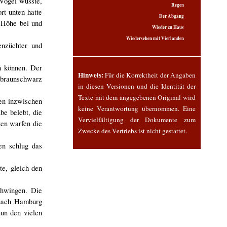
Vogel wusste,
Regen
rt unten hatte
Der Abgang
e Höhe bei und
Wieder zu Haus
Wiedersehen mit Vierlanden
enzüchter und
en können. Der
Hinweis:
Für die Korrektheit der Angaben
n braunschwarz
in diesen Versionen und die Identität der
Texte mit dem angegebenen Original wird
ten inzwischen
keine Verantwortung übernommen. Eine
be belebt, die
Vervielfältigung der Dokumente zum
ten warfen die
Zwecke des Vertriebs ist nicht gestattet.
en schlug das
te, gleich den
chwingen. Die
 nach Hamburg
nun den vielen