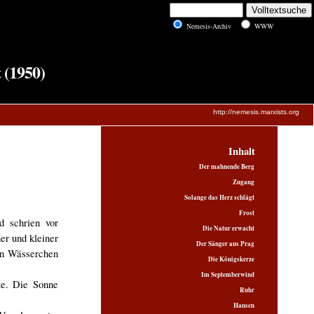
Nemesis-Archiv
WWW
 (1950)
http://nemesis.marxists.org
Inhalt
Der mahnende Berg
Zugang
Solange das Herz schlägt
Frost
d schrien vor
Die Natur erwacht
er und kleiner
Der Sänger aus Prag
en Wässerchen
Die Königskerze
Im Septemberwind
te. Die Sonne
Ruhr
Hansen