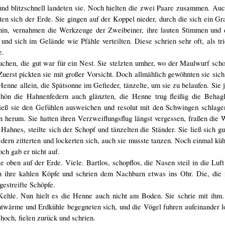
, und blitzschnell landeten sie. Noch hielten die zwei Paare zusammen. Au
rten sich der Erde. Sie gingen auf der Koppel nieder, durch die sich ein G
 hin, vernahmen die Werkzeuge der Zweibeiner, ihre lauten Stimmen und 
 und sich im Gelände wie Pfähle verteilten. Diese schrien sehr oft, als tr
e.
uchen, die gut war für ein Nest. Sie stelzten umher, wo der Maulwurf sch
 Zuerst pickten sie mit großer Vorsicht. Doch allmählich gewöhnten sie sic
enne allein, die Spätsonne im Gefieder, tänzelte, um sie zu belaufen. Sie j
hön die Hahnenfedern auch glänzten, die Henne trug fleißig die Behagli
ieß sie den Gefühlen ausweichen und resolut mit den Schwingen schlagen
n herum. Sie hatten ihren Verzweiflungsflug längst vergessen, fraßen di
ahnes, steilte sich der Schopf und tänzelten die Ständer. Sie ließ sich gu
ern zitterten und lockerten sich, auch sie musste tanzen. Noch einmal kühl
och gab er nicht auf.
 oben auf der Erde. Viele. Bartlos, schopflos, die Nasen steil in die Luft 
ten ihre kahlen Köpfe und schrien dem Nachbarn etwas ins Ohr. Die, die n
gestreifte Schöpfe.
Kehle. Nun hielt es die Henne auch nicht am Boden. Sie schrie mit ihm. 
htwärme und Erdkühle begegneten sich, und die Vögel fuhren aufeinander lo
hoch, fielen zurück und schrien.