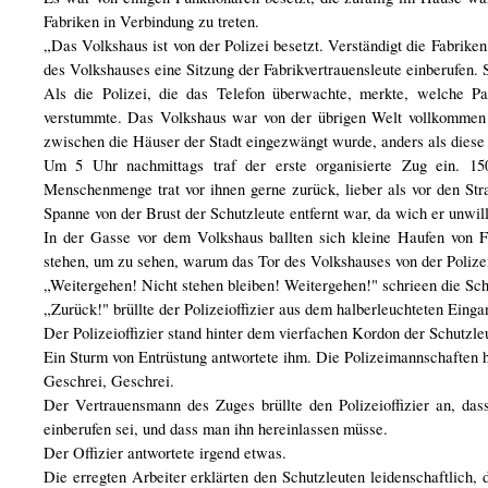
Fabriken in Verbindung zu treten.
„Das Volkshaus ist von der Polizei besetzt. Verständigt die Fabrik
des Volkshauses eine Sitzung der Fabrikvertrauensleute einberufen. 
Als die Polizei, die das Telefon überwachte, merkte, welche 
verstummte. Das Volkshaus war von der übrigen Welt vollkommen a
zwischen die Häuser der Stadt eingezwängt wurde, anders als diese 
Um 5 Uhr nachmittags traf der erste organisierte Zug ein. 150
Menschenmenge trat vor ihnen gerne zurück, lieber als vor den S
Spanne von der Brust der Schutzleute entfernt war, da wich er unwil
In der Gasse vor dem Volkshaus ballten sich kleine Haufen von
stehen, um zu sehen, warum das Tor des Volkshauses von der Polizei
„Weitergehen! Nicht stehen bleiben! Weitergehen!" schrieen die Sch
„Zurück!" brüllte der Polizeioffizier aus dem halberleuchteten Einga
Der Polizeioffizier stand hinter dem vierfachen Kordon der Schutzl
Ein Sturm von Entrüstung antwortete ihm. Die Polizeimannschaften hi
Geschrei, Geschrei.
Der Vertrauensmann des Zuges brüllte den Polizeioffizier an, da
einberufen sei, und dass man ihn hereinlassen müsse.
Der Offizier antwortete irgend etwas.
Die erregten Arbeiter erklärten den Schutzleuten leidenschaftlich, 