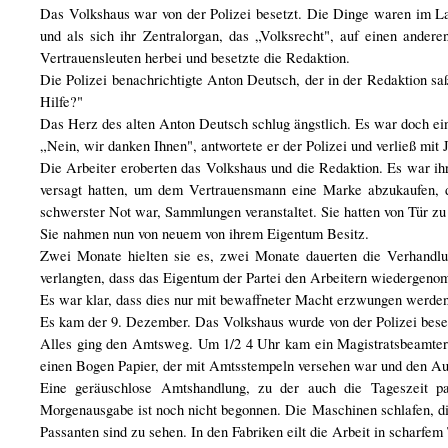
Das Volkshaus war von der Polizei besetzt. Die Dinge waren im La
und als sich ihr Zentralorgan, das „Volksrecht", auf einen andere
Vertrauensleuten herbei und besetzte die Redaktion.
Die Polizei benachrichtigte Anton Deutsch, der in der Redaktion 
Hilfe?"
Das Herz des alten Anton Deutsch schlug ängstlich. Es war doch ein
„Nein, wir danken Ihnen", antwortete er der Polizei und verließ mit 
Die Arbeiter eroberten das Volkshaus und die Redaktion. Es war ih
versagt hatten, um dem Vertrauensmann eine Marke abzukaufen, die
schwerster Not war, Sammlungen veranstaltet. Sie hatten von Tür zu 
Sie nahmen nun von neuem von ihrem Eigentum Besitz.
Zwei Monate hielten sie es, zwei Monate dauerten die Verhandlu
verlangten, dass das Eigentum der Partei den Arbeitern wiedergeno
Es war klar, dass dies nur mit bewaffneter Macht erzwungen werden
Es kam der 9. Dezember. Das Volkshaus wurde von der Polizei bese
Alles ging den Amtsweg. Um 1/2 4 Uhr kam ein Magistratsbeamter 
einen Bogen Papier, der mit Amtsstempeln versehen war und den Auft
Eine geräuschlose Amtshandlung, zu der auch die Tageszeit pa
Morgenausgabe ist noch nicht begonnen. Die Maschinen schlafen, die
Passanten sind zu sehen. In den Fabriken eilt die Arbeit in scharfe