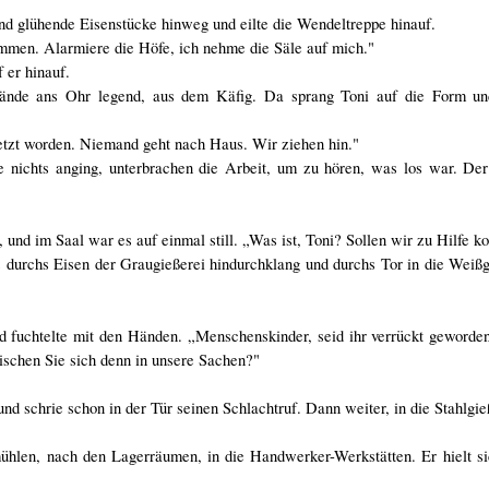
nd glühende Eisenstücke hinweg und eilte die Wendeltreppe hinauf.
ommen. Alarmiere die Höfe, ich nehme die Säle auf mich."
 er hinauf.
Hände ans Ohr legend, aus dem Käfig. Da sprang Toni auf die Form und
setzt worden. Niemand geht nach Haus. Wir ziehen hin."
 nichts anging, unterbrachen die Arbeit, um zu hören, was los war. Der 
, und im Saal war es auf einmal still. „Was ist, Toni? Sollen wir zu Hilfe 
es durchs Eisen der Graugießerei hindurchklang und durchs Tor in die Weißg
nd fuchtelte mit den Händen. „Menschenskinder, seid ihr verrückt geworde
ischen Sie sich denn in unsere Sachen?"
und schrie schon in der Tür seinen Schlachtruf. Dann weiter, in die Stahlgie
hlen, nach den Lagerräumen, in die Handwerker-Werkstätten. Er hielt sic