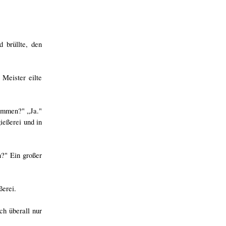
 brüllte, den
Meister eilte
kommen?" „Ja."
ießerei und in
n?" Ein großer
ßerei.
h überall nur