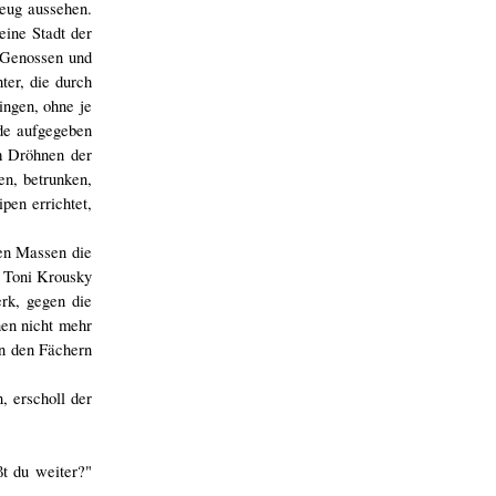
zeug aussehen.
eine Stadt der
 Genossen und
ter, die durch
ingen, ohne je
de aufgegeben
m Dröhnen der
en, betrunken,
pen errichtet,
ten Massen die
s Toni Krousky
rk, gegen die
nen nicht mehr
in den Fächern
, erscholl der
t du weiter?"