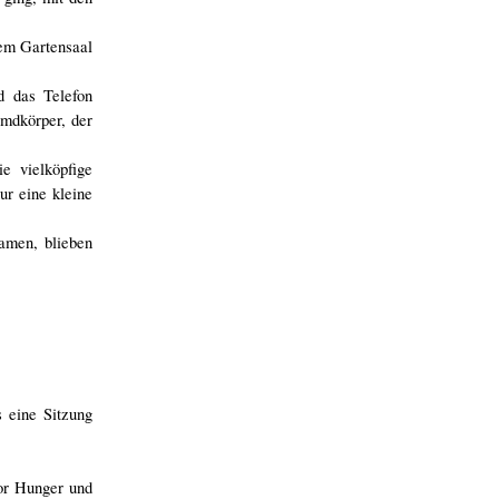
dem Gartensaal
d das Telefon
mdkörper, der
e vielköpfige
r eine kleine
amen, blieben
 eine Sitzung
vor Hunger und