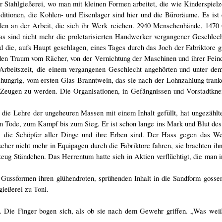
r Stahlgießerei, wo man mit kleinen Formen arbeitet, die wie Kinderspiel
itionen, die Kohlen- und Eisenlager sind hier und die Büroräume. Es ist 
den an der Arbeit, die sich ihr Werk reichen. 2940 Menschenhände, 1470
as sind nicht mehr die proletarisierten Handwerker vergangener Geschlech
 die, aufs Haupt geschlagen, eines Tages durch das Joch der Fabriktore g
en Traum vom Rächer, von der Vernichtung der Maschinen und ihrer Fein
 Arbeitszeit, die einem vergangenen Geschlecht angehörten und unter de
hungrig, vom ersten Glas Branntwein, das sie nach der Lohnzahlung trank
Zeugen zu werden. Die Organisationen, in Gefängnissen und Vorstadtknei
t die Lehre der ungeheuren Massen mit einem Inhalt gefüllt, hat ungezähl
 Tode, zum Kampf bis zum Sieg. Er ist schon lange ins Mark und Blut de
e die Schöpfer aller Dinge und ihre Erben sind. Der Hass gegen das We
her nicht mehr in Equipagen durch die Fabriktore fahren, sie brachten ih
eug Ständchen. Das Herrentum hatte sich in Aktien verflüchtigt, die man 
ussformen ihren glühendroten, sprühenden Inhalt in die Sandform gossen
ießerei zu Toni.
n. Die Finger bogen sich, als ob sie nach dem Gewehr griffen. „Was weiß