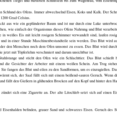
ochenen Tiegel und bartlosen Schlüsseln bis zum Wagenrad, vom Eisenring
 den Schlund des Ofens. Immer abwechselnd Eisen, Koks und Kalk. Der Schm
u 1200 Grad Celsius.
ackt aus wie ein geplünderter Baum und ist nur durch eine Luke unterbroc
sehen, wie einfach der Organismus dieses Ofens Nahrung und Blut verarbei
in weißes Eis mit leicht rosigem Schimmer verwandelt sind, laufen rosig
 und in einer Stunde Maschinenbestandteile sein werden. Das Blut wird a
weder den Menschen noch dem Ofen umsonst zu essen. Das Blut wird durch
e jetzt mit Töpferlehm verschmiert und darum unsichtbar ist.
hlstange und sticht den Ofen wie ein Schlachttier. Das Blut schießt he
 und die Gesichter der Arbeiter mit einem weißen Schein. Am Trog stehe
Sie fangen das Blut und eilen zu den Sandformen, um es einzugießen. Dan
rwärmt sich, der Saal füllt sich mit einem beißend-sauren Geruch. Wenn 
 und fällt den Gießern in glühenden Brocken auf den Kopf und hinter den Ha
ündet sich eine Zigarette an. Der alte Litochleb setzt sich auf einen E
nd Eisenhalden befinden, grauer Sand und schwarzes Eisen. Geruch des St