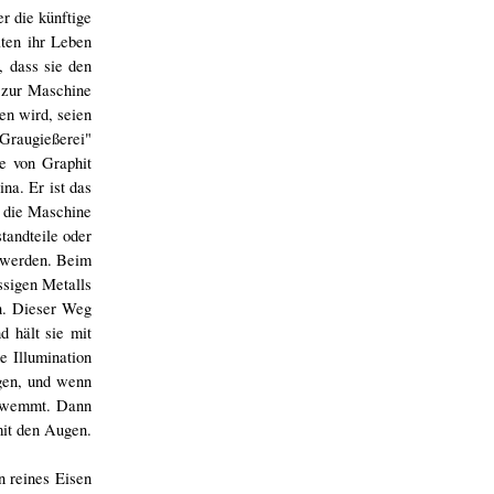
r die künftige
ten ihr Leben
, dass sie den
, zur Maschine
en wird, seien
Graugießerei"
e von Graphit
na. Er ist das
r die Maschine
tandteile oder
 werden. Beim
ssigen Metalls
en. Dieser Weg
d hält sie mit
e Illumination
gen, und wenn
schwemmt. Dann
mit den Augen.
n reines Eisen