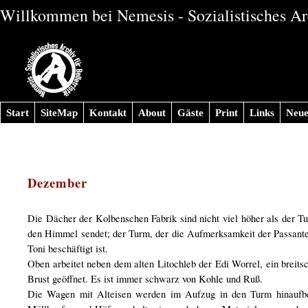
Willkommen bei Nemesis - Sozialistisches Arc
Start
SiteMap
Kontakt
About
Gäste
Print
Links
Neue
Dezember
Die Dächer der Kolbenschen Fabrik sind nicht viel höher als der Tu
den Himmel sendet; der Turm, der die Aufmerksamkeit der Passanten 
Toni beschäftigt ist.
Oben arbeitet neben dem alten Litochleb der Edi Worrel, ein breit
Brust geöffnet. Es ist immer schwarz von Kohle und Ruß.
Die Wagen mit Alteisen werden im Aufzug in den Turm hinaufbefö