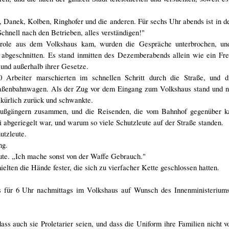
en, Danek, Kolben, Ringhofer und die anderen. Für sechs Uhr abends ist in 
Schnell nach den Betrieben, alles verständigen!"
Parole aus dem Volkshaus kam, wurden die Gespräche unterbrochen, un
bgeschnitten. Es stand inmitten des Dezemberabends allein wie ein Fre
und außerhalb ihrer Gesetze.
 Arbeiter marschierten im schnellen Schritt durch die Straße, und di
traßenbahnwagen. Als der Zug vor dem Eingang zum Volkshaus stand und nu
lkürlich zurück und schwankte.
 Fußgängern zusammen, und die Reisenden, die vom Bahnhof gegenüber k
 abgeriegelt war, und warum so viele Schutzleute auf der Straße standen.
utzleute.
ng.
eute. „Ich mache sonst von der Waffe Gebrauch."
elten die Hände fester, die sich zu vierfacher Kette geschlossen hatten.
ss für 6 Uhr nachmittags im Volkshaus auf Wunsch des Innenministeriums
dass auch sie Proletarier seien, und dass die Uniform ihre Familien nicht 