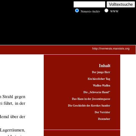
Nemesis-Archiv
WWW
http://nemesis.marxists.org
Inhalt
Der junge Herr
Ein hässlicher Tag
Waffen-Waffen
Die „Schwarze Hand"
n Strahl gegen
Das Haus in der Jesseniusgasse
 führt, in der
Die Geschichte des Kerekes Sandor
Der Verräter
 Hemd über der
Dezember
 Lagerräumen,