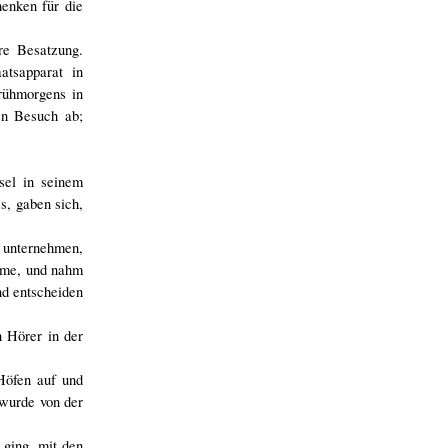
enken für die
re Besatzung.
tsapparat in
rühmorgens in
en Besuch ab;
sel in seinem
s, gaben sich,
u unternehmen,
äme, und nahm
nd entscheiden
n Hörer in der
Höfen auf und
 wurde von der
 ging, mit den