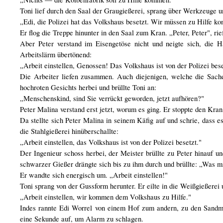
Toni lief durch den Saal der Graugießerei, sprang über Werkzeuge u
„Edi, die Polizei hat das Volkshaus besetzt. Wir müssen zu Hilfe k
Er flog die Treppe hinunter in den Saal zum Kran. „Peter, Peter", rief
Aber Peter verstand im Eisengetöse nicht und neigte sich, die 
Arbeitslärm übertönend:
„Arbeit einstellen, Genossen! Das Volkshaus ist von der Polizei be
Die Arbeiter liefen zusammen. Auch diejenigen, welche die Sache
hochroten Gesichts herbei und brüllte Toni an:
„Menschenskind, sind Sie verrückt geworden, jetzt aufhören?"
Peter Malina verstand erst jetzt, worum es ging. Er stoppte den Kran
Da stellte sich Peter Malina in seinem Käfig auf und schrie, dass 
die Stahlgießerei hinüberschallte:
„Arbeit einstellen, das Volkshaus ist von der Polizei besetzt."
Der Ingenieur schoss herbei, der Meister brüllte zu Peter hinauf u
schwarzer Gießer drängte sich bis zu ihm durch und brüllte: „Was m
Er wandte sich energisch um. „Arbeit einstellen!"
Toni sprang von der Gussform herunter. Er eilte in die Weißgießerei 
„Arbeit einstellen, wir kommen dem Volkshaus zu Hilfe."
Indes rannte Edi Worrel von einem Hof zum andern, zu den Sandmü
eine Sekunde auf, um Alarm zu schlagen.