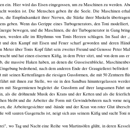
ten ein. Hier wird das Eisen eingegossen, um zu Maschinen zu werden. Abe
cht worden ist. Die Menschen geben ihr die Seele. Die Maschinen erhal
rns, die Empfindsamkeit ihrer Nerven, die Stärke ihrer Muskeln übertragen
bens geben. Wenn das Gerippe eines Turbogenerators, den Toni modelliert
 Energie bewegen, und die Maschinen, die der Turbogenerator in Gang bring
en, werden alle im Rhythmus von Tonis Herzen schlagen. Im Saal der „
eit und den Kampf mit Eisen und Feuer scharf geworden und deren Händ
 Meter über Tonis Kopf fährt sein zweiter Freund und Genosse Peter Mali
racht und hat einen eisernen Käfig, in dem Peter sitzt, und von dem aus e
rab, die massive Haken haben, an denen die Gusseisenblöcke, Maschinenbes
e Umgebung bedrohend, nach dem anderen Ende der Graugießerei befördert
 mit seinen Kettenfängen die riesigen Gussformen, die mit 50 Zentnern flü
 fährt mit ihnen zur Stelle, wo sie in den Sandbau hinuntergelassen werd
rn mit Siegermienen begleitet die Gussform auf ihrer langsamen Fahrt un
n, als die dröhnende Musik des Krans und der Ketten und als die feierlich
hen bleibt und die Arbeiter die Form mit Gewindebohrern nach vorne nei
isen, die Arbeitergesichter und -hände und der Kran von roter Glut über
ie voll sauren Gasgeruchs ist, neigt sich aus seinem Käfig und sucht Toni 
rei", wo Tag und Nacht eine Reihe von Martinsöfen glüht, in deren Kessel