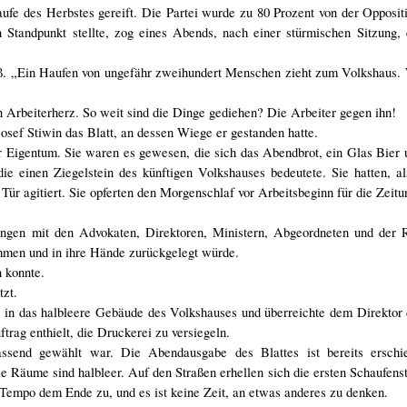
ufe des Herbstes gereift. Die Partei wurde zu 80 Prozent von der Opposi
n Standpunkt stellte, zog eines Abends, nach einer stürmischen Sitzung,
saß. „Ein Haufen von ungefähr zweihundert Menschen zieht zum Volkshaus
 Arbeiterherz. So weit sind die Dinge gediehen? Die Arbeiter gegen ihn!
Josef Stiwin das Blatt, an dessen Wiege er gestanden hatte.
r Eigentum. Sie waren es gewesen, die sich das Abendbrot, ein Glas Bier 
 einen Ziegelstein des künftigen Volkshauses bedeutete. Sie hatten, al
Tür agitiert. Sie opferten den Morgenschlaf vor Arbeitsbeginn für die Zeitu
ngen mit den Advokaten, Direktoren, Ministern, Abgeordneten und der R
mmen und in ihre Hände zurückgelegt würde.
 konnte.
tzt.
in das halbleere Gebäude des Volkshauses und überreichte dem Direktor 
rag enthielt, die Druckerei zu versiegeln.
ssend gewählt war. Die Abendausgabe des Blattes ist bereits erschi
 Räume sind halbleer. Auf den Straßen erhellen sich die ersten Schaufens
m Tempo dem Ende zu, und es ist keine Zeit, an etwas anderes zu denken.