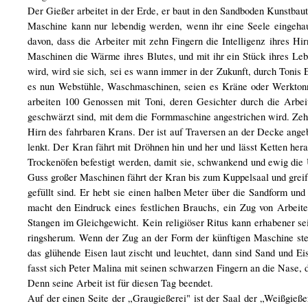
Der Gießer arbeitet in der Erde, er baut in den Sandboden Kunstbau
Maschine kann nur lebendig werden, wenn ihr eine Seele eingehau
davon, dass die Arbeiter mit zehn Fingern die Intelligenz ihres Hi
Maschinen die Wärme ihres Blutes, und mit ihr ein Stück ihres Le
wird, wird sie sich, sei es wann immer in der Zukunft, durch Tonis
es nun Webstühle, Waschmaschinen, seien es Kräne oder Werktonn
arbeiten 100 Genossen mit Toni, deren Gesichter durch die Arb
geschwärzt sind, mit dem die Formmaschine angestrichen wird. Zehn
Hirn des fahrbaren Krans. Der ist auf Traversen an der Decke angeb
lenkt. Der Kran fährt mit Dröhnen hin und her und lässt Ketten he
Trockenöfen befestigt werden, damit sie, schwankend und ewig di
Guss großer Maschinen fährt der Kran bis zum Kuppelsaal und greift
gefüllt sind. Er hebt sie einen halben Meter über die Sandform und
macht den Eindruck eines festlichen Brauchs, ein Zug von Arbeite
Stangen im Gleichgewicht. Kein religiöser Ritus kann erhabener sei
ringsherum. Wenn der Zug an der Form der künftigen Maschine ste
das glühende Eisen laut zischt und leuchtet, dann sind Sand und E
fasst sich Peter Malina mit seinen schwarzen Fingern an die Nase, d
Denn seine Arbeit ist für diesen Tag beendet.
Auf der einen Seite der „Graugießerei" ist der Saal der „Weißgieße