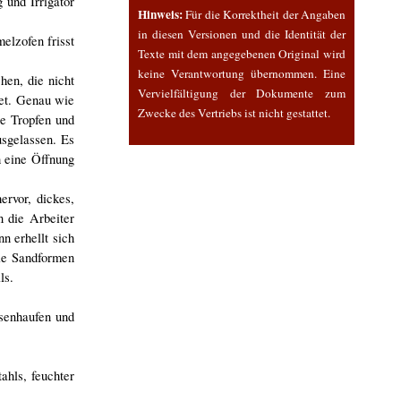
 und Irrigator
Hinweis:
Für die Korrektheit der Angaben
in diesen Versionen und die Identität der
elzofen frisst
Texte mit dem angegebenen Original wird
keine Verantwortung übernommen. Eine
hen, die nicht
Vervielfältigung der Dokumente zum
tet. Genau wie
Zwecke des Vertriebs ist nicht gestattet.
e Tropfen und
usgelassen. Es
 eine Öffnung
rvor, dickes,
n die Arbeiter
n erhellt sich
die Sandformen
ls.
isenhaufen und
ahls, feuchter