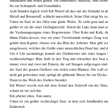
Müllhaufen und Höfen geholt, ein sonderbares Material, vom zerbr
bis zur Schrapnell- und Granathülse.
Acht Stunden täglich wirft Edi Worrel all dies mit der Schaufel in
Metall und Brennstoff, schluckt unersättlich. Seine Glut steigt bis z
Unten im Saal ist der Ofen eine glatte Walze. Er sieht grau und n
größer ist als die einer Gefängniszelle. Durch die Luke kann man 
die Verdauungsorgane eines Regenwurms. Über Koks und Kalk, die 
dünne Fäden dessen, was vor einer Viertelstunde rostiges Zeug war
gehört dem Kapital, ebenso wie das Blut der Arbeiter. Man gibt 
ausgelassen, welches die Größe einer menschlichen Faust hat, und di
Um 4 Uhr nachmittags kommt der Gießmeister mit einer langen Sta
weißrosafarbiges Blut, läuft in den Trog und erleuchtet den Saal
immer zwei und zwei mit Eimern, die auf Stangen aufgezogen sind. 
der Saal der grauen Gießerei von vielen roten Blumen. Die Luft e
nicht gut getrocknet sind, springt die glühende Masse bis zur Decke
Dann ist das Werk des Gießers beendet.
Edi Worrel wischt sich mit dem Ärmel den Schweiß von der Stirn, z
schaut tot vor sich hin.
Edi arbeitet oben, Toni unten.
Unten ist ein großer rechteckiger Saal, in dem sich Sandhaufen u
Erdgeruch.