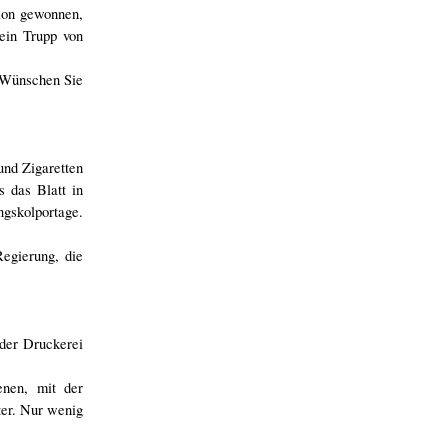
tion gewonnen,
 ein Trupp von
. Wünschen Sie
und Zigaretten
s das Blatt in
ngskolportage.
egierung, die
der Druckerei
enen, mit der
ter. Nur wenig