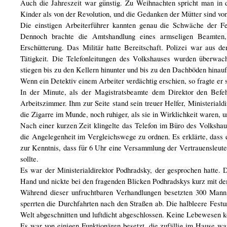
Auch die Jahreszeit war günstig. Zu Weihnachten spricht man in 
Kinder als von der Revolution, und die Gedanken der Mütter sind von
Die einstigen Arbeiterführer kannten genau die Schwäche der Fe
Dennoch brachte die Amtshandlung eines armseligen Beamten,
Erschütterung. Das Militär hatte Bereitschaft. Polizei war aus
Tätigkeit. Die Telefonleitungen des Volkshauses wurden überwac
stiegen bis zu den Kellern hinunter und bis zu den Dachböden hinauf
Wenn ein Detektiv einem Arbeiter verdächtig erschien, so fragte er so
In der Minute, als der Magistratsbeamte dem Direktor den Befehl
Arbeitszimmer. Ihm zur Seite stand sein treuer Helfer, Ministerial
die Zigarre im Munde, noch ruhiger, als sie in Wirklichkeit waren, u
Nach einer kurzen Zeit klingelte das Telefon im Büro des Volksha
die Angelegenheit im Vergleichswege zu ordnen. Es erklärte, das
zur Kenntnis, dass für 6 Uhr eine Versammlung der Vertrauensleute
sollte.
Es war der Ministerialdirektor Podhradsky, der gesprochen hatte. 
Hand und nickte bei den fragenden Blicken Podhradskys kurz mit d
Während dieser unfruchtbaren Verhandlungen besetzten 300 Mann P
sperrten die Durchfahrten nach den Straßen ab. Die halbleere Festu
Welt abgeschnitten und luftdicht abgeschlossen. Keine Lebewesen kon
Es war von einigen Funktionären besetzt, die zufällig im Hause war