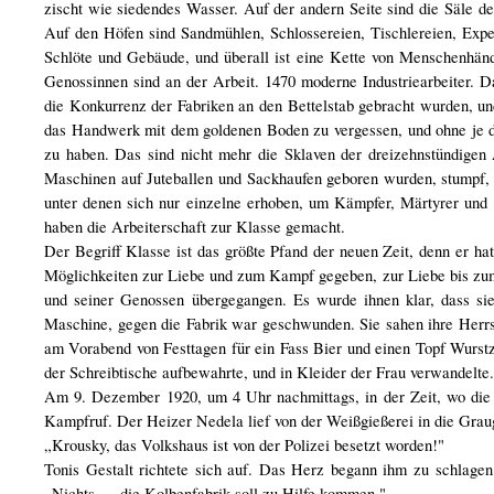
zischt wie siedendes Wasser. Auf der andern Seite sind die Säle de
Auf den Höfen sind Sandmühlen, Schlossereien, Tischlereien, Exped
Schlöte und Gebäude, und überall ist eine Kette von Menschenhän
Genossinnen sind an der Arbeit. 1470 moderne Industriearbeiter. D
die Konkurrenz der Fabriken an den Bettelstab gebracht wurden, und
das Handwerk mit dem goldenen Boden zu vergessen, und ohne je d
zu haben. Das sind nicht mehr die Sklaven der dreizehnstündigen
Maschinen auf Juteballen und Sackhaufen geboren wurden, stumpf, 
unter denen sich nur einzelne erhoben, um Kämpfer, Märtyrer und 
haben die Arbeiterschaft zur Klasse gemacht.
Der Begriff Klasse ist das größte Pfand der neuen Zeit, denn er ha
Möglichkeiten zur Liebe und zum Kampf gegeben, zur Liebe bis zum
und seiner Genossen übergegangen. Es wurde ihnen klar, dass si
Maschine, gegen die Fabrik war geschwunden. Sie sahen ihre Herrsc
am Vorabend von Festtagen für ein Fass Bier und einen Topf Wurstz
der Schreibtische aufbewahrte, und in Kleider der Frau verwandelte.
Am 9. Dezember 1920, um 4 Uhr nachmittags, in der Zeit, wo die G
Kampfruf. Der Heizer Nedela lief von der Weißgießerei in die Graug
„Krousky, das Volkshaus ist von der Polizei besetzt worden!"
Tonis Gestalt richtete sich auf. Das Herz begann ihm zu schlage
„Nichts — die Kolbenfabrik soll zu Hilfe kommen."