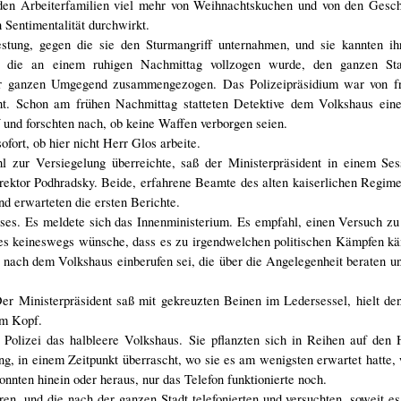
den Arbeiterfamilien viel mehr von Weihnachtskuchen und von den Gesch
 Sentimentalität durchwirkt.
stung, gegen die sie den Sturmangriff unternahmen, und sie kannten ih
 die an einem ruhigen Nachmittag vollzogen wurde, den ganzen Staa
 der ganzen Umgegend zusammengezogen. Das Polizeipräsidium war von f
ht. Schon am frühen Nachmittag statteten Detektive dem Volkshaus ein
 und forschten nach, ob keine Waffen verborgen seien.
fort, ob hier nicht Herr Glos arbeite.
 zur Versiegelung überreichte, saß der Ministerpräsident in einem Ses
direktor Podhradsky. Beide, erfahrene Beamte des alten kaiserlichen Regime
nd erwarteten die ersten Berichte.
uses. Es meldete sich das Innenministerium. Es empfahl, einen Versuch z
s es keineswegs wünsche, dass es zu irgendwelchen politischen Kämpfen k
 nach dem Volkshaus einberufen sei, die über die Angelegenheit beraten u
Der Ministerpräsident saß mit gekreuzten Beinen im Ledersessel, hielt de
em Kopf.
olizei das halbleere Volkshaus. Sie pflanzten sich in Reihen auf den 
ng, in einem Zeitpunkt überrascht, wo sie es am wenigsten erwartet hatte,
nten hinein oder heraus, nur das Telefon funktionierte noch.
en, und die nach der ganzen Stadt telefonierten und versuchten, soweit es