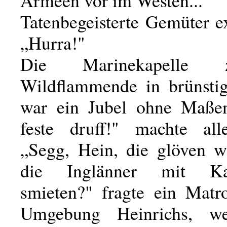
Armeen vor im Westen... "
Tatenbegeisterte Gemüter e
„Hurra!"
Die Marinekapelle
Wildflammende in brünstig
war ein Jubel ohne Maßen
feste druff!" machte all
„Segg, Hein, die glöven wo
die Inglänner mit Kab
smieten?" fragte ein Matr
Umgebung Heinrichs, we