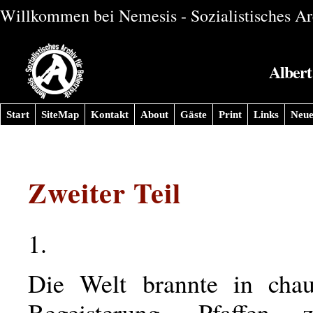
Willkommen bei Nemesis - Sozialistisches Arc
Albert
Start
SiteMap
Kontakt
About
Gäste
Print
Links
Neue
Zweiter Teil
1.
Die Welt brannte in chauv
Begeisterung. Pfaffen 